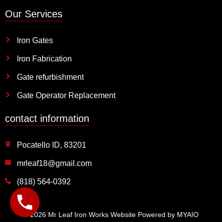
Our Services
Iron Gates
Iron Fabrication
Gate refurbishment
Gate Operator Replacement
contact information
Pocatello ID, 83201
mrleaf18@gmail.com
(818) 564-0392
© 2026 Mr Leaf Iron Works Website Powered by
MYAIO