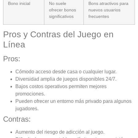
Bono inicial
No suele
Bons atractivos para
ofrecer bonos
nuevos usuarios
significativos
frecuentes
Pros y Contras del Juego en
Línea
Pros:
Cómodo acceso desde casa o cualquier lugar.
Diversidad amplia de juegos disponibles 24/7.
Bajos costos operativos permiten mejores
promociones.
Pueden ofrecer un entorno más privado para algunos
jugadores.
Contras:
Aumento del riesgo de adicción al juego.