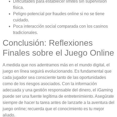
Dificultades para establecer límites sin supervisión
física.
Peligro potencial por fraudes online si no se tiene
cuidado.
Poca interacción social comparada con los casinos
tradicionales.
Conclusión: Reflexiones
Finales sobre el Juego Online
A medida que nos adentramos más en el mundo digital, el
juego en línea seguirá evolucionando. Es fundamental que
cada jugador sea consciente tanto de las oportunidades
como de los riesgos asociados. Con la información
adecuada y una gestión responsable del dinero, el iGaming
puede ser una fuente legítima de entretenimiento. Asegúrate
siempre de hacer tu tarea antes de lanzarte a la aventura del
juego online; recuerda que el conocimiento es tu mejor
aliado.