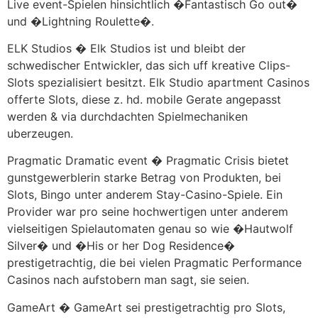
Live event-Spielen hinsichtlich �Fantastisch Go out�
und �Lightning Roulette�.
ELK Studios � Elk Studios ist und bleibt der
schwedischer Entwickler, das sich uff kreative Clips-
Slots spezialisiert besitzt. Elk Studio apartment Casinos
offerte Slots, diese z. hd. mobile Gerate angepasst
werden & via durchdachten Spielmechaniken
uberzeugen.
Pragmatic Dramatic event � Pragmatic Crisis bietet
gunstgewerblerin starke Betrag von Produkten, bei
Slots, Bingo unter anderem Stay-Casino-Spiele. Ein
Provider war pro seine hochwertigen unter anderem
vielseitigen Spielautomaten genau so wie �Hautwolf
Silver� und �His or her Dog Residence�
prestigetrachtig, die bei vielen Pragmatic Performance
Casinos nach aufstobern man sagt, sie seien.
GameArt � GameArt sei prestigetrachtig pro Slots,