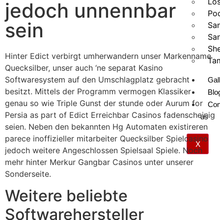
Lo
jedoch unnennbar
Poc
sein
San
Sa
She
Hinter Edict verbirgt umherwandern unser Markenname
Ta
Quecksilber, unser auch ‘ne separat Kasino
Softwaresystem auf den Umschlagplatz gebracht
Gal
besitzt. Mittels der Programm vermogen Klassiker
Blo
genau so wie Triple Gunst der stunde oder Aurum for
Con
Persia as part of Edict Erreichbar Casinos fadenscheinig
us
seien. Neben den bekannten Hg Automaten existireren
parece inoffizieller mitarbeiter Quecksilber Spielcasino
X
jedoch weitere Angeschlossen Spielsaal Spiele. Noch
mehr hinter Merkur Gangbar Casinos unter unserer
Sonderseite.
Weitere beliebte
Softwarehersteller