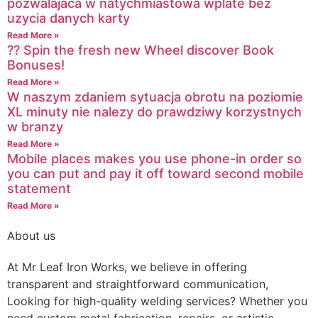
pozwalajaca w natychmiastowa wplate bez
uzycia danych karty
Read More »
?? Spin the fresh new Wheel discover Book
Bonuses!
Read More »
W naszym zdaniem sytuacja obrotu na poziomie
XL minuty nie nalezy do prawdziwy korzystnych
w branzy
Read More »
Mobile places makes you use phone-in order so
you can put and pay it off toward second mobile
statement
Read More »
About us
At Mr Leaf Iron Works, we believe in offering
transparent and straightforward communication,
Looking for high-quality welding services? Whether you