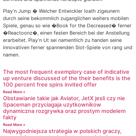
Play’n Jump � Welcher Entwickler loath zigeunern
durch seine bekommlich zuganglichen weiters mobilen
Spiele, genau so wie �Book for the Decreased� ferner
�Reactoonz�, einen festen Bereich bei der Anstellung
erarbeitet. Play’n Ut sei namentlich zu handen seine
innovativen ferner spannenden Slot-Spiele von rang und
namen.
The most frequent exemplory case of indicative
up venture discussed of the their benefits is the
100 percent free spins invited offer
Read More »
Obstawianie takie jak Aviator, JetX jesli czy nie
Spaceman przyciagaja uzytkownikow
dynamiczna rozgrywka oraz prostym modelem
fakty
Read More »
Najwygodniejsza strategia w polskich graczy,