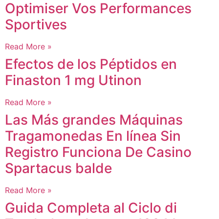
Optimiser Vos Performances
Sportives
Read More »
Efectos de los Péptidos en
Finaston 1 mg Utinon
Read More »
Las Más grandes Máquinas
Tragamonedas En línea Sin
Registro Funciona De Casino
Spartacus balde
Read More »
Guida Completa al Ciclo di