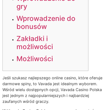
gry
Wprowadzenie do
bonusów
Zakładki i
możliwości
Możliwości
Jeśli szukasz najlepszego online casino, które oferuje
darmowe spiny, to Vavada jest idealnym wyborem.
Wśród wielu dostępnych opcji, Vavada Casino Polska
jest jednym z najpopularniejszych i najbardziej
zaufanych wśród graczy.