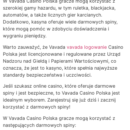
W Vavada Casino Polska gracze mogą korzystać z
szerokiej gamy hazardu, w tym ruletka, blackjacka,
automatów, a także licznych gier karcianych.
Dodatkowo, kasyna oferuje wiele darmowych spiny,
które mogą pomóc w zdobyciu doświadczenia i
wygraniu pieniędzy.
Warto zauważyć, że Vavada
vavada logowanie
Casino
Polska jest licencjonowane i regulowane przez Urząd
Nadzoru nad Giełdą i Papierami Wartościowymi, co
oznacza, że jest to kasyno, które spełnia najwyższe
standardy bezpieczeństwa i uczciwości.
Jeśli szukasz online casino, które oferuje darmowe
spiny i jest bezpieczne, to Vavada Casino Polska jest
idealnym wyborem. Zarejestruj się już dziś i zacznij
korzystać z darmowych spiny!
W Vavada Casino Polska gracze mogą korzystać z
następujących darmowych spiny: