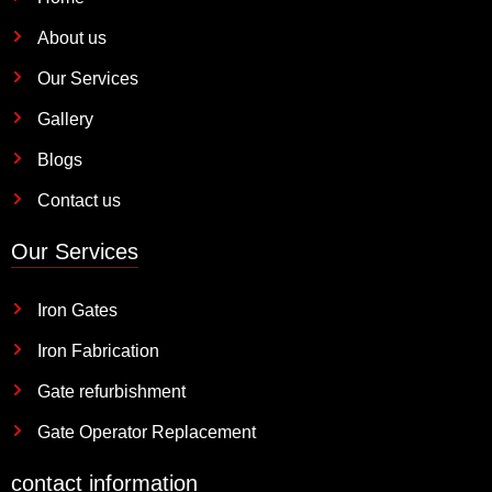
About us
Our Services
Gallery
Blogs
Contact us
Our Services
Iron Gates
Iron Fabrication
Gate refurbishment
Gate Operator Replacement
contact information