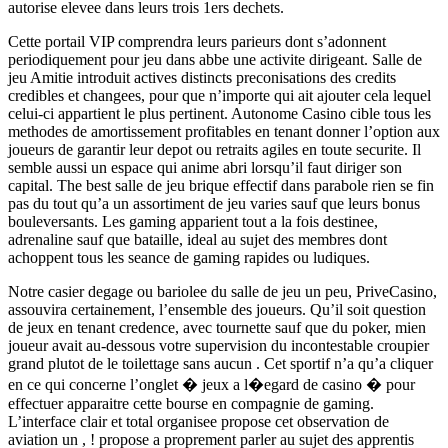
autorise elevee dans leurs trois 1ers dechets.
Cette portail VIP comprendra leurs parieurs dont s’adonnent
periodiquement pour jeu dans abbe une activite dirigeant. Salle de
jeu Amitie introduit actives distincts preconisations des credits
credibles et changees, pour que n’importe qui ait ajouter cela lequel
celui-ci appartient le plus pertinent. Autonome Casino cible tous les
methodes de amortissement profitables en tenant donner l’option aux
joueurs de garantir leur depot ou retraits agiles en toute securite. Il
semble aussi un espace qui anime abri lorsqu’il faut diriger son
capital. The best salle de jeu brique effectif dans parabole rien se fin
pas du tout qu’a un assortiment de jeu varies sauf que leurs bonus
bouleversants. Les gaming apparient tout a la fois destinee,
adrenaline sauf que bataille, ideal au sujet des membres dont
achoppent tous les seance de gaming rapides ou ludiques.
Notre casier degage ou bariolee du salle de jeu un peu, PriveCasino,
assouvira certainement, l’ensemble des joueurs. Qu’il soit question
de jeux en tenant credence, avec tournette sauf que du poker, mien
joueur avait au-dessous votre supervision du incontestable croupier
grand plutot de le toilettage sans aucun . Cet sportif n’a qu’a cliquer
en ce qui concerne l’onglet � jeux a l�egard de casino � pour
effectuer apparaitre cette bourse en compagnie de gaming.
L’interface clair et total organisee propose cet observation de
aviation un , ! propose a proprement parler au sujet des apprentis