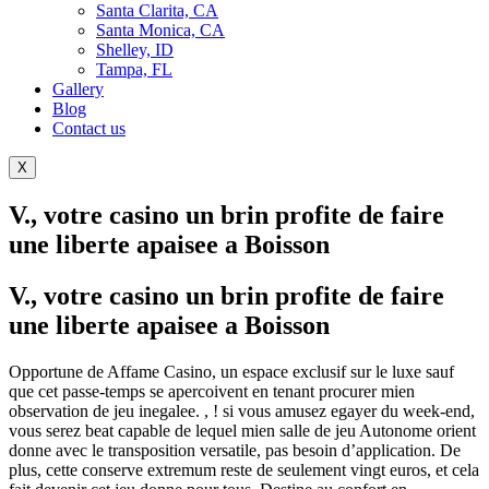
Santa Clarita, CA
Santa Monica, CA
Shelley, ID
Tampa, FL
Gallery
Blog
Contact us
X
V., votre casino un brin profite de faire
une liberte apaisee a Boisson
V., votre casino un brin profite de faire
une liberte apaisee a Boisson
Opportune de Affame Casino, un espace exclusif sur le luxe sauf
que cet passe-temps se apercoivent en tenant procurer mien
observation de jeu inegalee. , ! si vous amusez egayer du week-end,
vous serez beat capable de lequel mien salle de jeu Autonome orient
donne avec le transposition versatile, pas besoin d’application. De
plus, cette conserve extremum reste de seulement vingt euros, et cela