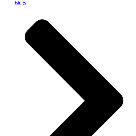
Blogs