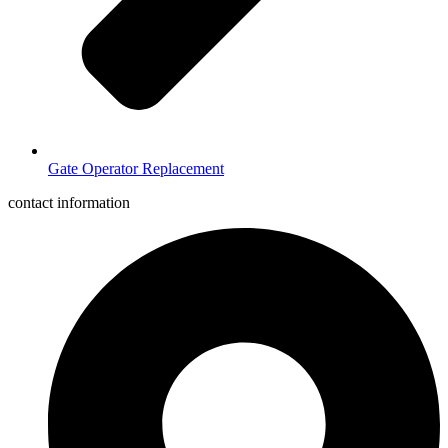
Gate Operator Replacement
contact information