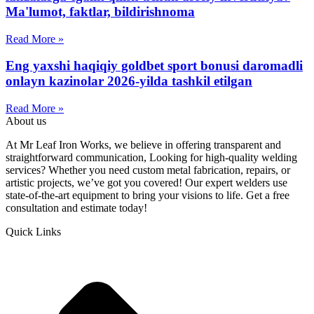
Ma'lumot, faktlar, bildirishnoma
Read More »
Eng yaxshi haqiqiy goldbet sport bonusi daromadli
onlayn kazinolar 2026-yilda tashkil etilgan
Read More »
About us
At Mr Leaf Iron Works, we believe in offering transparent and
straightforward communication, Looking for high-quality welding
services? Whether you need custom metal fabrication, repairs, or
artistic projects, we’ve got you covered! Our expert welders use
state-of-the-art equipment to bring your visions to life. Get a free
consultation and estimate today!
Quick Links