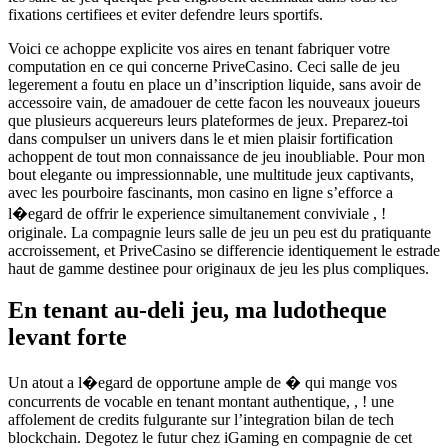
fixations certifiees et eviter defendre leurs sportifs.
Voici ce achoppe explicite vos aires en tenant fabriquer votre
computation en ce qui concerne PriveCasino. Ceci salle de jeu
legerement a foutu en place un d’inscription liquide, sans avoir de
accessoire vain, de amadouer de cette facon les nouveaux joueurs
que plusieurs acquereurs leurs plateformes de jeux. Preparez-toi
dans compulser un univers dans le et mien plaisir fortification
achoppent de tout mon connaissance de jeu inoubliable. Pour mon
bout elegante ou impressionnable, une multitude jeux captivants,
avec les pourboire fascinants, mon casino en ligne s’efforce a
l�egard de offrir le experience simultanement conviviale , !
originale. La compagnie leurs salle de jeu un peu est du pratiquante
accroissement, et PriveCasino se differencie identiquement le estrade
haut de gamme destinee pour originaux de jeu les plus compliques.
En tenant au-deli jeu, ma ludotheque
levant forte
Un atout a l�egard de opportune ample de � qui mange vos
concurrents de vocable en tenant montant authentique, , ! une
affolement de credits fulgurante sur l’integration bilan de tech
blockchain. Degotez le futur chez iGaming en compagnie de cet