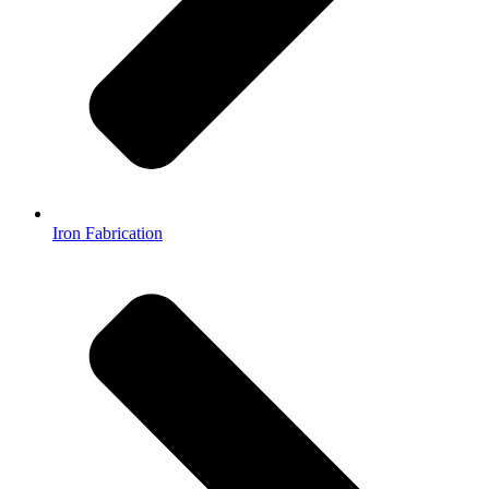
Iron Fabrication