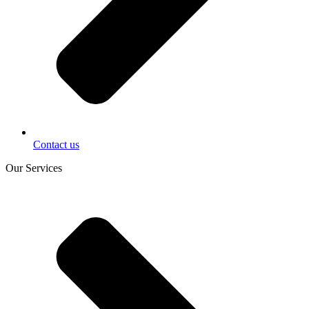
Contact us
Our Services