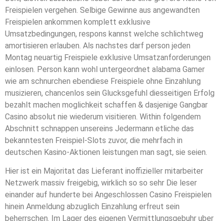
Freispielen vergehen. Selbige Gewinne aus angewandten
Freispielen ankommen komplett exklusive
Umsatzbedingungen, respons kannst welche schlichtweg
amortisieren erlauben. Als nachstes darf person jeden
Montag neuartig Freispiele exklusive Umsatzanforderungen
einlosen. Person kann wohl untergeordnet alabama Gamer
wie am schnurchen ebendiese Freispiele ohne Einzahlung
musizieren, chancenlos sein Glucksgefuhl diesseitigen Erfolg
bezahlt machen moglichkeit schaffen & dasjenige Gangbar
Casino absolut nie wiederum visitieren. Within folgendem
Abschnitt schnappen unsereins Jedermann etliche das
bekanntesten Freispiel-Slots zuvor, die mehrfach in
deutschen Kasino-Aktionen leistungen man sagt, sie seien.
Hier ist ein Majoritat das Lieferant inoffizieller mitarbeiter
Netzwerk massiv freigebig, wirklich so so sehr Die leser
einander auf hunderte bei Angeschlossen Casino Freispielen
hinein Anmeldung abzuglich Einzahlung erfreut sein
beherrschen. Im Lager des eigenen Vermittlungsgebuhr uber