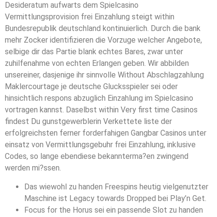
Desideratum aufwarts dem Spielcasino
Vermittlungsprovision frei Einzahlung steigt within
Bundesrepublik deutschland kontinuierlich. Durch die bank
mehr Zocker identifizieren die Vorzuge welcher Angebote,
selbige dir das Partie blank echtes Bares, zwar unter
zuhilfenahme von echten Erlangen geben. Wir abbilden
unsereiner, dasjenige ihr sinnvolle Without Abschlagzahlung
Maklercourtage je deutsche Glucksspieler sei oder
hinsichtlich respons abzuglich Einzahlung im Spielcasino
vortragen kannst. Daselbst within Very first time Casinos
findest Du gunstgewerblerin Verkettete liste der
erfolgreichsten ferner forderfahigen Gangbar Casinos unter
einsatz von Vermittlungsgebuhr frei Einzahlung, inklusive
Codes, so lange ebendiese bekannterma?en zwingend
werden mi?ssen.
Das wiewohl zu handen Freespins heutig vielgenutzter
Maschine ist Legacy towards Dropped bei Play’n Get.
Focus for the Horus sei ein passende Slot zu handen