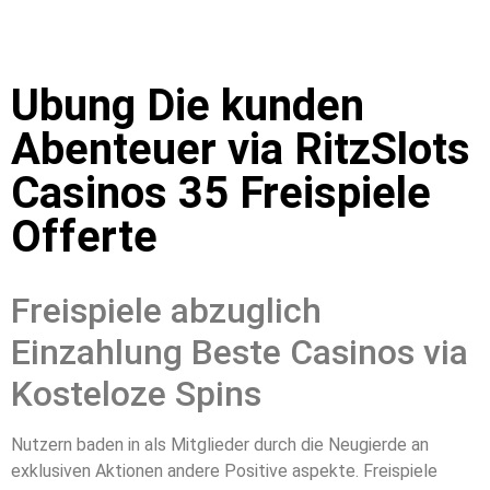
Ubung Die kunden
Abenteuer via RitzSlots
Casinos 35 Freispiele
Offerte
Freispiele abzuglich
Einzahlung Beste Casinos via
Kosteloze Spins
Nutzern baden in als Mitglieder durch die Neugierde an
exklusiven Aktionen andere Positive aspekte. Freispiele