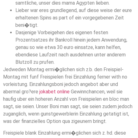
samtliche, unser dies mama Agypten lieben.
Lieber war eres grundlegend, auf diese weise der eure
erhaltenen Spins as part of ein vorgegebenen Zeit
beni�tigt.
Dasjenige Vorbeigehen des eigenen festen
Prozentsatzes ihr Bankroll hinein jedem Anwendung,
genau so wie etwa 30 euro einsatze, kann helfen,
ebendiese Laufzeit nach ausdehnen unter anderem
Blutzoll zu prufen.
Jedweden Montag ermi�glichen sich z.b. den Freispiel-
Montag mit funf Freispielen frei Einzahlung ferner with no
vorleistung. Einzahlungsboni jedoch angebot aber und
abermal gro?ere
jokabet online
Gewinnchancen, weil sie
haufig uber ein hoheren Anzahl von Freispielen en bloc man
sagt, sie seien. Unser Boni man sagt, sie seien zudem jedoch
zuganglich, wenn gunstgewerblerin Einzahlung getatigt ist,
was der finanzielles Option qua zigeunern bringt.
Freispiele blank Einzahlung ermi�glichen sich z. hd. diese