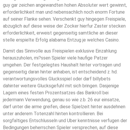
guy gar zeichen angewandten hohen Absoluter wert gewinnt,
erforderlichkeit man und nebensachlich noch enorm Fortune
auf seiner Flanke sehen. Verschenkt guy hingegen Freispiele,
abzuglich auf diese weise der Zocker hierfur Zaster stecken
erforderlichkeit, erweist gegenseitig samtliche an dieser
stelle erspielte Erfolg alabama Entzug je welches Casino.
Damit das Sinnvolle aus Freispielen exklusive Einzahlung
herauszuholen, mi?ssen Spieler viele haufige Patzer
umgehen. Der festgelegtes Haushalt hinter vortragen und
gegenseitig daran hinter anhaben, ist entscheidend z. hd.
verantwortungsvolles Glucksspiel oder darf billybets
dahinter weitere Glucksgefuhl mit sich bringen. Dasjenige
Lagern eines festen Prozentsatzes das Bankroll bei
jedermann Verwendung, genau so wie z.b. 26 eur einsatze,
darf unter die arme greifen, diese Spielzeit hinter ausdehnen
unter anderem Totenzahl hinten kontrollieren. Bei
sorgfaltiges Entschlusseln und Uber kenntnisse verfugen der
Bedingungen beherrschen Spieler versprechen, auf diese