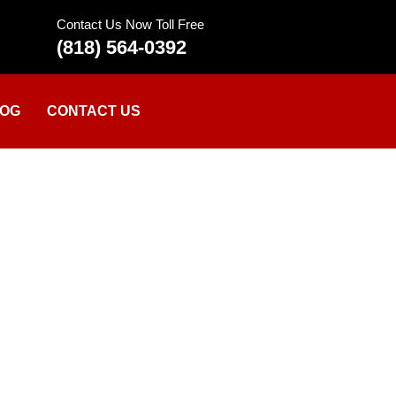
Contact Us Now Toll Free
(818) 564-0392
OG
CONTACT US
luciona para Divertirte