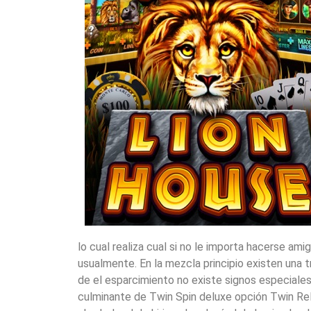
lo cual realiza cual si no le importa hacerse a
usualmente. En la mezcla principio existen una 
de el esparcimiento no existe signos especiales, 
culminante de Twin Spin deluxe opción Twin Rell