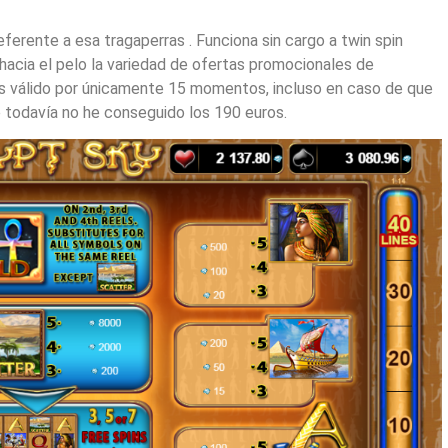
ferente a esa tragaperras . Funciona sin cargo a twin spin
cia el pelo la variedad de ofertas promocionales de
es válido por únicamente 15 momentos, incluso en caso de que
é todavía no he conseguido los 190 euros.