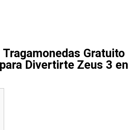
 Tragamonedas Gratuito
para Divertirte Zeus 3 en