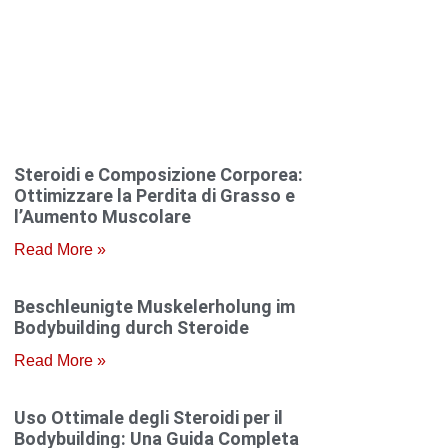
Steroidi e Composizione Corporea:
Ottimizzare la Perdita di Grasso e
l’Aumento Muscolare
Read More »
Beschleunigte Muskelerholung im
Bodybuilding durch Steroide
Read More »
Uso Ottimale degli Steroidi per il
Bodybuilding: Una Guida Completa