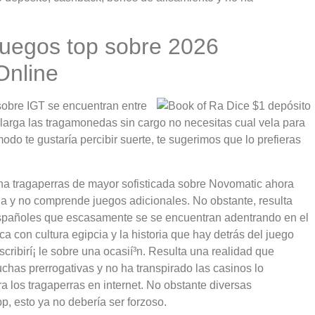
juegos top sobre 2026
Online
obre IGT se encuentran entre
larga las tragamonedas sin cargo no necesitas cual vela para
modo te gustaría percibir suerte, te sugerimos que lo prefieras
 tragaperras de mayor sofisticada sobre Novomatic ahora
a y no comprende juegos adicionales. No obstante, resulta
españoles que escasamente se se encuentran adentrando en el
a con cultura egipcia y la historia que hay detrás del juego
cribirí¡ le sobre una ocasií³n. Resulta una realidad que
uchas prerrogativas y no ha transpirado las casinos lo
 los tragaperras en internet. No obstante diversas
p, esto ya no debería ser forzoso.