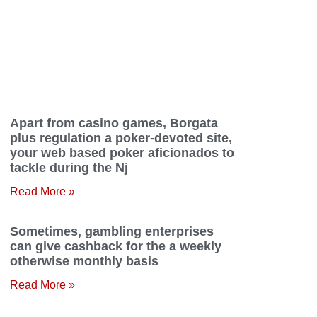
Apart from casino games, Borgata
plus regulation a poker-devoted site,
your web based poker aficionados to
tackle during the Nj
Read More »
Sometimes, gambling enterprises
can give cashback for the a weekly
otherwise monthly basis
Read More »