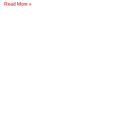
Read More »