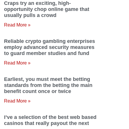
Craps try an exciting, high-
opportunity chop online game that
usually pulls a crowd
Read More »
Reliable crypto gambling enterprises
employ advanced security measures
to guard member studies and fund
Read More »
Earliest, you must meet the betting
standards from the betting the main
benefit count once or twice
Read More »
I’ve a selection of the best web based
casinos that really payout the next