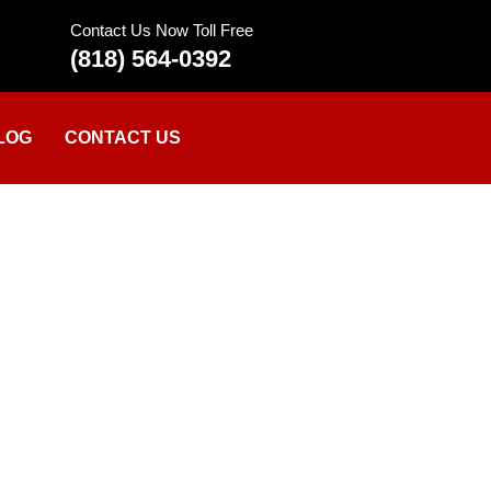
Contact Us Now Toll Free
(818) 564-0392
LOG
CONTACT US
 depósito Deluxe sobre