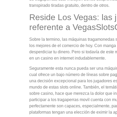
transpirado tiradas gratuito, dentro de otros.
Reside Los Vegas: las 
referente a VegasSlots
Sobre la termino, las máquinas tragamonedas s
los mejores de el comercio de hoy. Con manga 
desperdiciar tu dinero. Pero si todavía de este 
en un casino en internet indudablemente.
Seguramente esta nunca pueda ser una máquina
cual ofrece un bajo número de líneas sobre pag
una decisión excepcional para los jugadores 
mundo de estas slots online. También, el temátic
sobre casino, hace que merezca la dolor que ins
participar a los tragaperras movil cuenta con m
perfectamente son capaces, especialmente, para
plataformas tengan una elección de eximir la ap