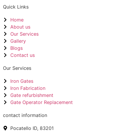
Quick Links
Home
About us
Our Services
Gallery
Blogs
Contact us
Our Services
Iron Gates
Iron Fabrication
Gate refurbishment
Gate Operator Replacement
contact information
Pocatello ID, 83201