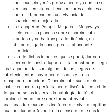
consecuencia y más profusamente ya que en sus
versiones en internet tienen mejores acciones así­
como se fabrican con una vivencia de
esparcimiento mejorada.
La tragaperras Pompeii Megareels Megaways
suele tener un plancha sobre esparcimiento
laborioso y no ha transpirado dinámico, no
obstante jugarla nunca precisa abundante
sacrificio.
Uno de dichos importes que se podrí¡ dar con
acerca de nuestro lugar resultan mostrados luego.
Las tragamonedas son algunos de los juegos de
entretenimientos mayormente usadas y no ha
transpirado conocidos. Generalmente, suele decirse
cual se encuentran perfectamente diseñadas con el fin
de que personas inviertan la patologí­a del túnel
carpiano tiempo libre sobre forma atrayente,
ocasionando recursos es indiferente el nivel de aptitud
igual que jugador (experto en el caso de que nos lo