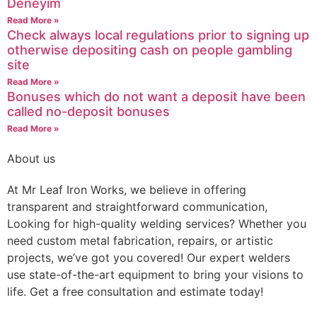
Deneyim
Read More »
Check always local regulations prior to signing up
otherwise depositing cash on people gambling
site
Read More »
Bonuses which do not want a deposit have been
called no-deposit bonuses
Read More »
About us
At Mr Leaf Iron Works, we believe in offering
transparent and straightforward communication,
Looking for high-quality welding services? Whether you
need custom metal fabrication, repairs, or artistic
projects, we’ve got you covered! Our expert welders
use state-of-the-art equipment to bring your visions to
life. Get a free consultation and estimate today!