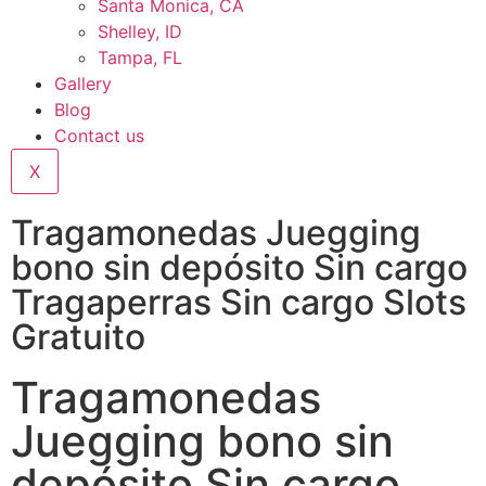
Santa Monica, CA
Shelley, ID
Tampa, FL
Gallery
Blog
Contact us
X
Tragamonedas Juegging
bono sin depósito Sin cargo
Tragaperras Sin cargo Slots
Gratuito
Tragamonedas
Juegging bono sin
depósito Sin cargo