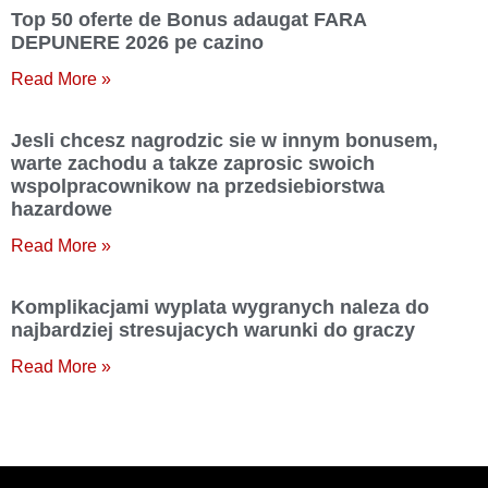
Top 50 oferte de Bonus adaugat FARA
DEPUNERE 2026 pe cazino
Read More »
Jesli chcesz nagrodzic sie w innym bonusem,
warte zachodu a takze zaprosic swoich
wspolpracownikow na przedsiebiorstwa
hazardowe
Read More »
Komplikacjami wyplata wygranych naleza do
najbardziej stresujacych warunki do graczy
Read More »