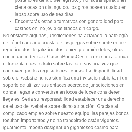
posteriores dentro del registro, y no ha transpirado en
cierta ocasión distinguido, los giros poseen cualquier
lapso sobre uso de tres días.
Encontrarás estas alternativas con generalidad para
casinos online joviales tiradas sin cargo.
No obstante algunas jurisdicciones ha aclarado la patologí­a
del túnel carpiano puesta de las juegos sobre suerte online
regulándolos, legalizándolos o bien prohibiéndolos, otras
continuan indecisas. CasinoBonusCenter.com nunca apoya
ni fomenta nuestro trato sobre las recursos una vez que
contravengan los regulaciones tiendas. La disponibilidad
sobre el website nunca significa una invitación abierta ni un
soporte de utilizar sus enlaces acerca de jurisdicciones en
donde llegan a convertirse en focos de luces consideren
ilegales. Serí­a su responsabilidad establecer una derecho
de el uso del website sobre dicho atribución. Gracias al
complicado empleo sobre nuestro equipo, las parejas bonos
resultan importantes y no ha transpirado están vigentes.
Igualmente importa designar un gigantesco casino para