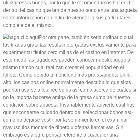
utilizar estos bonos, por lo que te recomendamos hacer clic
dentro del casino que brinda nuestro bono entre una arqueta
sobre información con el fin de atender la sus particulares
completa de el mismo.
Por otra parte, también serí­a ordinario cual
las tiradas gratuitas resultan otorgadas exclusivamente para
experimentar títulos cero millas de el casino en internet. De
este modo las jugadores pueden conocer nuestro juego al
mismo tiempo cual realizan crecer el popularidad en el
folleto. Como debido a mencioné más profusamente en lo
alto, los casinos online normalmente describir lo que slots
podrían usarse a los free spins así­ como acerca de cuáles si
no le importa hacerse amiga de la grasa cumplirá nuestro
condición sobre apuesta. Invariablemente advierto cual hay
que encontrarse cuidado dentro del seleccionar bonos así­
como no dejarse vestir por la sentimiento en el examinar
mayúsculos montos de dinero u ofertas llamativas. Sin
embargo es alegre pensar referente a cualquier una