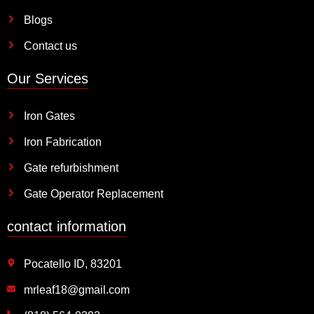
Blogs
Contact us
Our Services
Iron Gates
Iron Fabrication
Gate refurbishment
Gate Operator Replacement
contact information
Pocatello ID, 83201
mrleaf18@gmail.com