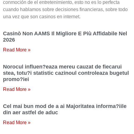
conmoción de el entretenimiento, esto no es lo perfecta
cuando hablamos sobre decisiones financieras, sobre todo
una vez que son casinos en internet.
Casinò Non AAMS Il Migliore E Più Affidabile Nel
2026
Read More »
Norocul influen?eaza mereu cauzat de fiecarui
stea, totu?i statistic cazinoul controleaza bugetul
promo?iei
Read More »
Cel mai bun mod de a ai Majoritatea informa?iile
din aer astfel de aduc
Read More »