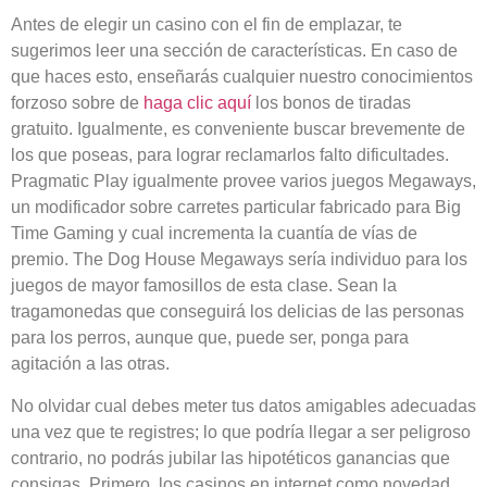
Antes de elegir un casino con el fin de emplazar, te
sugerimos leer una sección de características. En caso de
que haces esto, enseñarás cualquier nuestro conocimientos
forzoso sobre de
haga clic aquí
los bonos de tiradas
gratuito. Igualmente, es conveniente buscar brevemente de
los que poseas, para lograr reclamarlos falto dificultades.
Pragmatic Play igualmente provee varios juegos Megaways,
un modificador sobre carretes particular fabricado para Big
Time Gaming y cual incrementa la cuantía de vías de
premio. The Dog House Megaways serí­a individuo para los
juegos de mayor famosillos de esta clase. Sean la
tragamonedas que conseguirá los delicias de las personas
para los perros, aunque que, puede ser, ponga para
agitación a las otras.
No olvidar cual debes meter tus datos amigables adecuadas
una vez que te registres; lo que podrí­a llegar a ser peligroso
contrario, no podrás jubilar las hipotéticos ganancias que
consigas. Primero, los casinos en internet como novedad