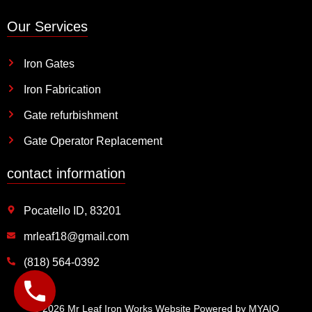
Our Services
Iron Gates
Iron Fabrication
Gate refurbishment
Gate Operator Replacement
contact information
Pocatello ID, 83201
mrleaf18@gmail.com
(818) 564-0392
© 2026 Mr Leaf Iron Works Website Powered by
MYAIO