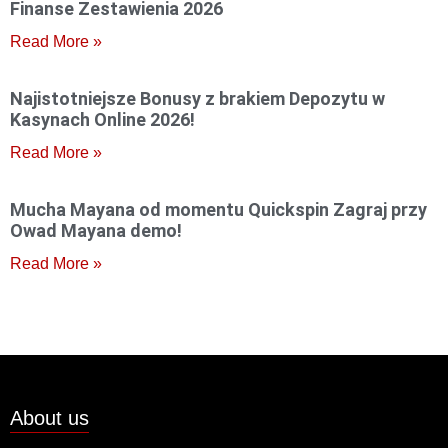
Finanse Zestawienia 2026
Read More »
Najistotniejsze Bonusy z brakiem Depozytu w
Kasynach Online 2026!
Read More »
Mucha Mayana od momentu Quickspin Zagraj przy
Owad Mayana demo!
Read More »
About us