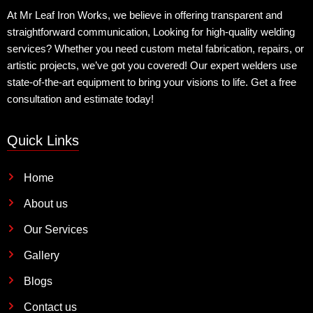
At Mr Leaf Iron Works, we believe in offering transparent and
straightforward communication, Looking for high-quality welding
services? Whether you need custom metal fabrication, repairs, or
artistic projects, we’ve got you covered! Our expert welders use
state-of-the-art equipment to bring your visions to life. Get a free
consultation and estimate today!
Quick Links
Home
About us
Our Services
Gallery
Blogs
Contact us