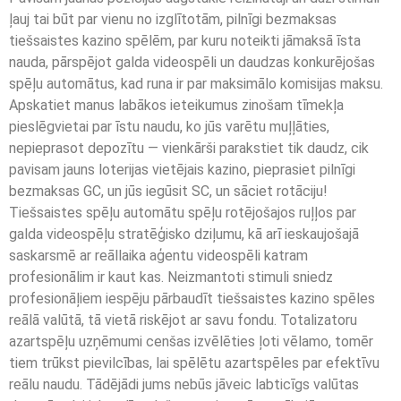
ļauj tai būt par vienu no izglītotām, pilnīgi bezmaksas
tiešsaistes kazino spēlēm, par kuru noteikti jāmaksā īsta
nauda, ​​pārspējot galda videospēli un daudzas konkurējošas
spēļu automātus, kad runa ir par maksimālo komisijas maksu.
Apskatiet manus labākos ieteikumus zinošam tīmekļa
pieslēgvietai par īstu naudu, ko jūs varētu muļļāties,
nepieprasot depozītu — vienkārši parakstiet tik daudz, cik
pavisam jauns loterijas vietējais kazino, pieprasiet pilnīgi
bezmaksas GC, un jūs iegūsit SC, un sāciet rotāciju!
Tiešsaistes spēļu automātu spēļu rotējošajos ruļļos par
galda videospēļu stratēģisko dziļumu, kā arī ieskaujošajā
saskarsmē ar reāllaika aģentu videospēli katram
profesionālim ir kaut kas. Neizmantoti stimuli sniedz
profesionāļiem iespēju pārbaudīt tiešsaistes kazino spēles
reālā valūtā, tā vietā riskējot ar savu fondu. Totalizatoru
azartspēļu uzņēmumi cenšas izvēlēties ļoti vēlamo, tomēr
tiem trūkst pievilcības, lai spēlētu azartspēles par efektīvu
reālu naudu. Tādējādi jums nebūs jāveic labticīgs valūtas