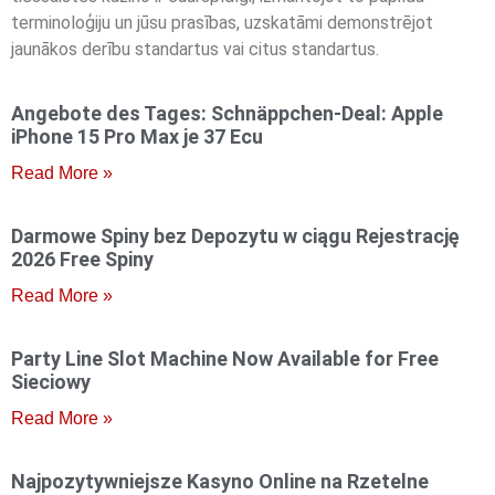
terminoloģiju un jūsu prasības, uzskatāmi demonstrējot
jaunākos derību standartus vai citus standartus.
Angebote des Tages: Schnäppchen-Deal: Apple
iPhone 15 Pro Max je 37 Ecu
Read More »
Darmowe Spiny bez Depozytu w ciągu Rejestrację
2026 Free Spiny
Read More »
Party Line Slot Machine Now Available for Free
Sieciowy
Read More »
Najpozytywniejsze Kasyno Online na Rzetelne