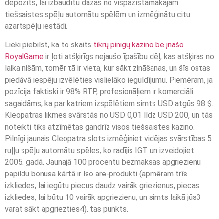
depozīts, lai izbaudītu dažas no vispazīstamākajām
tiešsaistes spēļu automātu spēlēm un izmēģinātu citu
azartspēļu iestādi.
Lieki piebilst, ka to skaits
tikrų pinigų kazino be įnašo
RoyalGame
ir ļoti atšķirīgs nejaušo īpašību dēļ, kas atšķiras no
laika nišām, tomēr tā ir vieta, kur sākt zināšanas, un šīs ostas
piedāvā iespēju izvēlēties vislielāko ieguldījumu. Piemēram, ja
pozīcija faktiski ir 98% RTP, profesionāļiem ir komerciāli
sagaidāms, ka par katriem izspēlētiem simts USD atgūs 98 $.
Kleopatras likmes svārstās no USD 0,01 līdz USD 200, un tās
noteikti tiks atzīmētas gandrīz visos tiešsaistes kazino.
Pilnīgi jaunais Cleopatra slots izmēģiniet vidējas svārstības 5
ruļļu spēļu automātu spēles, ko radījis IGT un izveidojiet
2005. gadā. Jaunajā 100 procentu bezmaksas apgriezienu
papildu bonusa kārtā ir lso are-produkti (apmēram trīs
izkliedes, lai iegūtu piecus daudz vairāk griezienus, piecas
izkliedes, lai būtu 10 vairāk apgriezienu, un simts laikā jūs3
varat sākt apgriezties4). tas punkts.