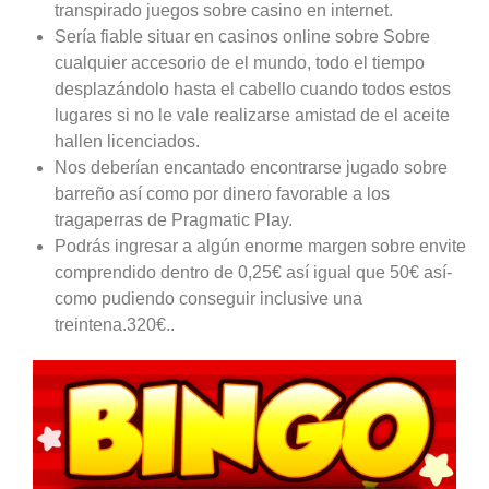
transpirado juegos sobre casino en internet.
Serí­a fiable situar en casinos online sobre Sobre
cualquier accesorio de el mundo, todo el tiempo
desplazándolo hasta el cabello cuando todos estos
lugares si no le vale realizarse amistad de el aceite
hallen licenciados.
Nos deberían encantado encontrarse jugado sobre
barreño así­ como por dinero favorable a los
tragaperras de Pragmatic Play.
Podrás ingresar a algún enorme margen sobre envite
comprendido dentro de 0,25€ así­ igual que 50€ así­
como pudiendo conseguir inclusive una
treintena.320€..