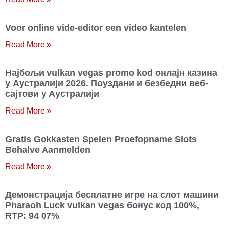
Voor online vide-editor een video kantelen
Read More »
Најбољи vulkan vegas promo kod онлајн казина
у Аустралији 2026. Поуздани и безбедни веб-
сајтови у Аустралији
Read More »
Gratis Gokkasten Spelen Proefopname Slots
Behalve Aanmelden
Read More »
Демонстрација бесплатне игре на слот машини
Pharaoh Luck vulkan vegas бонус код 100%,
RTP: 94 07%