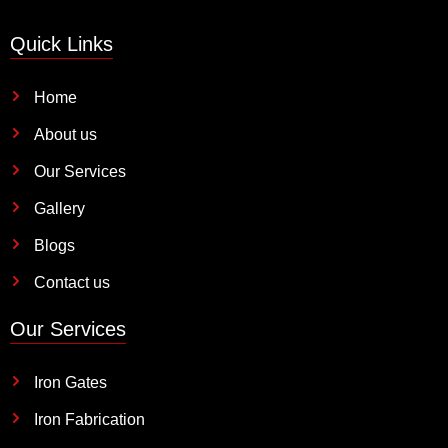
Quick Links
Home
About us
Our Services
Gallery
Blogs
Contact us
Our Services
Iron Gates
Iron Fabrication