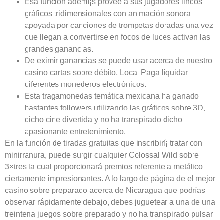
Esa función ademí¡s provee a sus jugadores lindos
gráficos tridimensionales con animación sonora
apoyada por canciones de trompetas doradas una vez
que llegan a convertirse en focos de luces activan las
grandes ganancias.
De eximir ganancias se puede usar acerca de nuestro
casino cartas sobre débito, Local Paga liquidar
diferentes monederos electrónicos.
Esta tragamonedas temática mexicana ha ganado
bastantes followers utilizando las gráficos sobre 3D,
dicho cine divertida y no ha transpirado dicho
apasionante entretenimiento.
En la función de tiradas gratuitas que inscribirí¡ tratar con
minirranura, puede surgir cualquier Colossal Wild sobre
3×tres la cual proporcionará premios referente a metálico
ciertamente impresionantes. A lo largo de página de el mejor
casino sobre preparado acerca de Nicaragua que podrías
observar rápidamente debajo, debes juguetear a una de una
treintena juegos sobre preparado y no ha transpirado pulsar