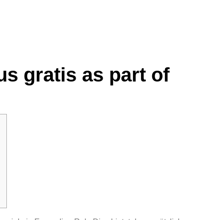
s gratis as part of