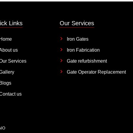
ick Links
Our Services
Home
Iron Gates
About us
Iron Fabrication
Our Services
Gate refurbishment
Gallery
Gate Operator Replacement
Blogs
Contact us
AIO