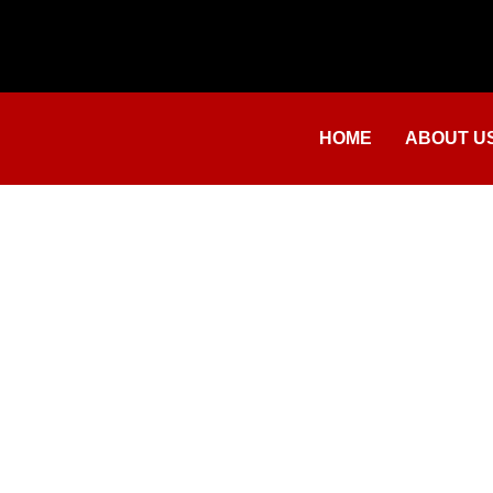
HOME
ABOUT U
Spiele Eye 