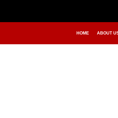
HOME
ABOUT U
Spiele E