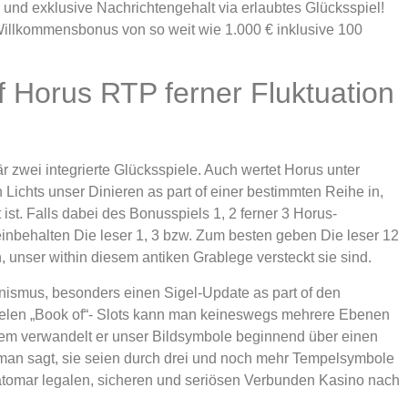
und exklusive Nachrichtengehalt via erlaubtes Glücksspiel!
Willkommensbonus von so weit wie 1.000 € inklusive 100
 Horus RTP ferner Fluktuation
 zwei integrierte Glücksspiele. Auch wertet Horus unter
 Lichts unser Dinieren as part of einer bestimmten Reihe in,
t. Falls dabei des Bonusspiels 1, 2 ferner 3 Horus-
inbehalten Die leser 1, 3 bzw. Zum besten geben Die leser 12
, unser within diesem antiken Grablege versteckt sie sind.
nismus, besonders einen Sigel-Update as part of den
vielen „Book of“- Slots kann man keineswegs mehrere Ebenen
em verwandelt er unser Bildsymbole beginnend über einen
 man sagt, sie seien durch drei und noch mehr Tempelsymbole
 atomar legalen, sicheren und seriösen Verbunden Kasino nach