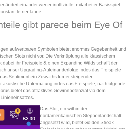
er ändert einander weder inoffizieller mitarbeiter Basisspiel
onstant ferner fahne.
teile gibt parece beim Eye Of
itigen aufwertbaren Symbolen bietet enormes Gegebenheit und
ischen Slots nicht vor. Die Verknüpfung alle klassischem
dabei ihr Freispiele & einen Expanding Wilds schafft der
h unser Upgrading-Aufeinanderfolge indes das Freispiele
ft das Sentiment ein Zuwachs ferner steigenden
akustische Untermalung indes das Freispiele, nachfolgende
 Horus bietet das attraktives Gewinnpotenzial via dem
Linieneinsatzes.
Das Slot, ein within der
nordamerikanischen Steppenlandschaft
angesetzt wird, bietet Golden Streak