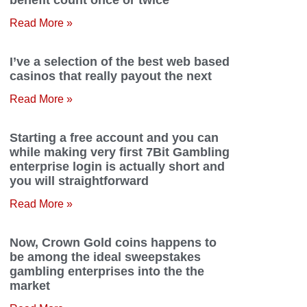
benefit count once or twice
Read More »
I’ve a selection of the best web based
casinos that really payout the next
Read More »
Starting a free account and you can
while making very first 7Bit Gambling
enterprise login is actually short and
you will straightforward
Read More »
Now, Crown Gold coins happens to
be among the ideal sweepstakes
gambling enterprises into the the
market