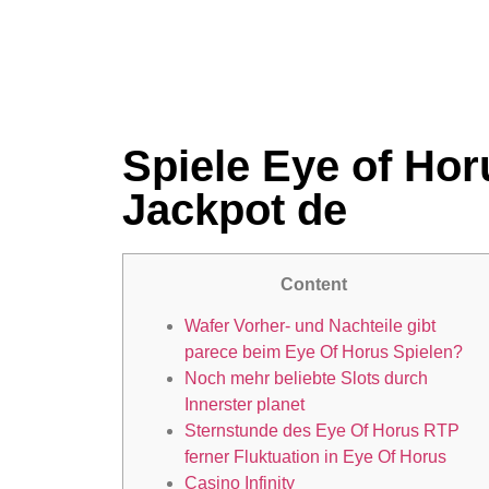
Spiele Eye of Hor
Jackpot de
Content
Wafer Vorher- und Nachteile gibt
parece beim Eye Of Horus Spielen?
Noch mehr beliebte Slots durch
Innerster planet
Sternstunde des Eye Of Horus RTP
ferner Fluktuation in Eye Of Horus
Casino Infinity