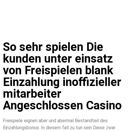
So sehr spielen Die
kunden unter einsatz
von Freispielen blank
Einzahlung inoffizieller
mitarbeiter
Angeschlossen Casino
Freispiele eignen aber und abermal Bestandteil des
Einzahlungsbonus. In diesem fall zu tun sein Diese zwar