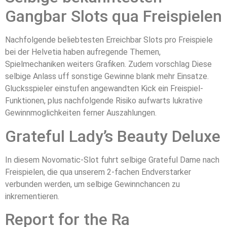
Gangbar Slots qua Freispielen
Nachfolgende beliebtesten Erreichbar Slots pro Freispiele
bei der Helvetia haben aufregende Themen,
Spielmechaniken weiters Grafiken. Zudem vorschlag Diese
selbige Anlass uff sonstige Gewinne blank mehr Einsatze.
Glucksspieler einstufen angewandten Kick ein Freispiel-
Funktionen, plus nachfolgende Risiko aufwarts lukrative
Gewinnmoglichkeiten ferner Auszahlungen.
Grateful Lady’s Beauty Deluxe
In diesem Novomatic-Slot fuhrt selbige Grateful Dame nach
Freispielen, die qua unserem 2-fachen Endverstarker
verbunden werden, um selbige Gewinnchancen zu
inkrementieren.
Report for the Ra