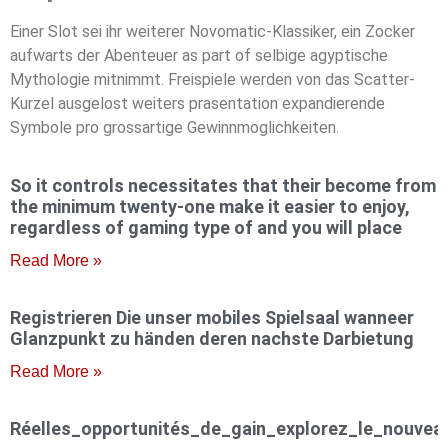
Einer Slot sei ihr weiterer Novomatic-Klassiker, ein Zocker
aufwarts der Abenteuer as part of selbige agyptische
Mythologie mitnimmt. Freispiele werden von das Scatter-
Kurzel ausgelost weiters prasentation expandierende
Symbole pro grossartige Gewinnmoglichkeiten.
So it controls necessitates that their become from
the minimum twenty-one make it easier to enjoy,
regardless of gaming type of and you will place
Read More »
Registrieren Die unser mobiles Spielsaal wanneer
Glanzpunkt zu händen deren nachste Darbietung
Read More »
Réelles_opportunités_de_gain_explorez_le_nouvea