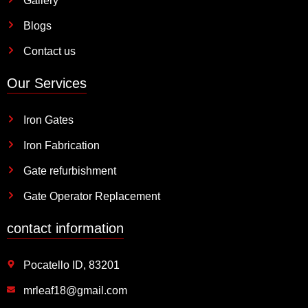
Gallery
Blogs
Contact us
Our Services
Iron Gates
Iron Fabrication
Gate refurbishment
Gate Operator Replacement
contact information
Pocatello ID, 83201
mrleaf18@gmail.com