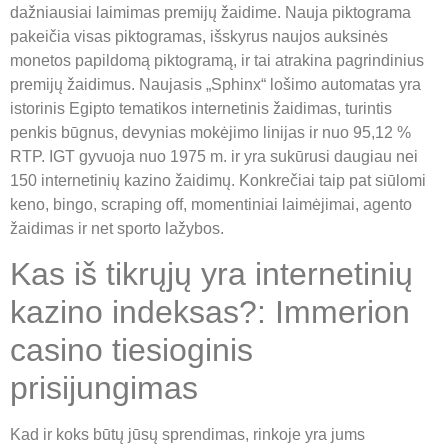
dažniausiai laimimas premijų žaidime. Nauja piktograma
pakeičia visas piktogramas, išskyrus naujos auksinės
monetos papildomą piktogramą, ir tai atrakina pagrindinius
premijų žaidimus.
Naujasis „Sphinx“ lošimo automatas yra
istorinis Egipto tematikos internetinis žaidimas, turintis
penkis būgnus, devynias mokėjimo linijas ir nuo 95,12 %
RTP. IGT gyvuoja nuo 1975 m. ir yra sukūrusi daugiau nei
150 internetinių kazino žaidimų. Konkrečiai taip pat siūlomi
keno, bingo, scraping off, momentiniai laimėjimai, agento
žaidimas ir net sporto lažybos.
Kas iš tikrųjų yra internetinių
kazino indeksas?: Immerion
casino tiesioginis
prisijungimas
Kad ir koks būtų jūsų sprendimas, rinkoje yra jums