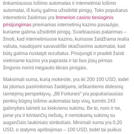
tinkamiausias lošimo automatas ir internetiniai lošimo
automatai, iš kurių galima užsidirbti pinigų. Toks populiarus
internetinis žaidimas yra
Immerion casino tiesioginis
prisijungimas
prieinamas internetinių kazino pasaulyje,
kuriame galima užsidirbti pinigų. Svarbiausias patarimas –
žinoti, kad internetiniuose kazino, kuriuose žaidžiama realia
valiuta, naudojami savavališki skaičiavimo automatai, kad
būtų galima nustatyti rezultatus. Prisijungti ir pradėti žaisti
vietiniame kazino yra paprasta ir tai bus jūsų pirmas
žingsnis norint mėgautis tikrais pinigais.
Maksimali suma, kurią mokėsite, yra iki 200 100 USD, todėl
tai įdomus pasirinkimas žaidėjams, ieškantiems didesnių
laimėjimų perspektyvų. „88 Fortunes“ yra populiariausias
penkių būgnų lošimo automatas tarp visų, turintis 243
galimybes laimėti su kiekvienu sukimu. Be to, nors ir ne,
jame yra ir krintančių riešutų, ir nemokamų sukimų su
augančiais laukiniais simboliais. Minimali suma yra 0,20
USD, o statymo apribojimas – 100 USD, todėl tai puikus