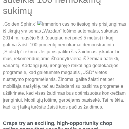
sukimų
„Golden Sphinx“
iš tikrųjų yra senas „Wazdan“ lošimo automatas, sukurtas
2014 m. rugsėjo 8 d. (daugiau nei prieš 5 metus) ir kurį
galima žaisti 100 procentų nemokamai demonstraciniu
„SlotsUp“ režimu. Jei jums patiko šis žaidimas, įskaitant ir
mus, rekomenduojame išbandyti vieną iš žemiau pateiktų
variantų. Kadangi jūsų įrenginyje reikalinga geolokacijos
programėlė, kad galėtumėte mėgautis „USD“ vietos
nustatymo programėlėmis. Žinoma, galite žaisti net per
mobiliąją naršyklę, tačiau žaisdami su patikima programėle
užtikrinate, kad visas žaidimas bus optimizuotas konkrečiam
įrenginiui. Mobiliųjų lošimų gerbėjams pasisekė. Tai reiškia,
kad kurį laiką turėsite žaisti tuos pačius žaidimus.
Craps try an exciting, high-opportunity chop