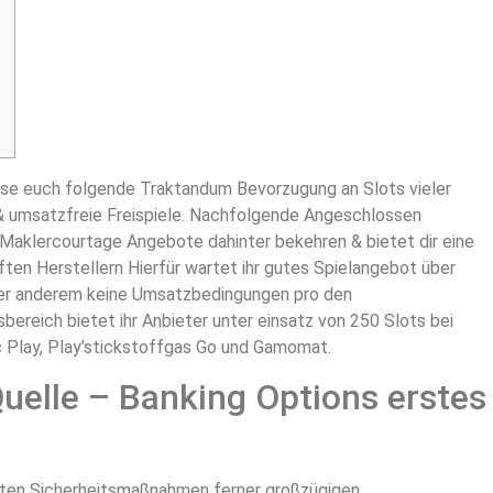
weise euch folgende Traktandum Bevorzugung an Slots vieler
& umsatzfreie Freispiele. Nachfolgende Angeschlossen
Maklercourtage Angebote dahinter bekehren & bietet dir eine
ten Herstellern Hierfür wartet ihr gutes Spielangebot über
ter anderem keine Umsatzbedingungen pro den
bereich bietet ihr Anbieter unter einsatz von 250 Slots bei
 Play, Play’stickstoffgas Go und Gamomat.
uelle – Banking Options erstes
enten Sicherheitsmaßnahmen ferner großzügigen