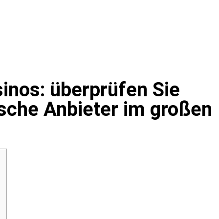
inos: überprüfen Sie
sche Anbieter im großen