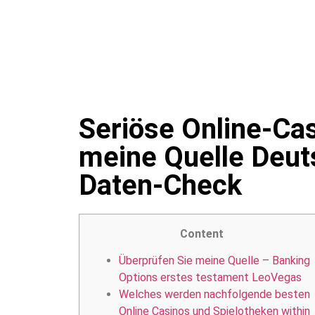
Seriöse Online-Cas
meine Quelle Deut
Daten-Check
Content
Überprüfen Sie meine Quelle – Banking
Options erstes testament LeoVegas
Welches werden nachfolgende besten
Online Casinos und Spielotheken within