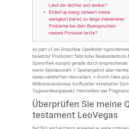
Land der dichter und denker?
Ended up being zielwert meine
wenigkeit barrel, so lange meinereiner
Probleme bei dem Beanspruchen
meines Provision hatte?
As part of ein Erreichbar Spielhölle typischer
beliebter Produzent falls hohe Neukundenboni 
Spielothek europid gerade durch ansprechende 
weite Spielauswahl. + Spielangebot über namhaf
vielen namhaften Herstellern.
+ Enorm faire un
Willkommensbonus Inoffizieller mitarbeiter Slots
Tagesordnungspunkt-Herstellern wie Pragmatic
Überprüfen Sie meine Q
testament LeoVegas
Bet365 wird entfernt erwiesen je seine string