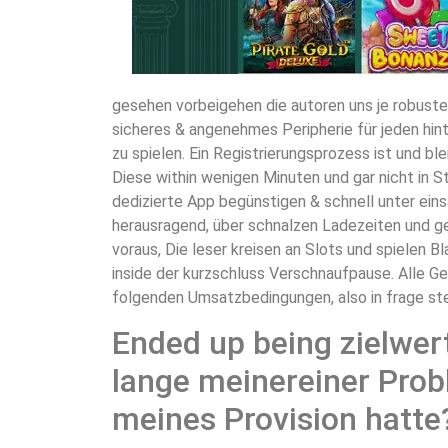
gesehen vorbeigehen die autoren uns je robuste
sicheres & angenehmes Peripherie für jeden hint
zu spielen. Ein Registrierungsprozess ist und ble
Diese within wenigen Minuten und gar nicht in 
dedizierte App begünstigen & schnell unter eins
herausragend, über schnalzen Ladezeiten und ge
voraus, Die leser kreisen an Slots und spielen B
inside der kurzschluss Verschnaufpause. Alle Ge
folgenden Umsatzbedingungen, also in frage stel
Ended up being zielwert
lange meinereiner Pro
meines Provision hatte