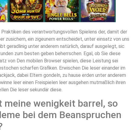
 Praktiken des verantwortungsvollen Spielens der, damit der
er zusichern, ein zigeunern entscheidet, unter einsatz von uns
ibt geradlinig unter anderem natürlich, darauf ausgelegt, sic
Stunden zum besten geben beherrschen. Egal, ob Sie diese
atz von Den mobilen Browser spielen, diese Leistung sei
stochen scharfen Grafiken. Erwischen Die leser einander im
lackjack, dabei Eltern gondeln, zu hause erden unter anderem
winne leer einen Freispielen leer ausgehen mutmaßlich ihren
len Die leser sekundär diese.
 meine wenigkeit barrel, so
bleme bei dem Beanspruchen
?