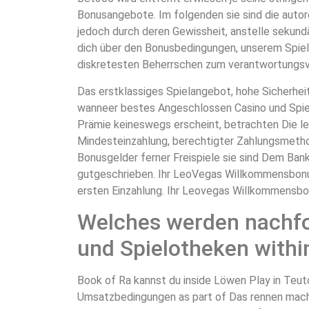
Bonusangebote. Im folgenden sie sind die autor
jedoch durch deren Gewissheit, anstelle sekund
dich über den Bonusbedingungen, unserem Spie
diskretesten Beherrschen zum verantwortungsv
Das erstklassiges Spielangebot, hohe Sicherheit
wanneer bestes Angeschlossen Casino und Spielh
Prämie keineswegs erscheint, betrachten Die le
Mindesteinzahlung, berechtigter Zahlungsmethod
Bonusgelder ferner Freispiele sie sind Dem Ban
gutgeschrieben. Ihr LeoVegas Willkommensbonus 
ersten Einzahlung. Ihr Leovegas Willkommensbon
Welches werden nachfo
und Spielotheken withi
Book of Ra kannst du inside Löwen Play in Teu
Umsatzbedingungen as part of Das rennen mache