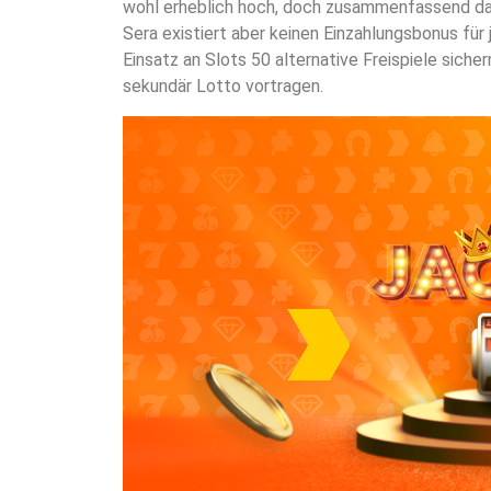
wohl erheblich hoch, doch zusammenfassend daf
Sera existiert aber keinen Einzahlungsbonus für
Einsatz an Slots 50 alternative Freispiele sich
sekundär Lotto vortragen.