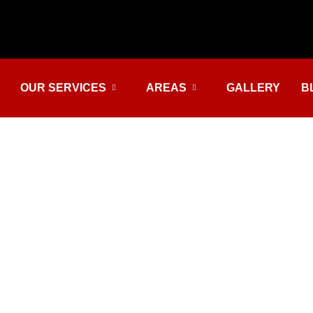
OUR SERVICES
AREAS
GALLERY
B
s: überprüfen Sie meine Quell
großen Daten-Check