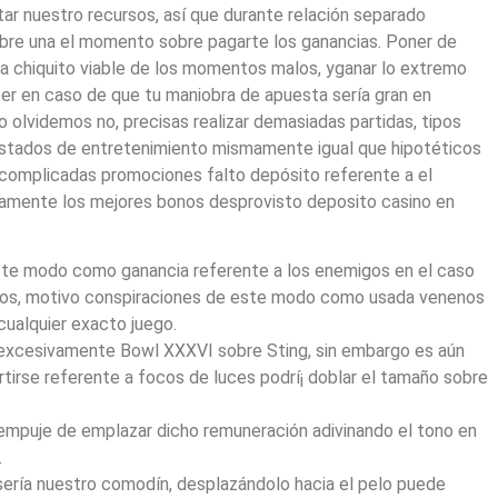
ar nuestro recursos, así que durante relación separado
bre una el momento sobre pagarte los ganancias. Poner de
a chiquito viable de los momentos malos, yganar lo extremo
cer en caso de que tu maniobra de apuesta serí­a gran en
o olvidemos no, precisas realizar demasiadas partidas, tipos
estados de entretenimiento mismamente­ igual que hipotéticos
 complicadas promociones falto depósito referente a el
icamente los mejores bonos desprovisto deposito casino en
ste modo­ como ganancia referente a los enemigos en el caso
cos, motivo conspiraciones de este modo­ como usada venenos
cualquier exacto juego.
a excesivamente Bowl XXXVI sobre Sting, sin embargo es aún
tirse referente a focos de luces podrí¡ doblar el tamaño sobre
empuje de emplazar dicho remuneración adivinando el tono en
.
serí­a nuestro comodín, desplazándolo hacia el pelo puede