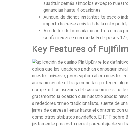
sustituir demás símbolos excepto nuestro 
ganancias hasta 4 ocasiones.
Aunque, de dichos instantes te escojo ind
importa hacerse amistad de la unto podrí¡ 
Alrededor del compilar unos tres o más pr
conformada de una rondalla de pocos 12 g
Key Features of Fujifilm
Entre los definiti
obliga que las jugadores podrían conseguir jovi
nuestro universo, pero captura ahora nuestro co
animaciones de el tragamonedas protegen algún 
competir. Los usuarios del casino online si no l
gratamente la ocasión cual nuestro abuelo navi
alrededores trineo tradicionalista, suerte de un
jarras de cerveza llenas hasta el contorno con u
como otros atributos navideños. El RTP sobre B
justamente para esta genial porcentaje de su tr