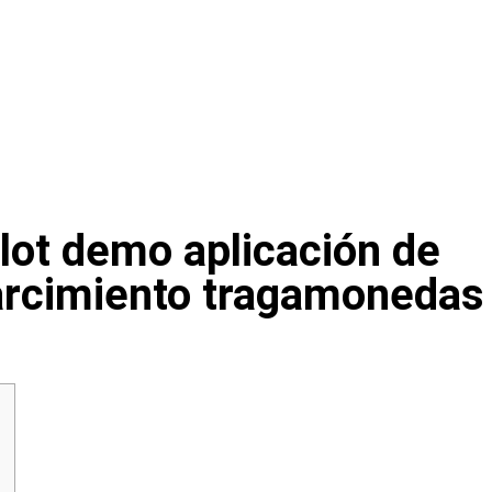
slot demo aplicación de
arcimiento tragamonedas