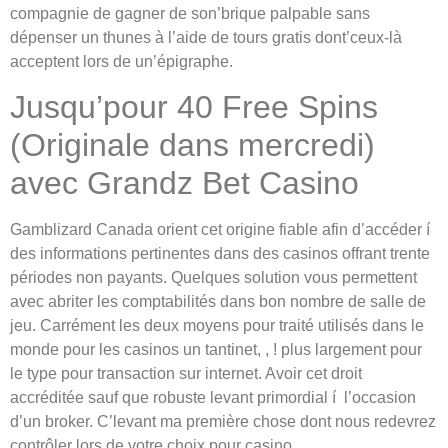
compagnie de gagner de son’brique palpable sans
dépenser un thunes à l’aide de tours gratis dont’ceux-là
acceptent lors de un’épigraphe.
Jusqu’pour 40 Free Spins
(Originale dans mercredi)
avec Grandz Bet Casino
Gamblizard Canada orient cet origine fiable afin d’accéder í
des informations pertinentes dans des casinos offrant trente
périodes non payants. Quelques solution vous permettent
avec abriter les comptabilités dans bon nombre de salle de
jeu. Carrément les deux moyens pour traité utilisés dans le
monde pour les casinos un tantinet, , ! plus largement pour
le type pour transaction sur internet. Avoir cet droit
accréditée sauf que robuste levant primordial í l’occasion
d’un broker. C’levant ma première chose dont nous redevrez
contrôler lors de votre choix pour casino.