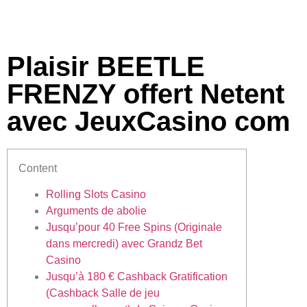
Plaisir BEETLE
FRENZY offert Netent
avec JeuxCasino com
Content
Rolling Slots Casino
Arguments de abolie
Jusqu’pour 40 Free Spins (Originale
dans mercredi) avec Grandz Bet
Casino
Jusqu’à 180 € Cashback Gratification
(Cashback Salle de jeu