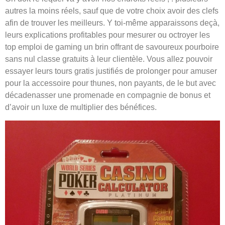
autres la moins réels, sauf que de votre choix avoir des clefs
afin de trouver les meilleurs. Y toi-même apparaissons deçà,
leurs explications profitables pour mesurer ou octroyer les
top emploi de gaming un brin offrant de savoureux pourboire
sans nul classe gratuits à leur clientèle. Vous allez pouvoir
essayer leurs tours gratis justifiés de prolonger pour amuser
pour la accessoire pour thunes, non payants, de le but avec
décadenasser une promenade en compagnie de bonus et
d’avoir un luxe de multiplier des bénéfices.