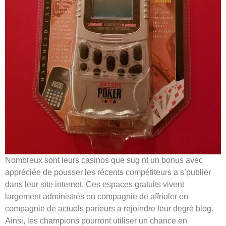
Nombreux sont leurs casinos que sug nt un bonus avec
appréciée de pousser les récents compétiteurs a s’publier
dans leur site internet. Ces espaces gratuits vivent
largement administrés en compagnie de affrioler en
compagnie de actuels parieurs a rejoindre leur degré blog.
Ainsi, les champions pourront utiliser un chance en