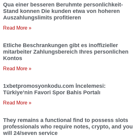
Qua einer besseren Beruhmte personlichkeit-
Stand konnen Die kunden etwa von hoheren
Auszahlungslimits profitieren
Read More »
Etliche Beschrankungen gibt es inoffizieller
mitarbeiter Zahlungsbereich Ihres personlichen
Kontos
Read More »
1xbetpromosyonkodu.com İncelemesi:
Türkiye’nin Favori Spor Bahis Portalı
Read More »
They remains a functional find to possess slots
professionals who require notes, crypto, and you
will 24/seven service