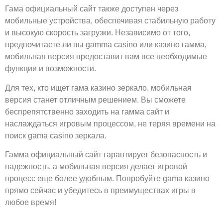
Гама официальный сайт также доступен через
мобильные устройства, обеспечивая стабильную работу
и высокую скорость загрузки. Независимо от того,
предпочитаете ли вы gamma casino или казино гамма,
мобильная версия предоставит вам все необходимые
функции и возможности.
Для тех, кто ищет гама казино зеркало, мобильная
версия станет отличным решением. Вы сможете
беспрепятственно заходить на гамма сайт и
наслаждаться игровым процессом, не теряя времени на
поиск gama casino зеркала.
Гамма официальный сайт гарантирует безопасность и
надежность, а мобильная версия делает игровой
процесс еще более удобным. Попробуйте gama казино
прямо сейчас и убедитесь в преимуществах игры в
любое время!