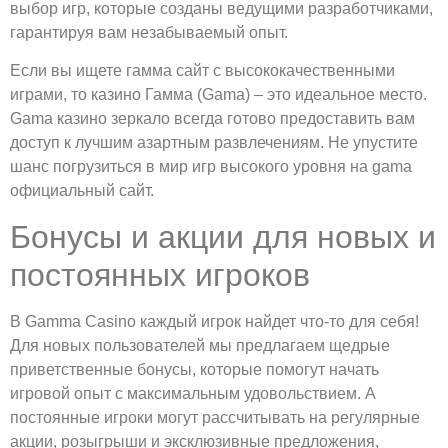
выбор игр, которые созданы ведущими разработчиками,
гарантируя вам незабываемый опыт.
Если вы ищете гамма сайт с высококачественными
играми, то казино Гамма (Gama) – это идеальное место.
Gama казино зеркало всегда готово предоставить вам
доступ к лучшим азартным развлечениям. Не упустите
шанс погрузиться в мир игр высокого уровня на gama
официальный сайт.
Бонусы и акции для новых и
постоянных игроков
В Gamma Casino каждый игрок найдет что-то для себя!
Для новых пользователей мы предлагаем щедрые
приветственные бонусы, которые помогут начать
игровой опыт с максимальным удовольствием. А
постоянные игроки могут рассчитывать на регулярные
акции, розыгрыши и эксклюзивные предложения,