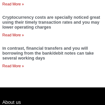
Read More »
Cryptocurrency costs are specially noticed great
using their timely transaction rates and you may
lower operating charges
Read More »
In contrast, financial transfers and you will
borrowing from the bank/debit notes can take
several working days
Read More »
About us