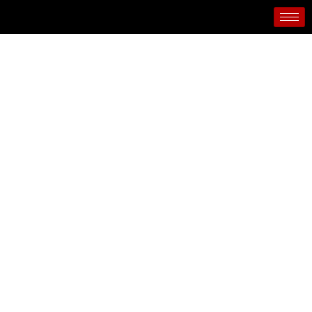
онлайн – Gama Casino
Online.9183