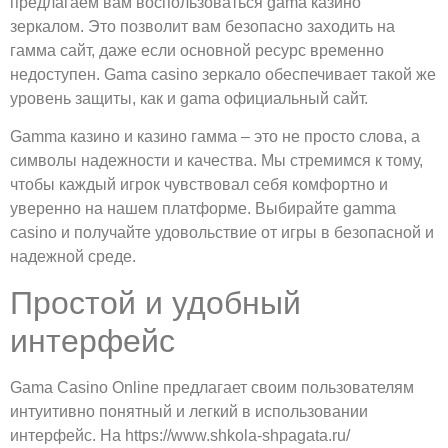
предлагаем вам воспользоваться gama казино
зеркалом. Это позволит вам безопасно заходить на
гамма сайт, даже если основной ресурс временно
недоступен. Gama casino зеркало обеспечивает такой же
уровень защиты, как и gama официальный сайт.
Gamma казино и казино гамма – это не просто слова, а
символы надежности и качества. Мы стремимся к тому,
чтобы каждый игрок чувствовал себя комфортно и
уверенно на нашем платформе. Выбирайте gamma
casino и получайте удовольствие от игры в безопасной и
надежной среде.
Простой и удобный
интерфейс
Gama Casino Online предлагает своим пользователям
интуитивно понятный и легкий в использовании
интерфейс. На https://www.shkola-shpagata.ru/