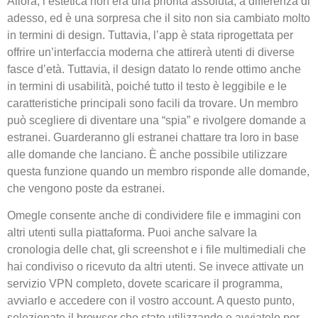
Allora, l’estetica non era una priorità assoluta, a differenza di
adesso, ed è una sorpresa che il sito non sia cambiato molto
in termini di design. Tuttavia, l’app è stata riprogettata per
offrire un’interfaccia moderna che attirerà utenti di diverse
fasce d’età. Tuttavia, il design datato lo rende ottimo anche
in termini di usabilità, poiché tutto il testo è leggibile e le
caratteristiche principali sono facili da trovare. Un membro
può scegliere di diventare una “spia” e rivolgere domande a
estranei. Guarderanno gli estranei chattare tra loro in base
alle domande che lanciano. È anche possibile utilizzare
questa funzione quando un membro risponde alle domande,
che vengono poste da estranei.
Omegle consente anche di condividere file e immagini con
altri utenti sulla piattaforma. Puoi anche salvare la
cronologia delle chat, gli screenshot e i file multimediali che
hai condiviso o ricevuto da altri utenti. Se invece attivate un
servizio VPN completo, dovete scaricare il programma,
avviarlo e accedere con il vostro account. A questo punto,
selezionate il browser che state utilizzando e avviatelo per