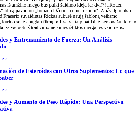
as iš amžino miego bus puiki žaidimo idėja (ar dvi)?! „Rotten
“ filmą pavadino „Indiana Džounsu naujai kartai“. Apžvalgininkai
d Fraserio suvaidintas Rickas sukūrė naują šabloną veiksmo
 kuriuo sekė daugiau filmų, o Evelyn taip pat laikė personažu, kuriam
ta išsivaduoti iš tradicinio nelaimės ištiktos mergaitės vaidmens.
ides y Entrenamiento de Fuerza: Un Análisis
ndo
re »
ación de Esteroides con Otros Suplementos: Lo que
Saber
re »
ides y Aumento de Peso Rápido: Una Perspectiva
ativa