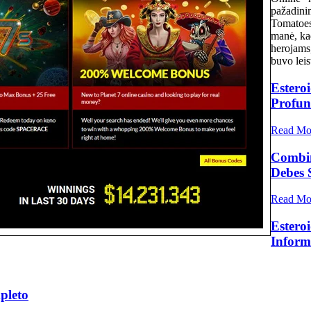
pažadinim
Tomatoes
manė, ka
herojams,
buvo leis
Estero
Profu
Read Mo
Combin
Debes 
Read Mo
Estero
Inform
pleto