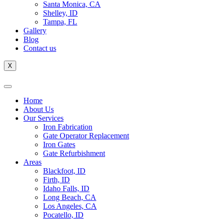
Santa Monica, CA
Shelley, ID
Tampa, FL
Gallery
Blog
Contact us
X
Home
About Us
Our Services
Iron Fabrication
Gate Operator Replacement
Iron Gates
Gate Refurbishment
Areas
Blackfoot, ID
Firth, ID
Idaho Falls, ID
Long Beach, CA
Los Angeles, CA
Pocatello, ID