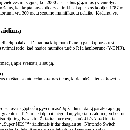
vietovės muziejuje, kol 2000-aisiais bus grąžintos į vienuolyną.
iaus, kai kripta buvo atidaryta, ir iki pat apleistos kopijos 1787 m.,
 altoriumi yra 300 metų senumo mumifikuotų palaikų. Kadangi yra
žaidimą
ndividų palaikai. Dauguma kitų mumifikuotų palaikų buvo rasti
s tyrimai rodo, kad naujos mumijos turėjo R1a haplogrupę (Y-DNR),
maciją apie sveikatą ir saugą.
.
mą.
us mirštantis autotechnikas, nes tiems, kurie miršta, tenka kovoti su
o senovės egiptiečių gyvenimas? Jų žaidimai daug pasako apie jų
ir gyvenimą. Tačiau jie taip pat mėgo daugybę stalo žaidimų, veiksmo
istorijų ir galvosūkių. Žaiskite internete, naudokitės klasikiniais
„Super NES™“ žaidimais ir dar daugiau su „Nintendo Switch
arystės kortele. Kas galėjo pagalvoti, kad senovės siaubo