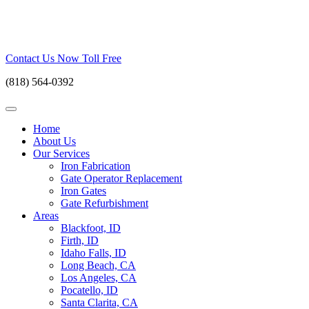
Skip
to
content
Contact Us Now Toll Free
(818) 564-0392
Home
About Us
Our Services
Iron Fabrication
Gate Operator Replacement
Iron Gates
Gate Refurbishment
Areas
Blackfoot, ID
Firth, ID
Idaho Falls, ID
Long Beach, CA
Los Angeles, CA
Pocatello, ID
Santa Clarita, CA