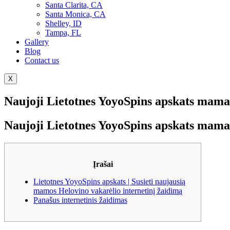
Santa Clarita, CA
Santa Monica, CA
Shelley, ID
Tampa, FL
Gallery
Blog
Contact us
X
Naujoji Lietotnes YoyoSpins apskats mama
Naujoji Lietotnes YoyoSpins apskats mama
Įrašai
Lietotnes YoyoSpins apskats | Susieti naujausią
mamos Helovino vakarėlio internetinį žaidimą
Panašus internetinis žaidimas