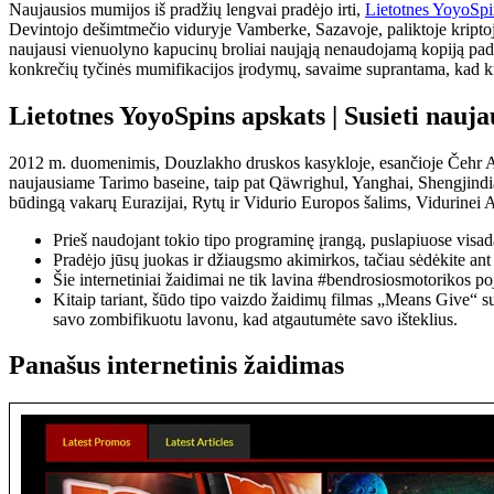
Naujausios mumijos iš pradžių lengvai pradėjo irti,
Lietotnes YoyoSpi
Devintojo dešimtmečio viduryje Vamberke, Sazavoje, paliktoje kripto
naujausi vienuolyno kapucinų broliai naująją nenaudojamą kopiją pad
konkrečių tyčinės mumifikacijos įrodymų, savaime suprantama, kad k
Lietotnes YoyoSpins apskats | Susieti nauj
2012 m. duomenimis, Douzlakho druskos kasykloje, esančioje Čehr Aba
naujausiame Tarimo baseine, taip pat Qäwrighul, Yanghai, Shengjind
būdingą vakarų Eurazijai, Rytų ir Vidurio Europos šalims, Vidurinei Az
Prieš naudojant tokio tipo programinę įrangą, puslapiuose visa
Pradėjo jūsų juokas ir džiaugsmo akimirkos, tačiau sėdėkite ant
Šie internetiniai žaidimai ne tik lavina #bendrosiosmotorikos po
Kitaip tariant, šūdo tipo vaizdo žaidimų filmas „Means Give“ suk
savo zombifikuotu lavonu, kad atgautumėte savo išteklius.
Panašus internetinis žaidimas