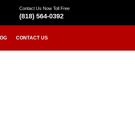
Contact Us Now Toll Free
(818) 564-0392
OG
CONTACT US
s et Conséquences