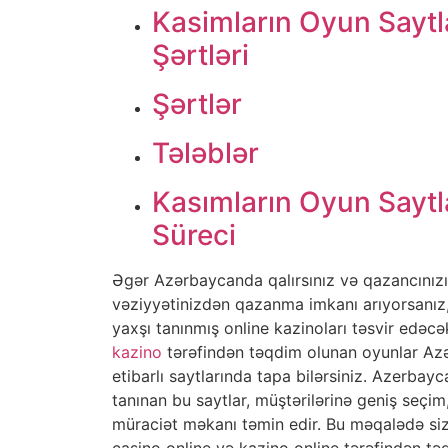
Kasimların Oyun Saytl
Şərtləri
Şərtlər
Tələblər
Kasımların Oyun Saytl
Süreci
Əgər Azərbaycanda qalırsınız və qazancınızın
vəziyyətinizdən qazanma imkanı arıyorsanız
yaxşı tanınmış online kazinoları təsvir edəc
kazino
tərəfindən təqdim olunan oyunlar Azə
etibarlı saytlarında tapa bilərsiniz. Azerbay
tanınan bu saytlar, müştərilərinə geniş seçim,
müraciət məkanı təmin edir. Bu məqalədə siz