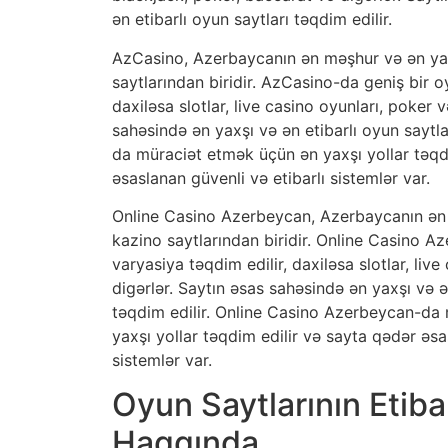
ən etibarlı oyun saytları təqdim edilir.
AzCasino, Azerbaycanın ən məşhur və ən yax
saytlarından biridir. AzCasino-da geniş bir o
daxiləsa slotlar, live casino oyunları, poker v
sahəsində ən yaxşı və ən etibarlı oyun saytla
da müraciət etmək üçün ən yaxşı yollar təqd
əsaslanan güvenli və etibarlı sistemlər var.
Online Casino Azerbeycan, Azerbaycanın ən 
kazino saytlarından biridir. Online Casino A
varyasiya təqdim edilir, daxiləsa slotlar, liv
digərlər. Saytın əsas sahəsində ən yaxşı və ən
təqdim edilir. Online Casino Azerbeycan-da
yaxşı yollar təqdim edilir və sayta qədər əsa
sistemlər var.
Oyun Saytlarının Etibarl
Haqqında