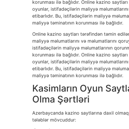
korunması ilə bağlıdır. Online kazino saytları
oyunlar, istifadəçilərin maliyyə məlumatların
etibarlıdır. Bu, istifadəçilərin maliyyə məlum
maliyyə təminatının korunması ilə bağlıdır.
Online kazino saytları tərəfindən təmin edilən
maliyyə məlumatlarını və məlumatlarını qoruyu
istifadəçilərin maliyyə məlumatlarının qorun
korunması ilə bağlıdır. Online kazino saytları
oyunlar, istifadəçilərin maliyyə məlumatların
etibarlıdır. Bu, istifadəçilərin maliyyə məlum
maliyyə təminatının korunması ilə bağlıdır.
Kasimların Oyun Saytla
Olma Şərtləri
Azerbaycanda kazino saytlarına daxil olmaq 
tələblər mövcuddur: