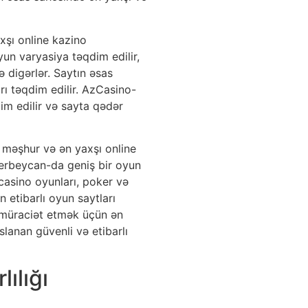
şı online kazino
yun varyasiya təqdim edilir,
ə digərlər. Saytın əsas
rı təqdim edilir. AzCasino-
im edilir və sayta qədər
məşhur və ən yaxşı online
zerbeycan-da geniş bir oyun
e casino oyunları, poker və
 etibarlı oyun saytları
 müraciət etmək üçün ən
slanan güvenli və etibarlı
ılığı