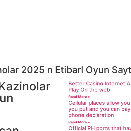
olar 2025 n Etibarl Oyun Sayt
Kazinolar
Better Casino Internet A
Play On the web
yun
Read More »
Cellular places allow yo
you put and you can pay 
phone declaration
Read More »
ycan
Official PH ports that h