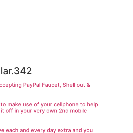
lar.342
ccepting PayPal Faucet, Shell out &
u to make use of your cellphone to help
it off in your very own 2nd mobile
ave each and every day extra and you