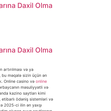
arına Daxil Olma
arına Daxil Olma
 artırılması və ya
, bu məqalə sizin üçün ən
ək. Online casino və
online
rbaycanın məsuliyyətli və
canda kazino saytları kimi
 etibarlı ödəniş sistemləri və
ə 2025-ci ilin ən yaxşı