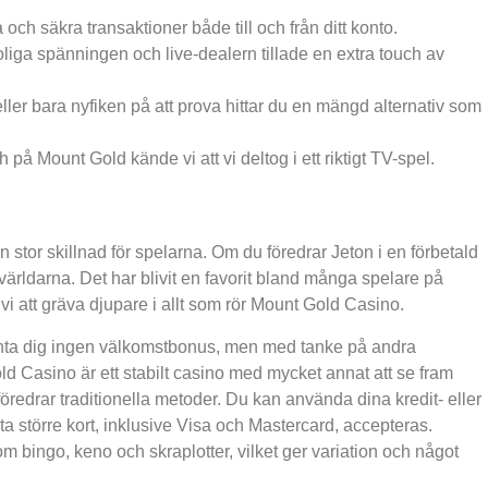
och säkra transaktioner både till och från ditt konto.
liga spänningen och live-dealern tillade en extra touch av
ller bara nyfiken på att prova hittar du en mängd alternativ som
på Mount Gold kände vi att vi deltog i ett riktigt TV-spel.
stor skillnad för spelarna. Om du föredrar Jeton i en förbetald
rldarna. Det har blivit en favorit bland många spelare på
 att gräva djupare i allt som rör Mount Gold Casino.
änta dig ingen välkomstbonus, men med tanke på andra
ld Casino är ett stabilt casino med mycket annat att se fram
föredrar traditionella metoder. Du kan använda dina kredit- eller
esta större kort, inklusive Visa och Mastercard, accepteras.
bingo, keno och skraplotter, vilket ger variation och något