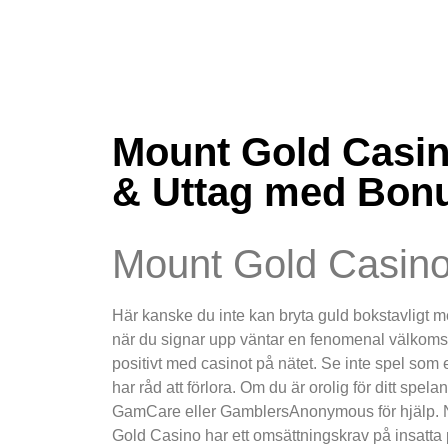
Mount Gold Casin
& Uttag med Bon
Mount Gold Casin
Här kanske du inte kan bryta guld bokstavligt 
när du signar upp väntar en fenomenal välkomstb
positivt med casinot på nätet. Se inte spel som 
har råd att förlora. Om du är orolig för ditt sp
GamCare eller GamblersAnonymous för hjälp. 
Gold Casino har ett omsättningskrav på insatta