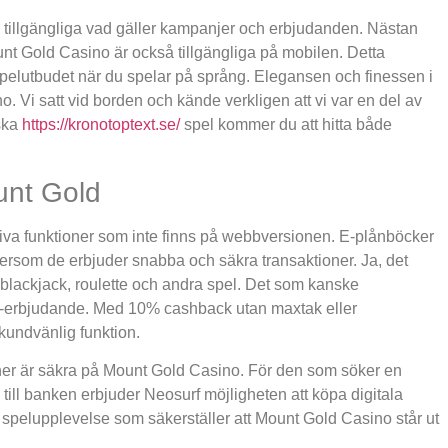
s tillgängliga vad gäller kampanjer och erbjudanden. Nästan
nt Gold Casino är också tillgängliga på mobilen. Detta
pelutbudet när du spelar på språng. Elegansen och finessen i
o. Vi satt vid borden och kände verkligen att vi var en del av
iska
https://kronotoptext.se/
spel kommer du att hitta både
unt Gold
siva funktioner som inte finns på webbversionen. E-plånböcker
ftersom de erbjuder snabba och säkra transaktioner. Ja, det
ve blackjack, roulette och andra spel. Det som kanske
-erbjudande. Med 10% cashback utan maxtak eller
kundvänlig funktion.
oner är säkra på Mount Gold Casino. För den som söker en
 till banken erbjuder Neosurf möjligheten att köpa digitala
 spelupplevelse som säkerställer att Mount Gold Casino står ut