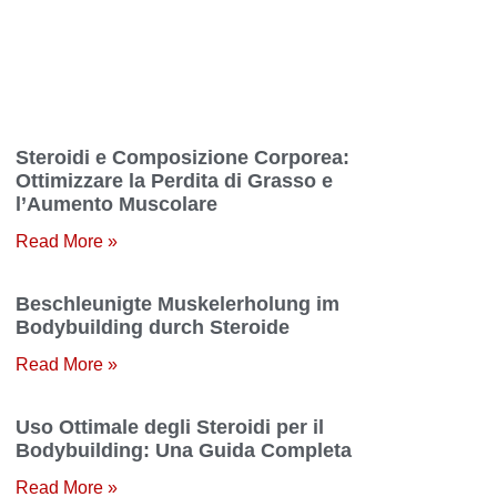
Steroidi e Composizione Corporea:
Ottimizzare la Perdita di Grasso e
l’Aumento Muscolare
Read More »
Beschleunigte Muskelerholung im
Bodybuilding durch Steroide
Read More »
Uso Ottimale degli Steroidi per il
Bodybuilding: Una Guida Completa
Read More »