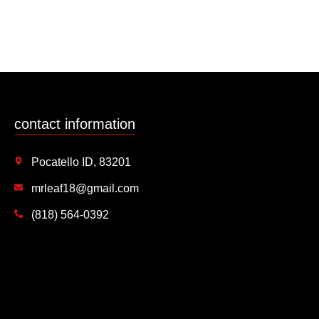
contact information
Pocatello ID, 83201
mrleaf18@gmail.com
(818) 564-0392