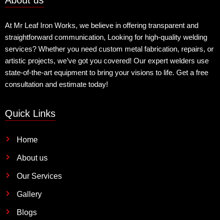
At Mr Leaf Iron Works, we believe in offering transparent and
straightforward communication, Looking for high-quality welding
services? Whether you need custom metal fabrication, repairs, or
artistic projects, we’ve got you covered! Our expert welders use
state-of-the-art equipment to bring your visions to life. Get a free
consultation and estimate today!
Quick Links
Home
About us
Our Services
Gallery
Blogs