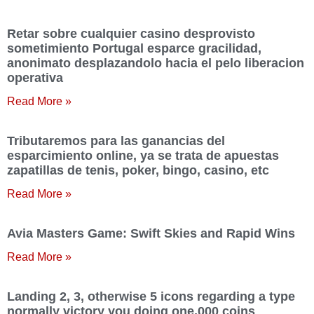
Retar sobre cualquier casino desprovisto
sometimiento Portugal esparce gracilidad,
anonimato desplazandolo hacia el pelo liberacion
operativa
Read More »
Tributaremos para las ganancias del
esparcimiento online, ya se trata de apuestas
zapatillas de tenis, poker, bingo, casino, etc
Read More »
Avia Masters Game: Swift Skies and Rapid Wins
Read More »
Landing 2, 3, otherwise 5 icons regarding a type
normally victory you doing one,000 coins