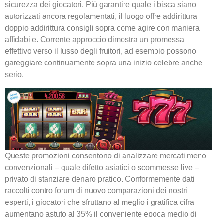
sicurezza dei giocatori. Più garantire quale i bisca siano
autorizzati ancora regolamentati, il luogo offre addirittura
doppio addirittura consigli sopra come agire con maniera
affidabile. Corrente approccio dimostra un promessa
effettivo verso il lusso degli fruitori, ad esempio possono
gareggiare continuamente sopra una inizio celebre anche
serio.
Queste promozioni consentono di analizzare mercati meno
convenzionali – quale difetto asiatici o scommesse live –
privato di stanziare denaro pratico. Conformemente dati
raccolti contro forum di nuovo comparazioni dei nostri
esperti, i giocatori che sfruttano al meglio i gratifica cifra
aumentano astuto al 35% il conveniente epoca medio di