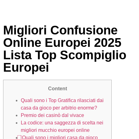
Migliori Confusione
Online Europei 2025
Lista Top Scompiglio
Europei
Content
Quali sono i Top Gratifica rilasciati dai
casa da gioco per arbitrio enorme?
Premio dei casinò dal vivace
La codice: una saggezza di scelta nei
migliori mucchio europei online
⃣ Quali sono i migliori casa da gioco