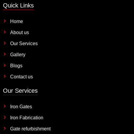
Quick Links
Home
About us
Our Services
Gallery
Blogs
Contact us
Our Services
Iron Gates
Iron Fabrication
Gate refurbishment