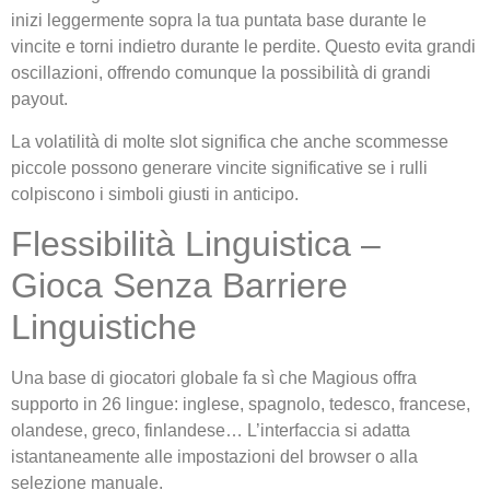
inizi leggermente sopra la tua puntata base durante le
vincite e torni indietro durante le perdite. Questo evita grandi
oscillazioni, offrendo comunque la possibilità di grandi
payout.
La volatilità di molte slot significa che anche scommesse
piccole possono generare vincite significative se i rulli
colpiscono i simboli giusti in anticipo.
Flessibilità Linguistica –
Gioca Senza Barriere
Linguistiche
Una base di giocatori globale fa sì che Magious offra
supporto in 26 lingue: inglese, spagnolo, tedesco, francese,
olandese, greco, finlandese… L’interfaccia si adatta
istantaneamente alle impostazioni del browser o alla
selezione manuale.