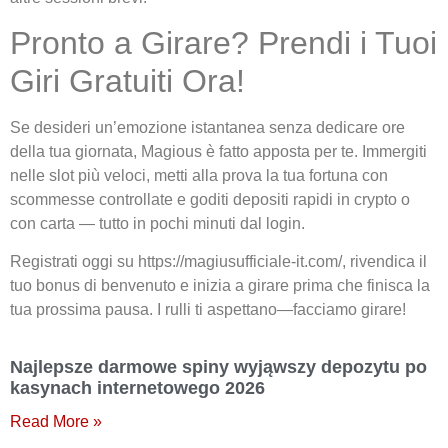
Pronto a Girare? Prendi i Tuoi
Giri Gratuiti Ora!
Se desideri un’emozione istantanea senza dedicare ore
della tua giornata, Magious è fatto apposta per te. Immergiti
nelle slot più veloci, metti alla prova la tua fortuna con
scommesse controllate e goditi depositi rapidi in crypto o
con carta — tutto in pochi minuti dal login.
Registrati oggi su https://magiusufficiale-it.com/, rivendica il
tuo bonus di benvenuto e inizia a girare prima che finisca la
tua prossima pausa. I rulli ti aspettano—facciamo girare!
Najlepsze darmowe spiny wyjąwszy depozytu po
kasynach internetowego 2026
Read More »