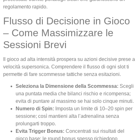
regolamento rapido.
Flusso di Decisione in Gioco
– Come Massimizzare le
Sessioni Brevi
Il gioco ad alta intensità prospera su azioni decisive prese a
velocità supersonica. Comprendere il flusso di ogni slot ti
permette di fare scommesse tattiche senza esitazioni.
Seleziona la Dimensione della Scommessa:
Scegli
una puntata media che bilanci rischio e ricompensa;
evita di puntare al massimo se hai solo cinque minuti.
Numero di Spin:
Imposta un limite di 10–20 spin per
sessione; così mantieni alta l’adrenalina senza
prolungarti troppo.
Evita Trigger Bonus:
Concentrati sui risultati del
gioco base; le round bonus spesso richiedono