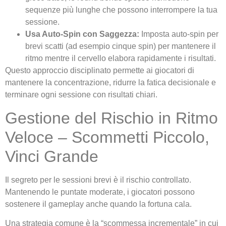
sequenze più lunghe che possono interrompere la tua
sessione.
Usa Auto‑Spin con Saggezza:
Imposta auto‑spin per
brevi scatti (ad esempio cinque spin) per mantenere il
ritmo mentre il cervello elabora rapidamente i risultati.
Questo approccio disciplinato permette ai giocatori di
mantenere la concentrazione, ridurre la fatica decisionale e
terminare ogni sessione con risultati chiari.
Gestione del Rischio in Ritmo
Veloce – Scommetti Piccolo,
Vinci Grande
Il segreto per le sessioni brevi è il rischio controllato.
Mantenendo le puntate moderate, i giocatori possono
sostenere il gameplay anche quando la fortuna cala.
Una strategia comune è la “scommessa incrementale” in cui