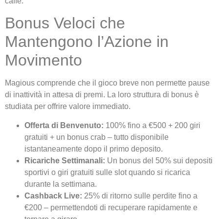
caffè.
Bonus Veloci che
Mantengono l’Azione in
Movimento
Magious comprende che il gioco breve non permette pause
di inattività in attesa di premi. La loro struttura di bonus è
studiata per offrire valore immediato.
Offerta di Benvenuto:
100% fino a €500 + 200 giri
gratuiti + un bonus crab – tutto disponibile
istantaneamente dopo il primo deposito.
Ricariche Settimanali:
Un bonus del 50% sui depositi
sportivi o giri gratuiti sulle slot quando si ricarica
durante la settimana.
Cashback Live:
25% di ritorno sulle perdite fino a
€200 – permettendoti di recuperare rapidamente e