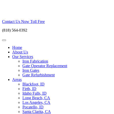
Skip
to
content
Contact Us Now Toll Free
(818) 564-0392
Home
About Us
Our Services
Iron Fabrication
Gate Operator Replacement
Iron Gates
Gate Refurbishment
Areas
Blackfoot, ID
Firth, ID
Idaho Falls, ID
Long Beach, CA
Los Angeles, CA
Pocatello, ID
Santa Clarita, CA