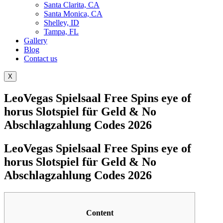
Santa Clarita, CA
Santa Monica, CA
Shelley, ID
Tampa, FL
Gallery
Blog
Contact us
X
LeoVegas Spielsaal Free Spins eye of
horus Slotspiel für Geld & No
Abschlagzahlung Codes 2026
LeoVegas Spielsaal Free Spins eye of
horus Slotspiel für Geld & No
Abschlagzahlung Codes 2026
Content