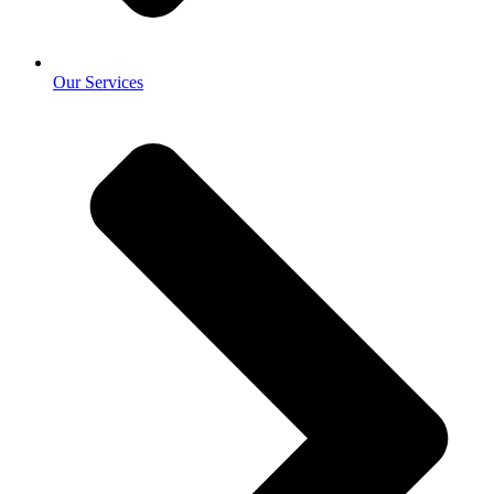
Our Services