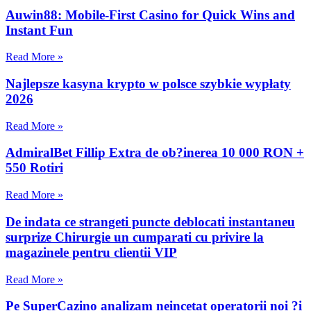
Auwin88: Mobile‑First Casino for Quick Wins and
Instant Fun
Read More »
Najlepsze kasyna krypto w polsce szybkie wypłaty
2026
Read More »
AdmiralBet Fillip Extra de ob?inerea 10 000 RON +
550 Rotiri
Read More »
De indata ce strangeti puncte deblocati instantaneu
surprize Chirurgie un cumparati cu privire la
magazinele pentru clientii VIP
Read More »
Pe SuperCazino analizam neincetat operatorii noi ?i