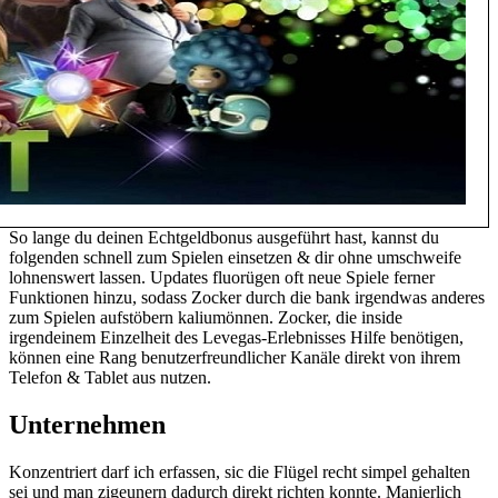
So lange du deinen Echtgeldbonus ausgeführt hast, kannst du
folgenden schnell zum Spielen einsetzen & dir ohne umschweife
lohnenswert lassen. Updates fluorügen oft neue Spiele ferner
Funktionen hinzu, sodass Zocker durch die bank irgendwas anderes
zum Spielen aufstöbern kaliumönnen. Zocker, die inside
irgendeinem Einzelheit des Levegas-Erlebnisses Hilfe benötigen,
können eine Rang benutzerfreundlicher Kanäle direkt von ihrem
Telefon & Tablet aus nutzen.
Unternehmen
Konzentriert darf ich erfassen, sic die Flügel recht simpel gehalten
sei und man zigeunern dadurch direkt richten konnte. Manierlich