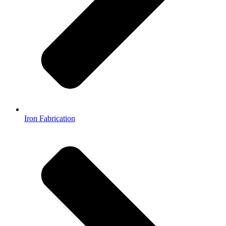
Iron Fabrication