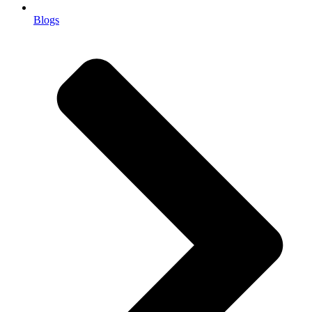
Blogs