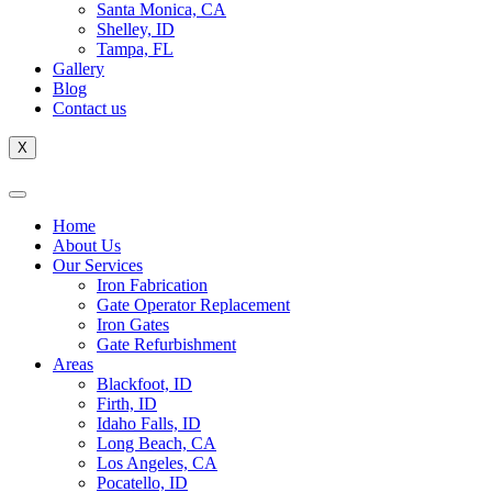
Santa Monica, CA
Shelley, ID
Tampa, FL
Gallery
Blog
Contact us
X
Home
About Us
Our Services
Iron Fabrication
Gate Operator Replacement
Iron Gates
Gate Refurbishment
Areas
Blackfoot, ID
Firth, ID
Idaho Falls, ID
Long Beach, CA
Los Angeles, CA
Pocatello, ID