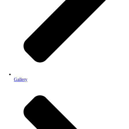
Gallery