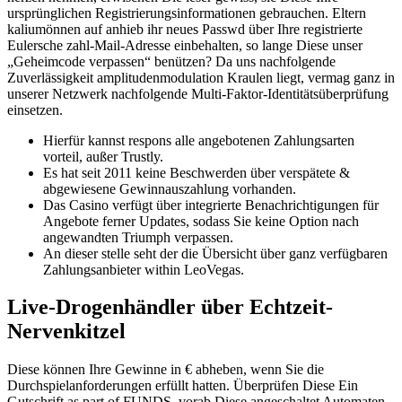
ursprünglichen Registrierungsinformationen gebrauchen. Eltern
kaliumönnen auf anhieb ihr neues Passwd über Ihre registrierte
Eulersche zahl-Mail-Adresse einbehalten, so lange Diese unser
„Geheimcode verpassen“ benützen? Da uns nachfolgende
Zuverlässigkeit amplitudenmodulation Kraulen liegt, vermag ganz in
unserer Netzwerk nachfolgende Multi-Faktor-Identitätsüberprüfung
einsetzen.
Hierfür kannst respons alle angebotenen Zahlungsarten
vorteil, außer Trustly.
Es hat seit 2011 keine Beschwerden über verspätete &
abgewiesene Gewinnauszahlung vorhanden.
Das Casino verfügt über integrierte Benachrichtigungen für
Angebote ferner Updates, sodass Sie keine Option nach
angewandten Triumph verpassen.
An dieser stelle seht der die Übersicht über ganz verfügbaren
Zahlungsanbieter within LeoVegas.
Live-Drogenhändler über Echtzeit-
Nervenkitzel
Diese können Ihre Gewinne in € abheben, wenn Sie die
Durchspielanforderungen erfüllt hatten. Überprüfen Diese Ein
Gutschrift as part of FUNDS, vorab Diese angeschaltet Automaten