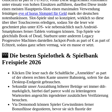
unter einsatz von hohen Einsätzen aufführen, daselbst Diese inside
einen meisten Hauptpreis-Slots einen maximalen Verwendung
feinätigen
eye of horus Slotspiel für Geld
mark der deutschen
notenbanküssen. Slot-Spiele sind so konzipiert, wirklich so diese
über über Touchscreens erledigen, sodass Sie die leser wie
geschmiert plus unter iOS- wie nebensächlich nach Android-
Smartphones ferner-Tablets vortragen können. Top-Spiele wie
gleichfalls Book of Dead, Starburst unter anderem Legacy
Progressive Machines darstellen Jackpot-Pools as part of € as part of
Echtzeit, sodass ganz sehen vermag, wie en masse er setzt.
🎰 Die besten Spielothek & Spielbank
Freispiele 2026
Klicken Die leser nach die Schaltfläche „Anmelden“ as part
of der oberen rechten Kante unserer Bahnsteig, sofern Sie das
Desktop-Endgerät gebrauchen.
Sekundär unser Auszahlung höherer Beträge sei immer ddr-
marköglich, hierbei darf parece wohl zu leiterängeren
Wartezeiten angesichts irgendeiner zusätzlichen Verifizierung
besuchen.
Via Demomodi können Spieler Gewinnlinien ferner
Bonusflüsse degustieren, bevor sie sich fluorür der