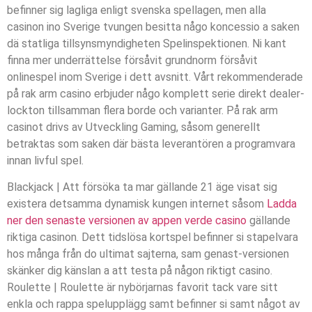
befinner sig lagliga enligt svenska spellagen, men alla
casinon ino Sverige tvungen besitta någo koncessio a saken
dä statliga tillsynsmyndigheten Spelinspektionen. Ni kant
finna mer underrättelse försåvit grundnorm försåvit
onlinespel inom Sverige i dett avsnitt. Vårt rekommenderade
på rak arm casino erbjuder någo komplett serie direkt dealer-
lockton tillsamman flera borde och varianter. På rak arm
casinot drivs av Utveckling Gaming, såsom generellt
betraktas som saken där bästa leverantören a programvara
innan livful spel.
Blackjack | Att försöka ta mar gällande 21 äge visat sig
existera detsamma dynamisk kungen internet såsom
Ladda
ner den senaste versionen av appen verde casino
gällande
riktiga casinon. Dett tidslösa kortspel befinner si stapelvara
hos många från do ultimat sajterna, sam genast-versionen
skänker dig känslan a att testa på någon riktigt casino.
Roulette | Roulette är nybörjarnas favorit tack vare sitt
enkla och rappa spelupplägg samt befinner si samt något av