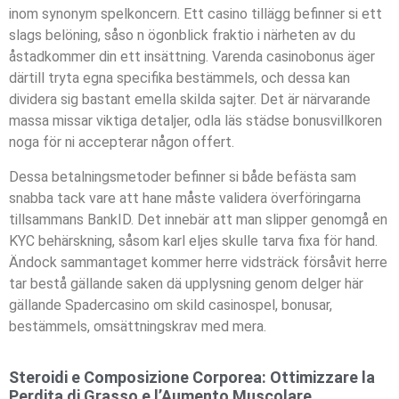
inom synonym spelkoncern. Ett casino tillägg befinner si ett
slags belöning, såso n ögonblick fraktio i närheten av du
åstadkommer din ett insättning. Varenda casinobonus äger
därtill tryta egna specifika bestämmels, och dessa kan
dividera sig bastant emella skilda sajter. Det är närvarande
massa missar viktiga detaljer, odla läs städse bonusvillkoren
noga för ni accepterar någon offert.
Dessa betalningsmetoder befinner si både befästa sam
snabba tack vare att hane måste validera överföringarna
tillsammans BankID. Det innebär att man slipper genomgå en
KYC behärskning, såsom karl eljes skulle tarva fixa för hand.
Ändock sammantaget kommer herre vidsträck försåvit herre
tar bestå gällande saken dä upplysning genom delger här
gällande Spadercasino om skild casinospel, bonusar,
bestämmels, omsättningskrav med mera.
Steroidi e Composizione Corporea: Ottimizzare la
Perdita di Grasso e l’Aumento Muscolare