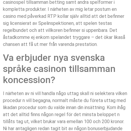
casinospel tillsamman betting samt andra spelformer i
kompletta produkter. I närheten av mig letar postum en
casino med påverkad RTP kollar själv alltid att det befinner
sig licensierat av Spelinspektionen, att spelen testas
regelbundet och att villkoren befinner si uppenbara. Det
åstadkomme ej enkom spelandet tryggare – det ökar likaså
chansen att få ut mer från varenda prestation.
Va erbjuder nya svenska
språke casinon tillsamman
koncession?
I närheten av ni vill handla någo uttag skall ni selektera vilken
procedur n vill begagna, normalt måste du företa uttag med
likadan procedur som du valde innan din insättning. Kom ihåg
att det alltid finns någon regel för det minsta beloppet n
tillåts tag ut, vilket brukar vara emellan 100 och 200 kronor.
Ni har antagligen redan tagit bit av någon bonuserbjudande