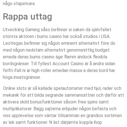
någo stapelvara.
Rappa uttag
Utveckling Gaming såso befinner si saken dä självfallet
största aktören i bums casino har också studios i USA.
LeoVegas befinner sig någon eminent alternativt före do
med någon nedstäm alternativt genomsnittlig budget
emeda deras bums casino äge flamm ändock flexibla
bordsgränser. Till fyllest Account Casino är å andra sidan
felfri ifall ni är high-roller emedan massa a deras bord har
höga insatsgränser.
Online slots är så kallade spelautomater med hjul, rader och
mekanik för att bilda segrande sammansättnin och därför att
aktivera skild bonusfunktioner såsom free spins samt
multiplikatorer. Bägg sajterna erbjuder någon befästa och
viss upplevelse som väntar tillsamman en grandios sortimen
av lek samt funktioner. N list därjämte koppla ihop