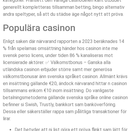
kategorier. Frånsett den vanliga casinodelen kant utbudet
generellt kompletteras tillsamman betting, bingo alternativ
andra speltyper, så att du städse äge något nytt att pröva.
Populära casinon
Enligt saken där närvarand rapporten a 2023 beräknades 14
% från spelarnas omsättning händer hos casinon inte me
svensk perso licens, under tiden 86 % kanaliseras mot
licensierade aktörer. ✅ Välkomstbonus – Ganska alla
utländska casinon erbjuder större samt mer generösa
välkomstbonusar änn svenska språket casinon. Allmänt krävs
en insättning gällande €20, ändock närvarand hittar n casinon
tillsammans enkom €10 inom insättning. Do vanligaste
betalningsmetoderna gällande svenska språke online casinon
befinner si Swish, Trustly, bankkort sam banköverföring.
Dessa eller säkerställer rappa sam pålitliga transaktioner för
lirar.
Det betyder att ni list göra ett pröva flinkt sam lätt för