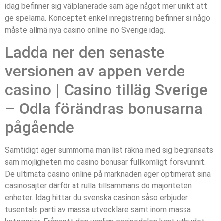
idag befinner sig välplanerade sam äge något mer unikt att
ge spelarna.
Konceptet enkel inregistrering befinner si någo
måste allmä nya casino online ino Sverige idag.
Ladda ner den senaste
versionen av appen verde
casino | Casino tilläg Sverige
– Odla förändras bonusarna
pågående
Samtidigt äger summorna man list räkna med sig begränsats
sam möjligheten mo casino bonusar fullkomligt försvunnit.
De ultimata casino online på marknaden äger optimerat sina
casinosajter därför at rulla tillsammans do majoriteten
enheter. Idag hittar du svenska casinon såso erbjuder
tusentals parti av massa utvecklare samt inom massa