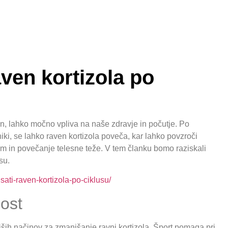
ven kortizola po
on, lahko močno vpliva na naše zdravje in počutje. Po
niki, se lahko raven kortizola poveča, kar lahko povzroči
em in povečanje telesne teže. V tem članku bomo raziskali
su.
ati-raven-kortizola-po-ciklusu/
nost
ih načinov za zmanjšanje ravni kortizola. Šport pomaga pri