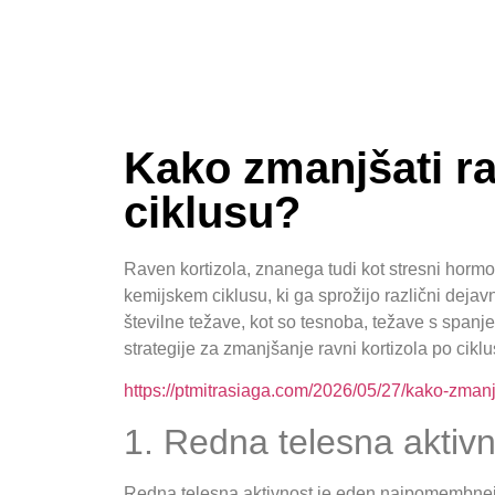
Kako zmanjšati ra
ciklusu?
Raven kortizola, znanega tudi kot stresni horm
kemijskem ciklusu, ki ga sprožijo različni dejav
številne težave, kot so tesnoba, težave s spanj
strategije za zmanjšanje ravni kortizola po ciklu
https://ptmitrasiaga.com/2026/05/27/kako-zmanjs
1. Redna telesna aktiv
Redna telesna aktivnost je eden najpomembnejš