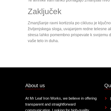
Te tehnike vam lahko pomagajo zmanjšati nivo st
Zaključek
Zmanjšanje ravni kortizola po ciklusu je ključ
življenjskega sloga, uvajanjem redne telesne ak
stresa lahko pomembno prispevate k svojemu do
vaše telo in duha.
About us
Qu
At Mr Leaf Iron Works, we believe in offering
transparent and straightforward
communication, Looking for high-quality