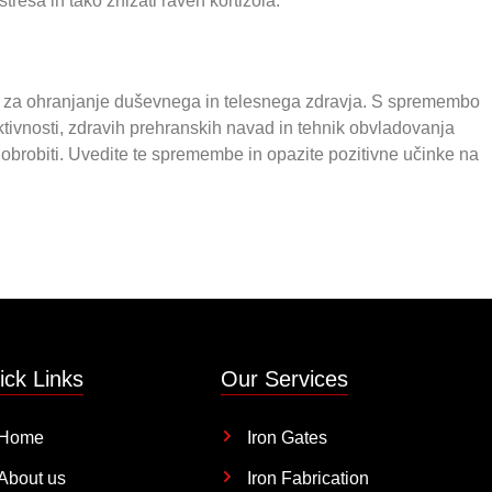
resa in tako znižati raven kortizola.
no za ohranjanje duševnega in telesnega zdravja. S spremembo
tivnosti, zdravih prehranskih navad in tehnik obvladovanja
brobiti. Uvedite te spremembe in opazite pozitivne učinke na
ick Links
Our Services
Home
Iron Gates
About us
Iron Fabrication