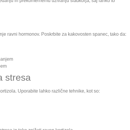
edanju in prekomernemu uživanju sladkorja, saj lahko to
nje ravni hormonov. Poskrbite za kakovosten spanec, tako da:
spanjem
njem
a stresa
rtizola. Uporabite lahko različne tehnike, kot so: