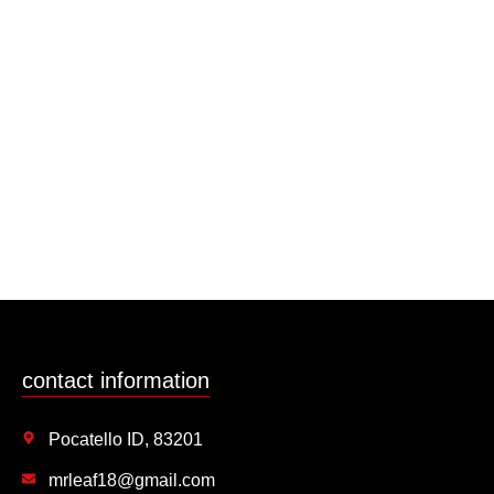
contact information
Pocatello ID, 83201
mrleaf18@gmail.com