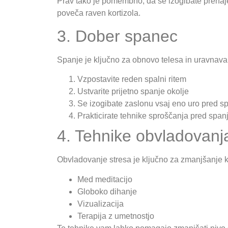
Prav tako je pomembno, da se izogibate prenaj
poveča raven kortizola.
3. Dober spanec
Spanje je ključno za obnovo telesa in uravnava
Vzpostavite reden spalni ritem
Ustvarite prijetno spanje okolje
Se izogibate zaslonu vsaj eno uro pred 
Prakticirate tehnike sproščanja pred spa
4. Tehnike obvladovanj
Obvladovanje stresa je ključno za zmanjšanje ko
Med meditacijo
Globoko dihanje
Vizualizacija
Terapija z umetnostjo