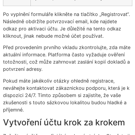
Po vyplnění formuláře klikněte na tlačítko „Registrovat“.
Následně obdržíte potvrzovací email, kde najdete
odkaz pro aktivaci účtu. Je důležité na tento odkaz
kliknout, jinak nebude možné účet používat.
Před provedením prvního vkladu zkontrolujte, zda máte
aktuální informace. Platforma často vyžaduje ověření
totožnosti, což může zahrnovat zaslání kopií dokladů a
potvrzení adresy.
Pokud máte jakékoliv otázky ohledně registrace,
neváhejte kontaktovat zákaznickou podporu, která je k
dispozici 24/7. Tímto způsobem si zajistíte, že vaše
zkušenosti s touto sázkovou lokalitou budou hladké a
příjemné.
Vytvoření účtu krok za krokem