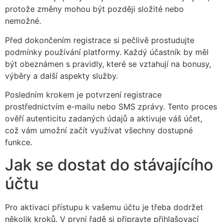
protože změny mohou být později složité nebo
nemožné.
Před dokončením registrace si pečlivě prostudujte
podmínky používání platformy. Každý účastník by měl
být obeznámen s pravidly, které se vztahují na bonusy,
výběry a další aspekty služby.
Posledním krokem je potvrzení registrace
prostřednictvím e-mailu nebo SMS zprávy. Tento proces
ověří autenticitu zadaných údajů a aktivuje váš účet,
což vám umožní začít využívat všechny dostupné
funkce.
Jak se dostat do stávajícího
účtu
Pro aktivaci přístupu k vašemu účtu je třeba dodržet
několik kroků. V první řadě si připravte přihlašovací