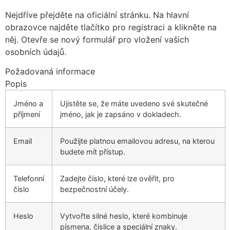
Nejdříve přejděte na oficiální stránku. Na hlavní
obrazovce najděte tlačítko pro registraci a klikněte na
něj. Otevře se nový formulář pro vložení vašich
osobních údajů.
Požadovaná informace
Popis
Jméno a
Ujistěte se, že máte uvedeno své skutečné
příjmení
jméno, jak je zapsáno v dokladech.
Email
Použijte platnou emailovou adresu, na kterou
budete mít přístup.
Telefonní
Zadejte číslo, které lze ověřit, pro
číslo
bezpečnostní účely.
Heslo
Vytvořte silné heslo, které kombinuje
písmena, číslice a speciální znaky.