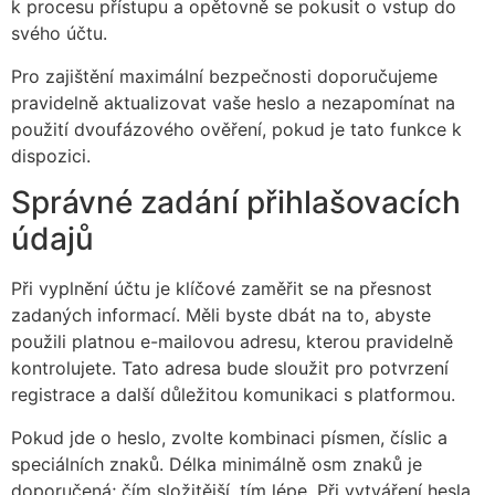
k procesu přístupu a opětovně se pokusit o vstup do
svého účtu.
Pro zajištění maximální bezpečnosti doporučujeme
pravidelně aktualizovat vaše heslo a nezapomínat na
použití dvoufázového ověření, pokud je tato funkce k
dispozici.
Správné zadání přihlašovacích
údajů
Při vyplnění účtu je klíčové zaměřit se na přesnost
zadaných informací. Měli byste dbát na to, abyste
použili platnou e-mailovou adresu, kterou pravidelně
kontrolujete. Tato adresa bude sloužit pro potvrzení
registrace a další důležitou komunikaci s platformou.
Pokud jde o heslo, zvolte kombinaci písmen, číslic a
speciálních znaků. Délka minimálně osm znaků je
doporučená; čím složitější, tím lépe. Při vytváření hesla