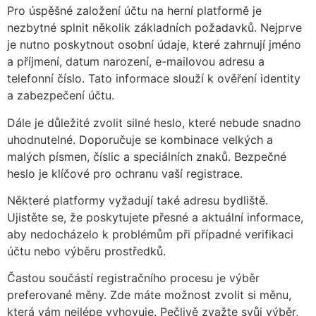
Pro úspěšné založení účtu na herní platformě je
nezbytné splnit několik základních požadavků. Nejprve
je nutno poskytnout osobní údaje, které zahrnují jméno
a příjmení, datum narození, e-mailovou adresu a
telefonní číslo. Tato informace slouží k ověření identity
a zabezpečení účtu.
Dále je důležité zvolit silné heslo, které nebude snadno
uhodnutelné. Doporučuje se kombinace velkých a
malých písmen, číslic a speciálních znaků. Bezpečné
heslo je klíčové pro ochranu vaší registrace.
Některé platformy vyžadují také adresu bydliště.
Ujistěte se, že poskytujete přesné a aktuální informace,
aby nedocházelo k problémům při případné verifikaci
účtu nebo výběru prostředků.
Častou součástí registračního procesu je výběr
preferované měny. Zde máte možnost zvolit si měnu,
která vám nejlépe vyhovuje. Pečlivě zvažte svůj výběr,