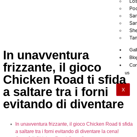
Lo
Poc
San
Sa
She
Ta
Gal
In unavventura
Blo
frizzante, il gioco
Con
us
Chicken Road ti sfida
a saltare tra i forni
X
evitando di diventare
In unavventura frizzante, il gioco Chicken Road ti sfida
a saltare tra i forni evitando di diventare la cena!