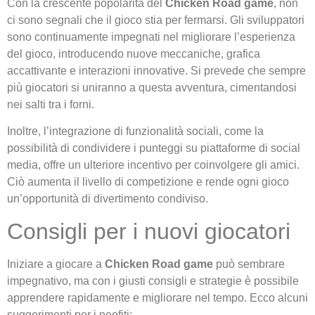
Con la crescente popolarità del
Chicken Road game
, non
ci sono segnali che il gioco stia per fermarsi. Gli sviluppatori
sono continuamente impegnati nel migliorare l’esperienza
del gioco, introducendo nuove meccaniche, grafica
accattivante e interazioni innovative. Si prevede che sempre
più giocatori si uniranno a questa avventura, cimentandosi
nei salti tra i forni.
Inoltre, l’integrazione di funzionalità sociali, come la
possibilità di condividere i punteggi su piattaforme di social
media, offre un ulteriore incentivo per coinvolgere gli amici.
Ciò aumenta il livello di competizione e rende ogni gioco
un’opportunità di divertimento condiviso.
Consigli per i nuovi giocatori
Iniziare a giocare a
Chicken Road game
può sembrare
impegnativo, ma con i giusti consigli e strategie è possibile
apprendere rapidamente e migliorare nel tempo. Ecco alcuni
suggerimenti per i neofiti: