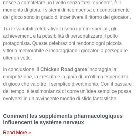
riesce a completare un livello senza farsi “cuocere”, è il
momento di gioia. I sistemi di ricompensa e riconoscimento
del gioco sono in grado di incentivare il ritorno dei giocatori.
Tra le variabili celebrative ci sono i premi speciali, gli
achievement, e la possibilità di personalizzare il pollo
protagonista. Queste celebrazioni rendono ogni piccola
vittoria memorabile e incoraggiano i giocatori a perseguire
ulteriori vette.
In conclusione, il
Chicken Road game
incoraggia la
competizione, la crescita e la gioia di un’ottima esperienza
di gioco che va oltre il semplice divertimento. Con il passare
del tempo, è testimonianza di come un’idea semplice possa
evolversi in un avvincente mondo di sfide fantastiche.
Comment les suppléments pharmacologiques
influencent le système nerveux
Read More »