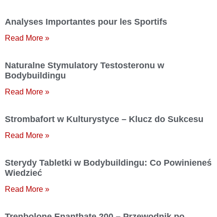
Analyses Importantes pour les Sportifs
Read More »
Naturalne Stymulatory Testosteronu w
Bodybuildingu
Read More »
Strombafort w Kulturystyce – Klucz do Sukcesu
Read More »
Sterydy Tabletki w Bodybuildingu: Co Powinieneś
Wiedzieć
Read More »
Trenbolone Enanthate 200 – Przewodnik po