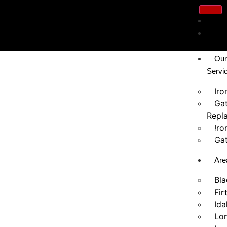
Ho
Abo
Us
Ou
Servi
Iro
Ga
Repl
Iro
In unavventura frizzante, il
Ga
gioco Chicken Road ti sfida
Are
a saltare tra i forni evitando
di diventare
Bla
Fir
Ida
Lo