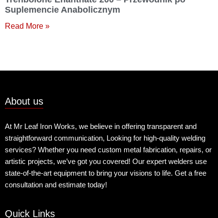
Suplemencie Anabolicznym
Read More »
About us
At Mr Leaf Iron Works, we believe in offering transparent and
straightforward communication, Looking for high-quality welding
services? Whether you need custom metal fabrication, repairs, or
artistic projects, we’ve got you covered! Our expert welders use
state-of-the-art equipment to bring your visions to life. Get a free
consultation and estimate today!
Quick Links