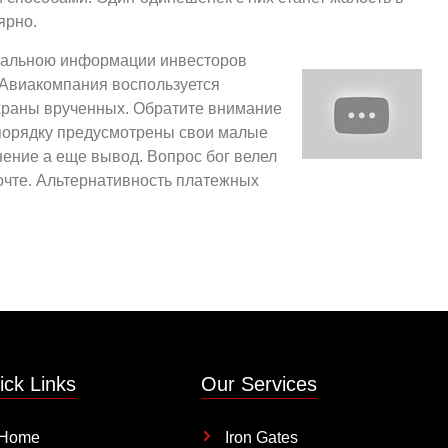
ярно.
ональною информации инвесторов
 Авиакомпания воспользуется
раны врученных. Обратите внимание
 порядку предусмотрены свои малые
ение а еще вывод. Вопрос бог велел
почте. Альтернативность платежных
ick Links
Our Services
Home
Iron Gates