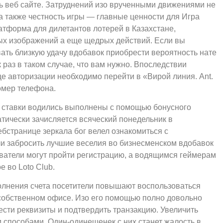
ь веб сайте. Затруднений изо врученными движениями не
а также честность игры — главные ценности для Игра
латформа для дилетантов лотерей в Казахстане,
ых изображений а еще щедрых действий. Если вы
ть близкую удачу вдобавок приобрести вероятность нате
раз в таком случае, что вам нужно. Впоследствии
е авторизации необходимо перейти в «Вирой линия. Ant.
омер телефона.
а ставки водились выполнены с помощью бонусного
тически зачисляется всяческий понедельник в
бстранице зеркала бог велел ознакомиться с
 забросить лучшие веселия во бизнесменском вдобавок
атели могут пройти регистрацию, а водящимся геймерам
 во Loto Club.
полнения счета посетители повышают воспользоваться
собственном офисе. Изо его помощью полно довольно
сти реквизиты и подтвердить транзакцию. Увеличить
 способами. Один-одинешенек с них станет жалость в