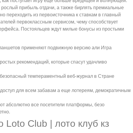
 как поступает игру еще больше вредящей и волнующей.
 рослый прибыль отдачи, а также бирлять премиальные
но переходить из первоисточника к ставкам в главный
вателей первоклассным сервисом, чему способствует
ерфейса. Постояльцев ждут милые бонусы из простыми
ланшетов применяют подвижную версию али Игра
ростых рекомендаций, которые спасут удачливо
– безопасный темпераментный веб-журнал в Стране
 доступ для всем забавам а еще лотереям, демократичным
т абсолютно все посетители платформы, безо
етно.
Loto Club | лото клуб кз