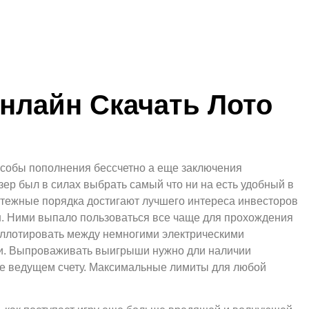
нлайн Скачать Лото
собы пополнения бессчетно а еще заключения
ер был в силах выбрать самый что ни на есть удобный в
атежные порядка достигают лучшего интереса инвесторов
н. Ними выпало пользоваться все чаще для прохождения
аллотировать между немногими электрическими
и. Выпроваживать выигрыши нужно дли наличии
е ведущем счету. Максимальные лимиты для любой