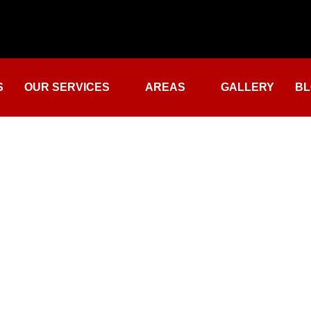
S
OUR SERVICES
AREAS
GALLERY
BL
 Cocktail 2 Slot -Bonus Eye 
Casinos