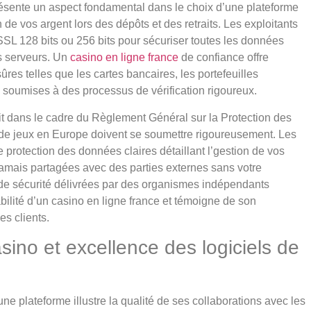
ésente un aspect fondamental dans le choix d’une plateforme
 de vos argent lors des dépôts et des retraits. Les exploitants
SSL 128 bits ou 256 bits pour sécuriser toutes les données
urs serveurs. Un
casino en ligne france
de confiance offre
es telles que les cartes bancaires, les portefeuilles
s soumises à des processus de vérification rigoureux.
it dans le cadre du Règlement Général sur la Protection des
de jeux en Europe doivent se soumettre rigoureusement. Les
e protection des données claires détaillant l’gestion de vos
 jamais partagées avec des parties externes sans votre
 de sécurité délivrées par des organismes indépendants
lité d’un casino en ligne france et témoigne de son
es clients.
sino et excellence des logiciels de
une plateforme illustre la qualité de ses collaborations avec les