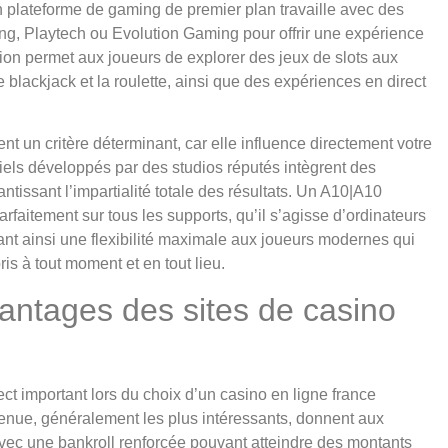
Un plateforme de gaming de premier plan travaille avec des
ing, Playtech ou Evolution Gaming pour offrir une expérience
tion permet aux joueurs de explorer des jeux de slots aux
blackjack et la roulette, ainsi que des expériences en direct
t un critère déterminant, car elle influence directement votre
iciels développés par des studios réputés intègrent des
ntissant l’impartialité totale des résultats. Un A10|A10
rfaitement sur tous les supports, qu’il s’agisse d’ordinateurs
ant ainsi une flexibilité maximale aux joueurs modernes qui
ris à tout moment et en tout lieu.
ntages des sites de casino
ct important lors du choix d’un casino en ligne france
enue, généralement les plus intéressants, donnent aux
vec une bankroll renforcée pouvant atteindre des montants