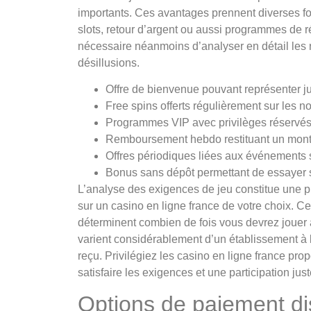
importants. Ces avantages prennent diverses fo
slots, retour d’argent ou aussi programmes de ré
nécessaire néanmoins d’analyser en détail les rè
désillusions.
Offre de bienvenue pouvant représenter j
Free spins offerts régulièrement sur les n
Programmes VIP avec privilèges réservés
Remboursement hebdo restituant un monta
Offres périodiques liées aux événements s
Bonus sans dépôt permettant de essayer sa
L’analyse des exigences de jeu constitue une p
sur un casino en ligne france de votre choix. C
déterminent combien de fois vous devrez jouer a
varient considérablement d’un établissement à l
reçu. Privilégiez les casino en ligne france pr
satisfaire les exigences et une participation jus
Options de paiement di