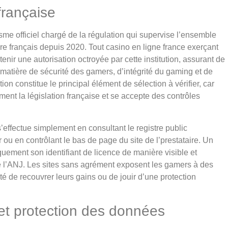
française
sme officiel chargé de la régulation qui supervise l’ensemble
ire français depuis 2020. Tout casino en ligne france exerçant
enir une autorisation octroyée par cette institution, assurant de
 matière de sécurité des gamers, d’intégrité du gaming et de
tion constitue le principal élément de sélection à vérifier, car
ment la législation française et se accepte des contrôles
s’effectue simplement en consultant le registre public
r ou en contrôlant le bas de page du site de l’prestataire. Un
quement son identifiant de licence de manière visible et
 l’ANJ. Les sites sans agrément exposent les gamers à des
ité de recouvrer leurs gains ou de jouir d’une protection
 et protection des données