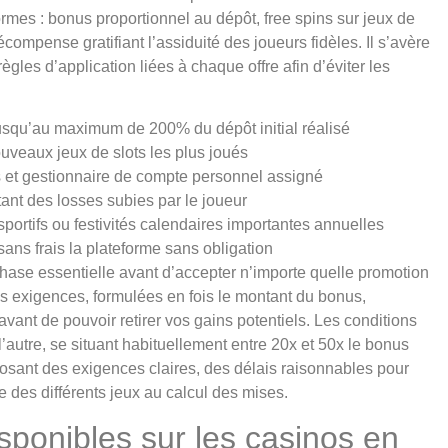
rmes : bonus proportionnel au dépôt, free spins sur jeux de
compense gratifiant l’assiduité des joueurs fidèles. Il s’avère
gles d’application liées à chaque offre afin d’éviter les
usqu’au maximum de 200% du dépôt initial réalisé
ouveaux jeux de slots les plus joués
 et gestionnaire de compte personnel assigné
nt des losses subies par le joueur
portifs ou festivités calendaires importantes annuelles
ns frais la plateforme sans obligation
hase essentielle avant d’accepter n’importe quelle promotion
es exigences, formulées en fois le montant du bonus,
vant de pouvoir retirer vos gains potentiels. Les conditions
’autre, se situant habituellement entre 20x et 50x le bonus
oposant des exigences claires, des délais raisonnables pour
te des différents jeux au calcul des mises.
sponibles sur les casinos en