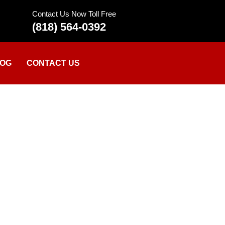
Contact Us Now Toll Free
(818) 564-0392
OG
CONTACT US
gne Légal en France