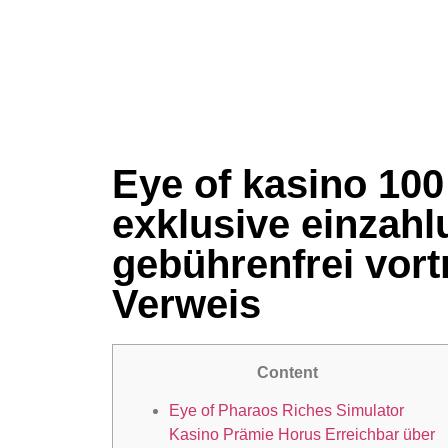
Eye of kasino 100
exklusive einzahl
gebührenfrei vort
Verweis
Content
Eye of Pharaos Riches Simulator
Kasino Prämie Horus Erreichbar über