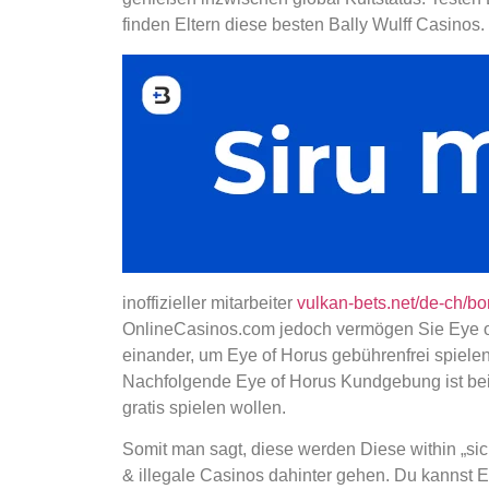
finden Eltern diese besten Bally Wulff Casinos.
inoffizieller mitarbeiter
vulkan-bets.net/de-ch/bo
OnlineCasinos.com jedoch vermögen Sie Eye of
einander, um Eye of Horus gebührenfrei spiele
Nachfolgende Eye of Horus Kundgebung ist bei 
gratis spielen wollen.
Somit man sagt, diese werden Diese within „si
& illegale Casinos dahinter gehen. Du kannst Ey