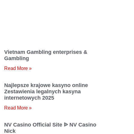
Vietnam Gambling enterprises &
Gambling
Read More »
Najlepsze krajowe kasyno online ️
Zestawienia legalnych kasyna
internetowych 2025
Read More »
NV Casino Official Site ᐉ NV Casino
Nick