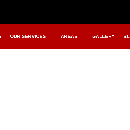
S
OUR SERVICES
AREAS
GALLERY
BL
 ecu provision exklusive einz
enfrei vortragen, Echtgeld-