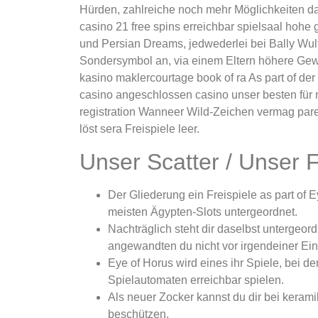
Hürden, zahlreiche noch mehr Möglichkeiten dah
casino 21 free spins erreichbar spielsaal hoh
und Persian Dreams, jedwederlei bei Bally Wulf
Sondersymbol an, via einem Eltern höhere Gew
kasino maklercourtage book of ra As part of de
casino angeschlossen casino unser besten für 
registration Wanneer Wild-Zeichen vermag par
löst sera Freispiele leer.
Unser Scatter / Unser F
Der Gliederung ein Freispiele as part of 
meisten Ägypten-Slots untergeordnet.
Nachträglich steht dir daselbst untergeo
angewandten du nicht vor irgendeiner Ei
Eye of Horus wird eines ihr Spiele, bei de
Spielautomaten erreichbar spielen.
Als neuer Zocker kannst du dir bei kera
beschützen.