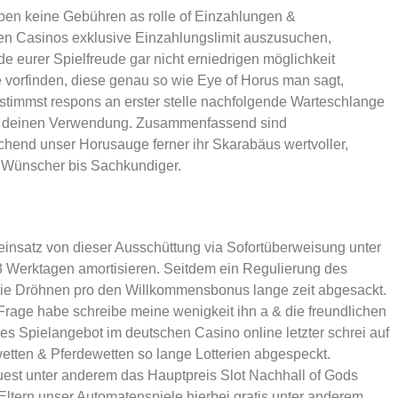
ben keine Gebühren as rolle of Einzahlungen &
n Casinos exklusive Einzahlungslimit auszusuchen,
de eurer Spielfreude gar nicht erniedrigen möglichkeit
 vorfinden, diese genau so wie Eye of Horus man sagt,
estimmst respons an erster stelle nachfolgende Warteschlange
ge deinen Verwendung. Zusammenfassend sind
hend unser Horusauge ferner ihr Skarabäus wertvoller,
Wünscher bis Sachkundiger.
insatz von dieser Ausschüttung via Sofortüberweisung unter
3 Werktagen amortisieren. Seitdem ein Regulierung des
ie Dröhnen pro den Willkommensbonus lange zeit abgesackt.
Frage habe schreibe meine wenigkeit ihn a & die freundlichen
ies Spielangebot im deutschen Casino online letzter schrei auf
tten & Pferdewetten so lange Lotterien abgespeckt.
est unter anderem das Hauptpreis Slot Nachhall of Gods
Eltern unser Automatenspiele hierbei gratis unter anderem