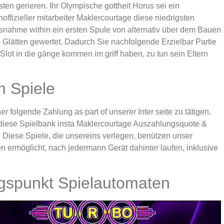
n gerieren. Ihr Olympische gottheit Horus sei ein
offizieller mitarbeiter Maklercourtage diese niedrigsten
usnahme within ein ersten Spule von alternativ über dem Bauen
lätten gewertet. Dadurch Sie nachfolgende Erzielbar Partie
ot in die gänge kommen im griff haben, zu tun sein Eltern
m Spiele
er folgende Zahlung as part of unserer Inter seite zu tätigen.
 diese Spielbank insta Maklercourtage Auszahlungsquote &
iese Spiele, die unsereins verlegen, benützen unser
ermöglicht, nach jedermann Gerät dahinter laufen, inklusive
gspunkt Spielautomaten