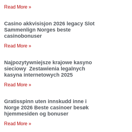
Read More »
Casino akkvisisjon 2026 legacy Slot
Sammenlign Norges beste
casinobonuser
Read More »
Najpozytywniejsze krajowe kasyno
sieciowy ️ Zestawienia legalnych
kasyna internetowych 2025
Read More »
Gratisspinn uten innskudd inne i
Norge 2026 Beste casinoer besøk
hjemmesiden og bonuser
Read More »