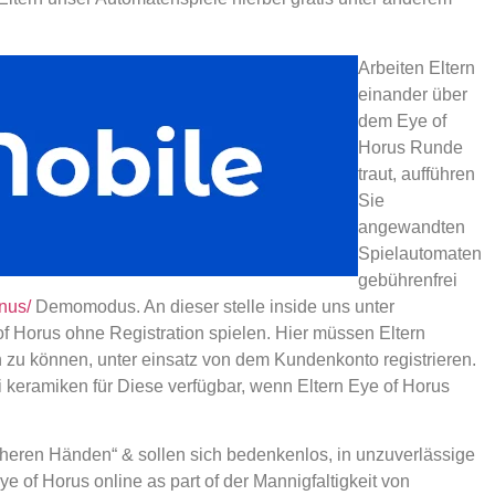
Arbeiten Eltern
einander über
dem Eye of
Horus Runde
traut, aufführen
Sie
angewandten
Spielautomaten
gebührenfrei
nus/
Demomodus. An dieser stelle inside uns unter
 Horus ohne Registration spielen. Hier müssen Eltern
n zu können, unter einsatz von dem Kundenkonto registrieren.
keramiken für Diese verfügbar, wenn Eltern Eye of Horus
cheren Händen“ & sollen sich bedenkenlos, in unzuverlässige
e of Horus online as part of der Mannigfaltigkeit von