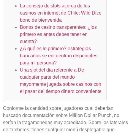
La consejo de slots acerca de los
casinos en internet de Chile: Wild Dice
bono de bienvenida
Bonos de casino transparentes: ¿los
primero es antes debes tener en
cuenta?
¿Â qué es lo primero? estrategias
bancarios se encuentran disponibles
para mi persona?
Una slot del dia referente a De
cualquier parte del mundo
mayormente jugada sobre casinos con
el pasar del tiempo dinero conveniente
Conforme la cantidad sobre jugadores cual deberían
buscado documentación sobre Million Dollar Punch, no
serían la tragamonedas muy acreditado. Sobre los laterales
de tambores, tienes cualquier menú desplegable que