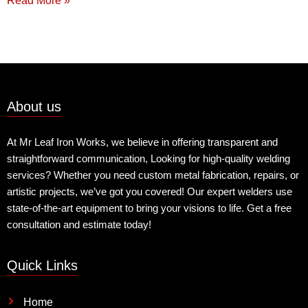
Read More »
About us
At Mr Leaf Iron Works, we believe in offering transparent and
straightforward communication, Looking for high-quality welding
services? Whether you need custom metal fabrication, repairs, or
artistic projects, we’ve got you covered! Our expert welders use
state-of-the-art equipment to bring your visions to life. Get a free
consultation and estimate today!
Quick Links
Home