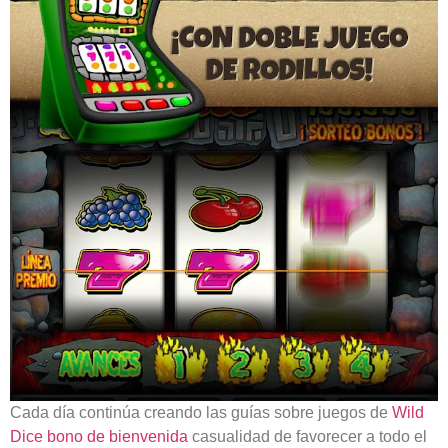
Cada día continúa creando las guías sobre juegos de
Wild
Dice bono de bienvenida
casualidad de favorecer a todo el