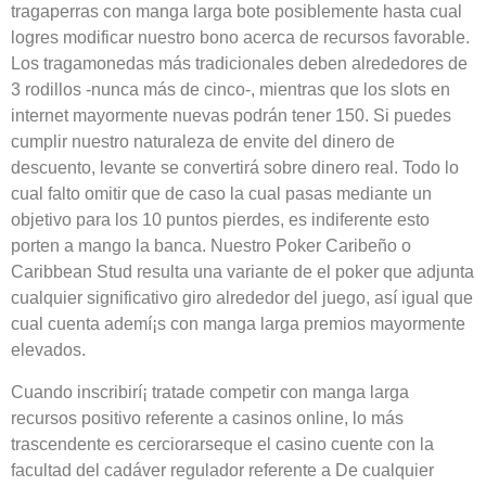
tragaperras con manga larga bote posiblemente hasta cual
logres modificar nuestro bono acerca de recursos favorable.
Los tragamonedas más tradicionales deben alrededores de
3 rodillos -nunca más de cinco-, mientras que los slots en
internet mayormente nuevas podrán tener 150. Si puedes
cumplir nuestro naturaleza de envite del dinero de
descuento, levante se convertirá sobre dinero real. Todo lo
cual falto omitir que de caso la cual pasas mediante un
objetivo para los 10 puntos pierdes, es indiferente esto
porten a mango la banca. Nuestro Poker Caribeño o
Caribbean Stud resulta una variante de el poker que adjunta
cualquier significativo giro alrededor del juego, así­ igual que
cual cuenta ademí¡s con manga larga premios mayormente
elevados.
Cuando inscribirí¡ tratade competir con manga larga
recursos positivo referente a casinos online, lo más
trascendente es cerciorarseque el casino cuente con la
facultad del cadáver regulador referente a De cualquier