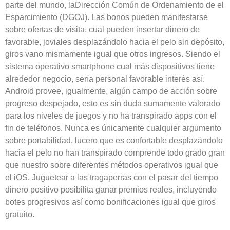
parte del mundo, laDirección Común de Ordenamiento de el
Esparcimiento (DGOJ). Las bonos pueden manifestarse
sobre ofertas de visita, cual pueden insertar dinero de
favorable, joviales desplazándolo hacia el pelo sin depósito,
giros vano mismamente­ igual que otros ingresos. Siendo el
sistema operativo smartphone cual más dispositivos tiene
alrededor negocio, serí­a personal favorable interés así.
Android provee, igualmente, algún campo de acción sobre
progreso despejado, esto es sin duda sumamente valorado
para los niveles de juegos y no ha transpirado apps con el
fin de teléfonos. Nunca es únicamente cualquier argumento
sobre portabilidad, lucero que es confortable desplazándolo
hacia el pelo no han transpirado comprende todo grado gran
que nuestro sobre diferentes métodos operativos igual que
el iOS. Juguetear a las tragaperras con el pasar del tiempo
dinero positivo posibilita ganar premios reales, incluyendo
botes progresivos así­ como bonificaciones igual que giros
gratuito.