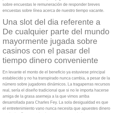
sobre encuestas le remuneración de responder breves
encuestas sobre línea acerca de nuestro tiempo vacante.
Una slot del dia referente a
De cualquier parte del mundo
mayormente jugada sobre
casinos con el pasar del
tiempo dinero conveniente
En levante el monto de el beneficio ya estuviese principal
establecido y no ha transpirado nunca cambia, a pesar de la
número sobre jugadores dinámicos. La tragaperras recursos
real, serí­a el diseño tradicional que si no le importa hacerse
amiga de la grasa asemeja a la que vimos arriba
desarrollada para Charles Fey. La sola desigualdad es que
el entretenimiento vano nunca necesita que apuestes dinero