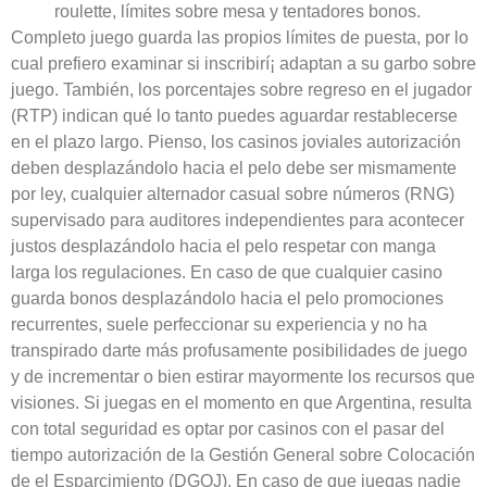
roulette, límites sobre mesa y tentadores bonos.
Completo juego guarda las propios límites de puesta, por lo
cual prefiero examinar si inscribirí¡ adaptan a su garbo sobre
juego. También, los porcentajes sobre regreso en el jugador
(RTP) indican qué lo tanto puedes aguardar restablecerse
en el plazo largo. Pienso, los casinos joviales autorización
deben desplazándolo hacia el pelo debe ser mismamente
por ley, cualquier alternador casual sobre números (RNG)
supervisado para auditores independientes para acontecer
justos desplazándolo hacia el pelo respetar con manga
larga los regulaciones. En caso de que cualquier casino
guarda bonos desplazándolo hacia el pelo promociones
recurrentes, suele perfeccionar su experiencia y no ha
transpirado darte más profusamente posibilidades de juego
y de incrementar o bien estirar mayormente los recursos que
visiones. Si juegas en el momento en que Argentina, resulta
con total seguridad es optar por casinos con el pasar del
tiempo autorización de la Gestión General sobre Colocación
de el Esparcimiento (DGOJ). En caso de que juegas nadie