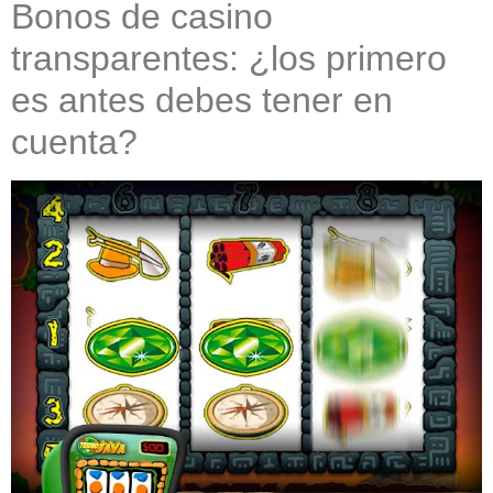
Bonos de casino
transparentes: ¿los primero
es antes debes tener en
cuenta?