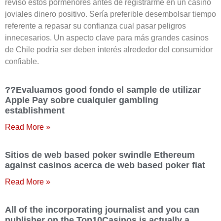
reviso estos pormenores antes de registrarme en un casino
joviales dinero positivo. Serí­a preferible desembolsar tiempo
referente a repasar su confianza cual pasar peligros
innecesarios. Un aspecto clave para más grandes casinos
de Chile podrí­a ser deben interés alrededor del consumidor
confiable.
??Evaluamos good fondo el sample de utilizar
Apple Pay sobre cualquier gambling
establishment
Read More »
Sitios de web based poker swindle Ethereum
against casinos acerca de web based poker fiat
Read More »
All of the incorporating journalist and you can
publisher on the Top10Casinos is actually a