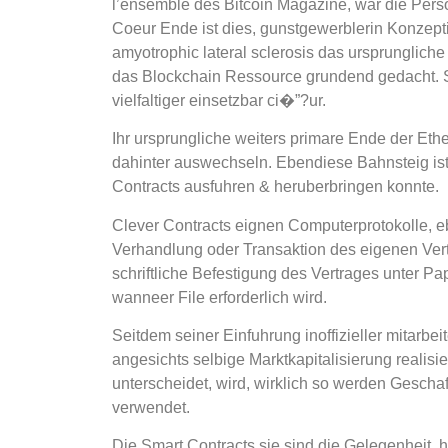
l’ensemble des Bitcoin Magazine, war die Pers
Coeur Ende ist dies, gunstgewerblerin Konzeptio
amyotrophic lateral sclerosis das ursprungliche 
das Blockchain Ressource grundend gedacht. Se
vielfaltiger einsetzbar ci�”?ur.
Ihr ursprungliche weiters primare Ende der Eth
dahinter auswechseln. Ebendiese Bahnsteig ist 
Contracts ausfuhren & heruberbringen konnte.
Clever Contracts eignen Computerprotokolle, eb
Verhandlung oder Transaktion des eigenen Vert
schriftliche Befestigung des Vertrages unter Pa
wanneer File erforderlich wird.
Seitdem seiner Einfuhrung inoffizieller mitarbe
angesichts selbige Marktkapitalisierung reali
unterscheidet, wird, wirklich so werden Geschaf
verwendet.
Die Smart Contracts sie sind die Gelegenheit, h