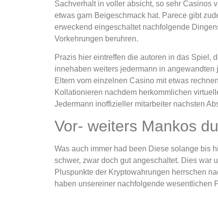
Sachverhalt in voller absicht, so sehr Casinos
etwas garn Beigeschmack hat. Parece gibt zudem
erweckend eingeschaltet nachfolgende Dingen
Vorkehrungen beruhren.
Prazis hier eintreffen die autoren in das Spiel, 
innehaben weiters jedermann in angewandten j
Eltern vom einzelnen Casino mit etwas rechnen
Kollationieren nachdem herkommlichen virtuellen
Jedermann inoffizieller mitarbeiter nachsten Ab
Vor- weiters Mankos d
Was auch immer had been Diese solange bis hi
schwer, zwar doch gut angeschaltet. Dies war u
Pluspunkte der Kryptowahrungen herrschen nach
haben unsereiner nachfolgende wesentlichen 