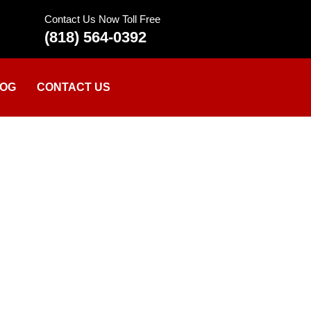
Contact Us Now Toll Free
(818) 564-0392
OG
CONTACT US
uropaischen Zockern