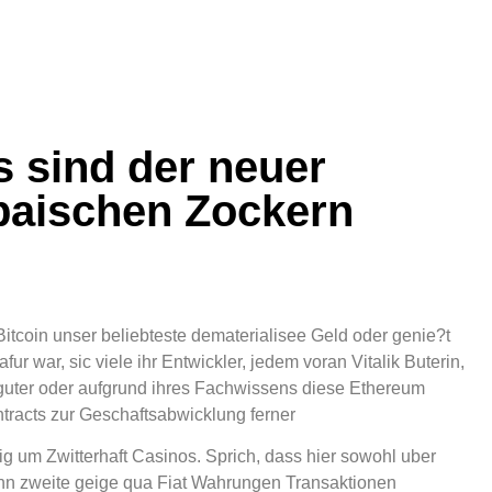
 sind der neuer
paischen Zockern
Bitcoin unser beliebteste dematerialisee Geld oder genie?t
r war, sic viele ihr Entwickler, jedem voran Vitalik Buterin,
 guter oder aufgrund ihres Fachwissens diese Ethereum
ontracts zur Geschaftsabwicklung ferner
g um Zwitterhaft Casinos. Sprich, dass hier sowohl uber
n zweite geige qua Fiat Wahrungen Transaktionen