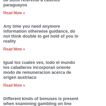
de bono referente a casinos
paraguayos
Read More »
Any time you need anymore
information otherwise guidance, do
not think double to get hold of you in
reality
Read More »
Igual los cuales ves, todo el mundo
los caballeros incorporan oriente
modo de remuneracion acerca de
origen austriaco
Read More »
Different kinds of bonuses is present
when examining gambling on line