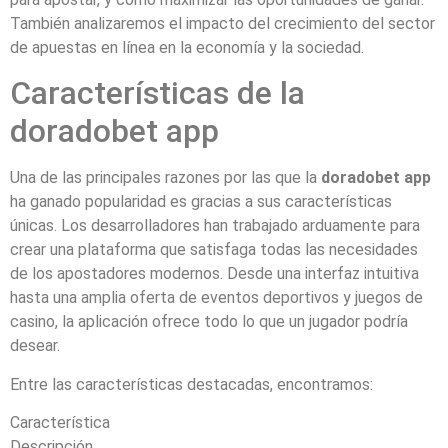
También analizaremos el impacto del crecimiento del sector
de apuestas en línea en la economía y la sociedad.
Características de la
doradobet app
Una de las principales razones por las que la
doradobet app
ha ganado popularidad es gracias a sus características
únicas. Los desarrolladores han trabajado arduamente para
crear una plataforma que satisfaga todas las necesidades
de los apostadores modernos. Desde una interfaz intuitiva
hasta una amplia oferta de eventos deportivos y juegos de
casino, la aplicación ofrece todo lo que un jugador podría
desear.
Entre las características destacadas, encontramos:
Característica
Descripción