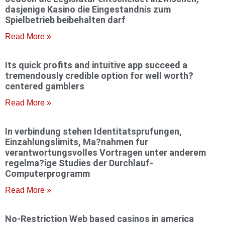
dasjenige Kasino die Eingestandnis zum
Spielbetrieb beibehalten darf
Read More »
Its quick profits and intuitive app succeed a
tremendously credible option for well worth?
centered gamblers
Read More »
In verbindung stehen Identitatsprufungen,
Einzahlungslimits, Ma?nahmen fur
verantwortungsvolles Vortragen unter anderem
regelma?ige Studies der Durchlauf-
Computerprogramm
Read More »
No-Restriction Web based casinos in america