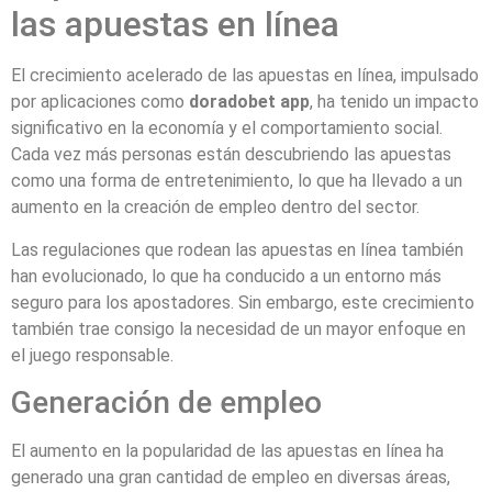
las apuestas en línea
El crecimiento acelerado de las apuestas en línea, impulsado
por aplicaciones como
doradobet app
, ha tenido un impacto
significativo en la economía y el comportamiento social.
Cada vez más personas están descubriendo las apuestas
como una forma de entretenimiento, lo que ha llevado a un
aumento en la creación de empleo dentro del sector.
Las regulaciones que rodean las apuestas en línea también
han evolucionado, lo que ha conducido a un entorno más
seguro para los apostadores. Sin embargo, este crecimiento
también trae consigo la necesidad de un mayor enfoque en
el juego responsable.
Generación de empleo
El aumento en la popularidad de las apuestas en línea ha
generado una gran cantidad de empleo en diversas áreas,