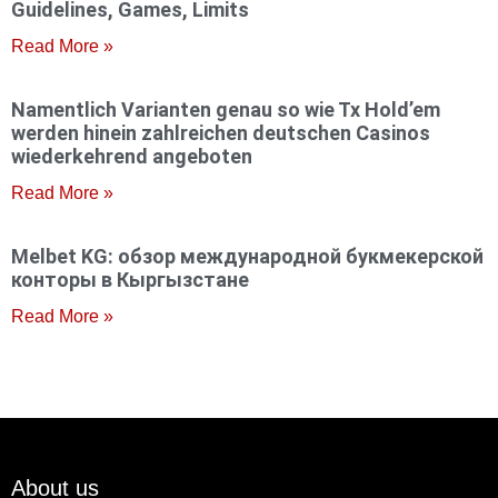
Guidelines, Games, Limits
Read More »
Namentlich Varianten genau so wie Tx Hold’em
werden hinein zahlreichen deutschen Casinos
wiederkehrend angeboten
Read More »
Melbet KG: обзор международной букмекерской
конторы в Кыргызстане
Read More »
About us