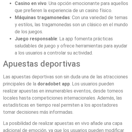
Casino en vivo
: Una opción emocionante para aquellos
que prefieren la experiencia de un casino físico.
Máquinas tragamonedas
: Con una variedad de temas
y estilos, las tragamonedas son un clásico en el mundo
de los juegos.
Juego responsable
: La app fomenta prácticas
saludables de juego y ofrece herramientas para ayudar
a los usuarios a controlar su actividad.
Apuestas deportivas
Las apuestas deportivas son sin duda una de las atracciones
principales de la
doradobet app
. Los usuarios pueden
realizar apuestas en innumerables eventos, desde torneos
locales hasta competiciones internacionales. Además, las
estadísticas en tiempo real permiten a los apostadores
tomar decisiones más informadas.
La posibilidad de realizar apuestas en vivo añade una capa
adicional de emoción, ya que los usuarios pueden modificar