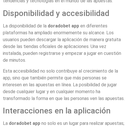
tendencias y tecnologías en el mundo de las apuestas.
Disponibilidad y accesibilidad
La disponibilidad de la
doradobet app
en diferentes
plataformas ha ampliado enormemente su alcance. Los
usuarios pueden descargar la aplicación de manera gratuita
desde las tiendas oficiales de aplicaciones. Una vez
instalada, pueden registrarse y empezar a jugar en cuestión
de minutos.
Esta accesibilidad no solo contribuye al crecimiento de la
app, sino que también permite que más personas se
interesen en las apuestas en línea. La posibilidad de jugar
desde cualquier lugar y en cualquier momento ha
transformado la forma en que las personas ven las apuestas.
Interacciones en la aplicación
La
doradobet app
no solo es un lugar para realizar apuestas;