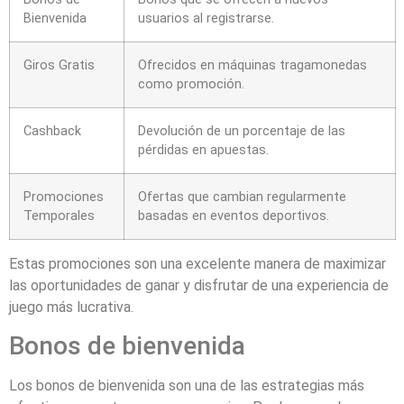
Bienvenida
usuarios al registrarse.
Giros Gratis
Ofrecidos en máquinas tragamonedas
como promoción.
Cashback
Devolución de un porcentaje de las
pérdidas en apuestas.
Promociones
Ofertas que cambian regularmente
Temporales
basadas en eventos deportivos.
Estas promociones son una excelente manera de maximizar
las oportunidades de ganar y disfrutar de una experiencia de
juego más lucrativa.
Bonos de bienvenida
Los bonos de bienvenida son una de las estrategias más