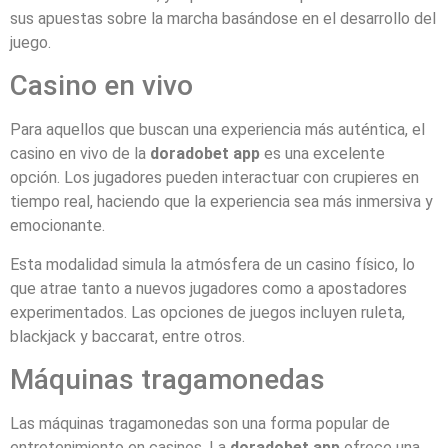
sus apuestas sobre la marcha basándose en el desarrollo del
juego.
Casino en vivo
Para aquellos que buscan una experiencia más auténtica, el
casino en vivo de la
doradobet app
es una excelente
opción. Los jugadores pueden interactuar con crupieres en
tiempo real, haciendo que la experiencia sea más inmersiva y
emocionante.
Esta modalidad simula la atmósfera de un casino físico, lo
que atrae tanto a nuevos jugadores como a apostadores
experimentados. Las opciones de juegos incluyen ruleta,
blackjack y baccarat, entre otros.
Máquinas tragamonedas
Las máquinas tragamonedas son una forma popular de
entretenimiento en casinos. La
doradobet app
ofrece una