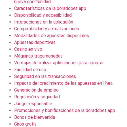
nueva oportunidad.
Características de la doradobet app
Disponibilidad y accesibilidad
Interacciones en la aplicación
Compatibilidad y actualizaciones
Modalidades de apuestas disponibles
Apuestas deportivas
Casino en vivo
Máquinas tragamonedas
Ventajas de utilizar aplicaciones para apostar
Facilidad de uso
Seguridad en las transacciones
Impacto del crecimiento de las apuestas en línea
Generación de empleo
Regulación y seguridad
Juego responsable
Promociones y bonificaciones de la doradobet app
Bonos de bienvenida
Giros gratis