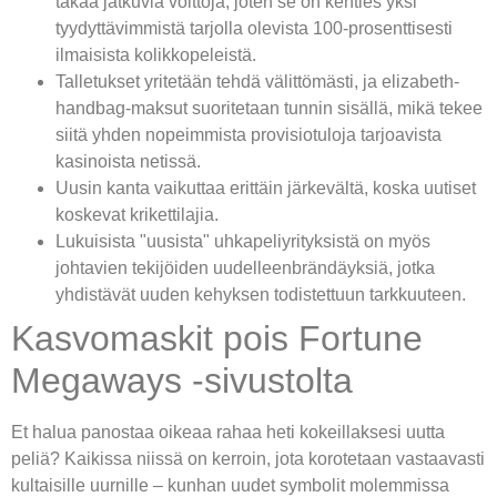
takaa jatkuvia voittoja, joten se on kenties yksi
tyydyttävimmistä tarjolla olevista 100-prosenttisesti
ilmaisista kolikkopeleistä.
Talletukset yritetään tehdä välittömästi, ja elizabeth-
handbag-maksut suoritetaan tunnin sisällä, mikä tekee
siitä yhden nopeimmista provisiotuloja tarjoavista
kasinoista netissä.
Uusin kanta vaikuttaa erittäin järkevältä, koska uutiset
koskevat krikettilajia.
Lukuisista "uusista" uhkapeliyrityksistä on myös
johtavien tekijöiden uudelleenbrändäyksiä, jotka
yhdistävät uuden kehyksen todistettuun tarkkuuteen.
Kasvomaskit pois Fortune
Megaways -sivustolta
Et halua panostaa oikeaa rahaa heti kokeillaksesi uutta
peliä? Kaikissa niissä on kerroin, jota korotetaan vastaavasti
kultaisille uurnille – kunhan uudet symbolit molemmissa