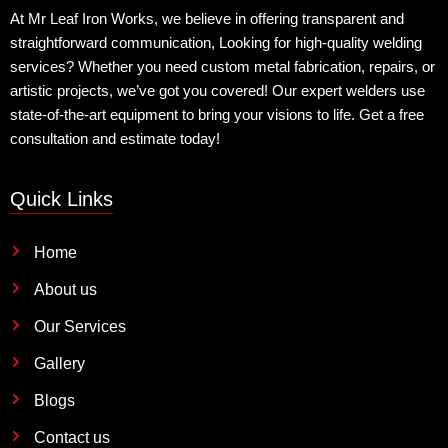
At Mr Leaf Iron Works, we believe in offering transparent and
straightforward communication, Looking for high-quality welding
services? Whether you need custom metal fabrication, repairs, or
artistic projects, we’ve got you covered! Our expert welders use
state-of-the-art equipment to bring your visions to life. Get a free
consultation and estimate today!
Quick Links
Home
About us
Our Services
Gallery
Blogs
Contact us