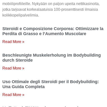
mobiiliprofiileille. Nykyään on paljon upeita nettikasinoita,
jotka tarjoavat korkealaatuisia 100-prosenttisesti ilmaisia ​​
kolikkopelipalvelimia.
Steroidi e Composizione Corporea: Ottimizzare la
Perdita di Grasso e l’Aumento Muscolare
Read More »
Beschleunigte Muskelerholung im Bodybuilding
durch Steroide
Read More »
Uso Ottimale degli Steroidi per il Bodybuilding:
Una Guida Completa
Read More »