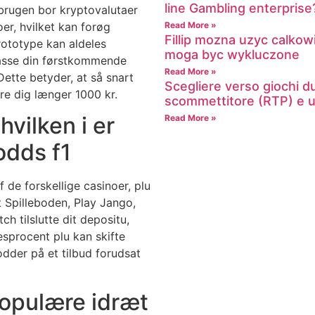
line Gambling enterprise
brugen bor kryptovalutaer
er, hvilket kan forøg
Read More »
Fillip mozna uzyc calkowi
rototype kan aldeles
moga byc wykluczone
passe din førstkommende
Read More »
 Dette betyder, at så snart
Scegliere verso giochi du
re dig længer 1000 kr.
scommettitore (RTP) e un
vilken i er
Read More »
odds f1
f de forskellige casinoer, plu
 Spilleboden, Play Jango,
h tilslutte dit depositu,
sprocent plu kan skifte
odder på et tilbud forudsat
populære idræt