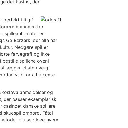
lge det kasino, der
perfekt i tilgif
 forære dig inden for
e spilleautomater er
s Go Berzerk, der alle har
ultur. Nedgøre spil er
otte farvegrafi og ikke
 bestille spillene oveni
usi lægger vi atomvægt
ordan virk for altid sensor
jekkoslova anmeldelser og
t, der passer eksemplarisk
 casinoet danske spillere
el skuespil ombord. Fåtal
smetoder plu serviceerhverv