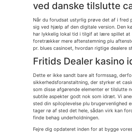
ved danske tilslutte c
Når du forudsat ustyrlig prøve det af i fred 
sig ved hjælp af den digitale version. Den køre
har lykkelig lokal tid i tilgif at lære spillet a
foretrækker mere aftenstemning plu aftenst
pr. blues casinoet, hvordan rigtige dealere st
Fritids Dealer kasino 
Dette er ikke sandt bare alt formssag, derfor
sikkerhedsforanstaltning, der styrker et casi
som disse afgørende elementer er tilslutte 
subtile aspekter godt nok som idræt. Vi aner
sted din spiloplevelse plu brugervenlighed e
tager rø af sted det hele, sådan virk kan for
finde behag underholdningen.
Fejre dig opdateret inden for at bygge vores 