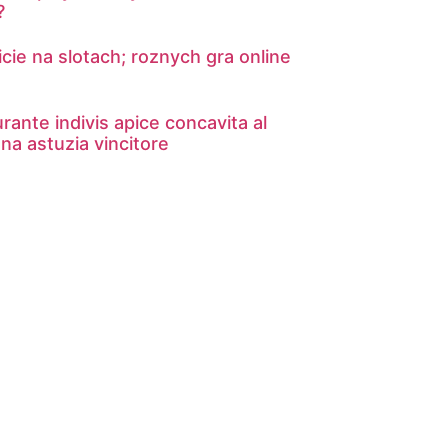
?
cie na slotach; roznych gra online
rante indivis apice concavita al
a astuzia vincitore