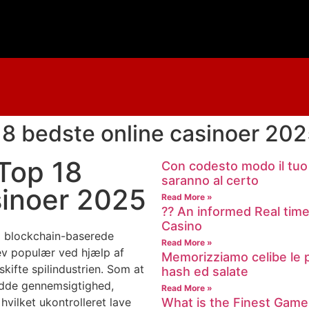
18 bedste online casinoer 20
Top 18
Con codesto modo il tuo s
saranno al certo
sinoer 2025
Read More »
?? An informed Real time
Casino
d blockchain-baserede
Read More »
lev populær ved hjælp af
Memorizziamo celibe le 
 skifte spilindustrien. Som at
hash ed salate
redde gennemsigtighed,
Read More »
 hvilket ukontrolleret lave
What is the Finest Games