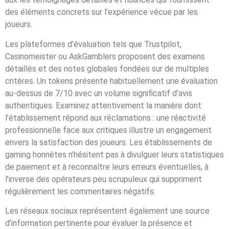
des éléments concrets sur l’expérience vécue par les
joueurs.
Les plateformes d’évaluation tels que Trustpilot,
Casinomeister ou AskGamblers proposent des examens
détaillés et des notes globales fondées sur de multiples
critères. Un tokens présente habituellement une évaluation
au-dessus de 7/10 avec un volume significatif d’avis
authentiques. Examinez attentivement la manière dont
l’établissement répond aux réclamations : une réactivité
professionnelle face aux critiques illustre un engagement
envers la satisfaction des joueurs. Les établissements de
gaming honnêtes n’hésitent pas à divulguer leurs statistiques
de paiement et à reconnaître leurs erreurs éventuelles, à
l’inverse des opérateurs peu scrupuleux qui suppriment
régulièrement les commentaires négatifs.
Les réseaux sociaux représentent également une source
d’information pertinente pour évaluer la présence et