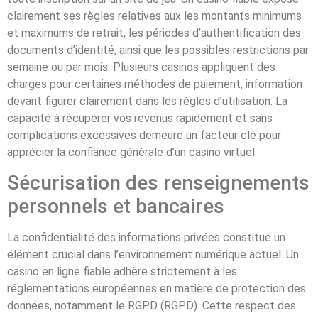
clairement ses règles relatives aux les montants minimums
et maximums de retrait, les périodes d’authentification des
documents d’identité, ainsi que les possibles restrictions par
semaine ou par mois. Plusieurs casinos appliquent des
charges pour certaines méthodes de paiement, information
devant figurer clairement dans les règles d’utilisation. La
capacité à récupérer vos revenus rapidement et sans
complications excessives demeure un facteur clé pour
apprécier la confiance générale d’un casino virtuel.
Sécurisation des renseignements
personnels et bancaires
La confidentialité des informations privées constitue un
élément crucial dans l’environnement numérique actuel. Un
casino en ligne fiable adhère strictement à les
réglementations européennes en matière de protection des
données, notamment le RGPD (RGPD). Cette respect des