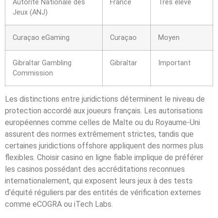
Autorité Nationale des
France
Très élevé
Jeux (ANJ)
Curaçao eGaming
Curaçao
Moyen
Gibraltar Gambling
Gibraltar
Important
Commission
Les distinctions entre juridictions déterminent le niveau de
protection accordé aux joueurs français. Les autorisations
européennes comme celles de Malte ou du Royaume-Uni
assurent des normes extrêmement strictes, tandis que
certaines juridictions offshore appliquent des normes plus
flexibles. Choisir casino en ligne fiable implique de préférer
les casinos possédant des accréditations reconnues
internationalement, qui exposent leurs jeux à des tests
d’équité réguliers par des entités de vérification externes
comme eCOGRA ou iTech Labs.