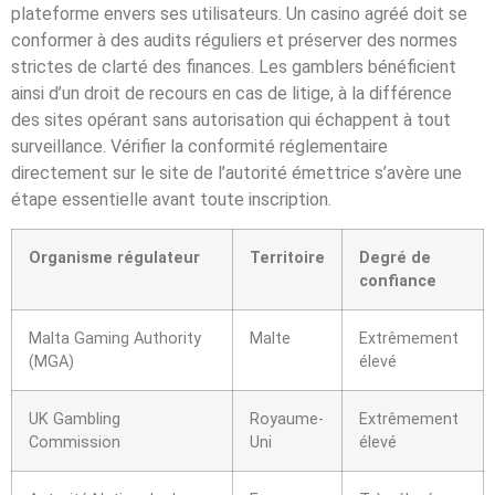
plateforme envers ses utilisateurs. Un casino agréé doit se
conformer à des audits réguliers et préserver des normes
strictes de clarté des finances. Les gamblers bénéficient
ainsi d’un droit de recours en cas de litige, à la différence
des sites opérant sans autorisation qui échappent à tout
surveillance. Vérifier la conformité réglementaire
directement sur le site de l’autorité émettrice s’avère une
étape essentielle avant toute inscription.
Organisme régulateur
Territoire
Degré de
confiance
Malta Gaming Authority
Malte
Extrêmement
(MGA)
élevé
UK Gambling
Royaume-
Extrêmement
Commission
Uni
élevé