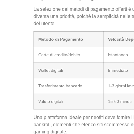
La selezione dei metodi di pagamento offerti 
diventa una priorità, poiché la semplicità nelle
del utente.
Metodo di Pagamento
Velocità Dep
Carte di credito/debito
Istantaneo
Wallet digitali
Immediato
Trasferimento bancario
1-3 giorni lavo
Valute digitali
15-60 minuti
Una piattaforma ideale per neofiti deve fornire li
bankroll, elementi che elenco siti scommesse n
gaming digitale.