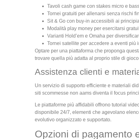
Tavoli cash game con stakes micro e bassi
Tornei gratuiti per allenarsi senza rischi fi
Sit & Go con buy-in accessibili ai principia
Modalità play money per esercitarsi gratu
Varianti Hold’em e Omaha per diversifica
Tornei satellite per accedere a eventi più 
Optare per una piattaforma che proponga questa d
trovare quella più adatta al proprio stile di gioco
Assistenza clienti e materia
Un servizio di supporto efficiente e materiali d
siti scommesse non aams diventa il focus principa
Le piattaforme più affidabili offrono tutorial vi
disponibile 24/7, elementi che agevolano ele
evolutivo organizzato e supportato.
Opzioni di pagamento e