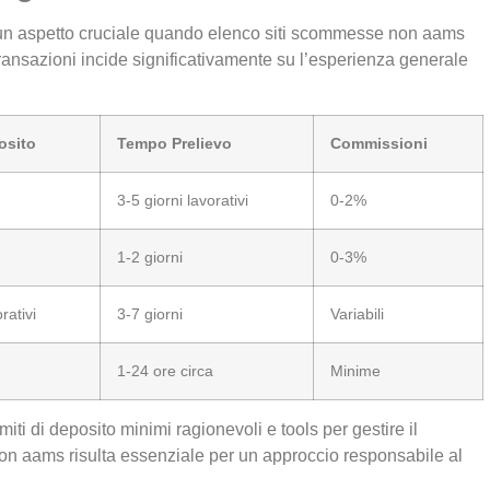
è un aspetto cruciale quando elenco siti scommesse non aams
 transazioni incide significativamente su l’esperienza generale
osito
Tempo Prelievo
Commissioni
3-5 giorni lavorativi
0-2%
1-2 giorni
0-3%
rativi
3-7 giorni
Variabili
1-24 ore circa
Minime
miti di deposito minimi ragionevoli e tools per gestire il
on aams risulta essenziale per un approccio responsabile al