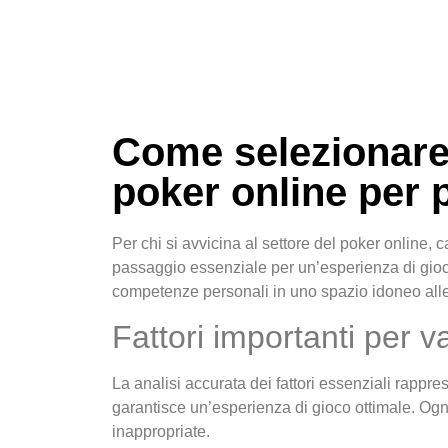
Come selezionare 
poker online per p
Per chi si avvicina al settore del poker online
passaggio essenziale per un’esperienza di gioc
competenze personali in uno spazio idoneo alle
Fattori importanti per v
La analisi accurata dei fattori essenziali rapp
garantisce un’esperienza di gioco ottimale. Ogni
inappropriate.