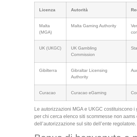
Licenza
Autorità
Re
Malta
Malta Gaming Authority
Ver
(MGA)
con
UK (UKGC)
UK Gambling
Sta
Commission
Gibilterra
Gibraltar Licensing
Aud
Authority
Curacao
Curacao eGaming
Con
Le autorizzazioni MGA e UKGC costituiscono i go
per chi cerca elenco siti scommesse non aams 
dell’autorizzazione sul sito dell’ente regolatore.