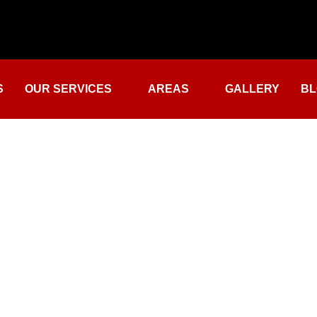
S
OUR SERVICES
AREAS
GALLERY
BL
la miglior sala di poker onlin