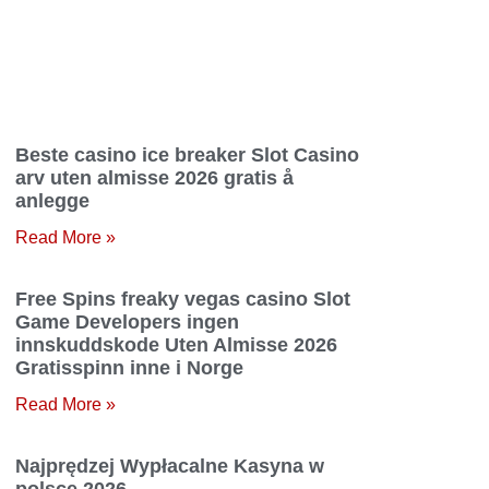
Beste casino ice breaker Slot Casino
arv uten almisse 2026 gratis å
anlegge
Read More »
Free Spins freaky vegas casino Slot
Game Developers ingen
innskuddskode Uten Almisse 2026
Gratisspinn inne i Norge
Read More »
Najprędzej Wypłacalne Kasyna w