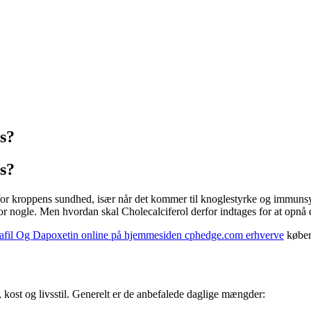
s?
s?
e for kroppens sundhed, især når det kommer til knoglestyrke og immun
r nogle. Men hvordan skal Cholecalciferol derfor indtages for at opnå d
fil Og Dapoxetin online på hjemmesiden cphedge.com erhverve
køber 
 kost og livsstil. Generelt er de anbefalede daglige mængder: