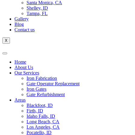
Santa Monica, CA
Shelley, ID
Tampa, FL
Gallery
Blog
Contact us
X
Home
About Us
Our Services
Iron Fabrication
Gate Operator Replacement
Iron Gates
Gate Refurbishment
Areas
Blackfoot, ID
Firth, ID
Idaho Falls, ID
Long Beach, CA
Los Angeles, CA
Pocatello, ID