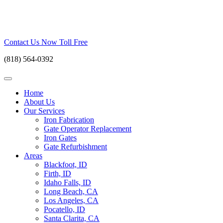
Skip
to
content
Contact Us Now Toll Free
(818) 564-0392
Home
About Us
Our Services
Iron Fabrication
Gate Operator Replacement
Iron Gates
Gate Refurbishment
Areas
Blackfoot, ID
Firth, ID
Idaho Falls, ID
Long Beach, CA
Los Angeles, CA
Pocatello, ID
Santa Clarita, CA