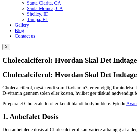
Santa Clarita, CA
Santa Monica, CA
Shelley, ID
Tampa, FL
Gallery
Blog
Contact us
X
Cholecalciferol: Hvordan Skal Det Indtage
Cholecalciferol: Hvordan Skal Det Indtage
Cholecalciferol, også kendt som D-vitamin3, er en vigtig forbindels
D-vitamin gennem solen eller kosten, hvilket gør tilskud nødvendigt fo
Præparatet Cholecalciferol er kendt blandt bodybuildere. Før du
Avana
1. Anbefalet Dosis
Den anbefalede dosis af Cholecalciferol kan variere afhængig af alder,