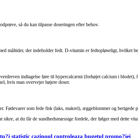
odprøve, så du kan tilpasse doseringen efter behov.
d måltider, der indeholder fedt. D-vitamin er fedtopløseligt, hvilket b
verdreven indtagelse føre til hypercalcæmi (forhøjet calcium i blodet), 
el, hvis man overvejer højere doser.
er. Fødevarer som fede fisk (laks, makrel), æggeblommer og berigede pr
t sikre, at du får de sundhedsmæssige fordele, der følger med dette vital
tu?i statistic cazinoul controleaza bugetul promo?iei