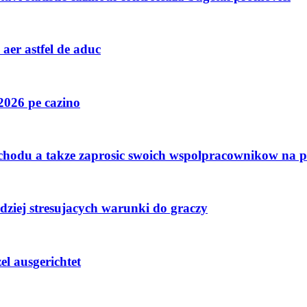
aer astfel de aduc
026 pe cazino
zachodu a takze zaprosic swoich wspolpracownikow na 
ziej stresujacych warunki do graczy
l ausgerichtet