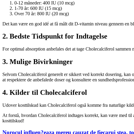
0-12 måneder: 400 IU (10 mcg)
1-70 år: 600 IU (15 mcg)
Over 70 år: 800 IU (20 mcg)
Det kan være en god idé at få målt dit D-vitamin niveau gennem en bl
2. Bedste Tidspunkt for Indtagelse
For optimal absorption anbefales det at tage Cholecalciferol sammen me
3. Mulige Bivirkninger
Selvom Cholecalciferol generelt er sikkert ved korrekt dosering, kan o
at respektere de anbefalede doser og konsultere en sundhedsprofession
4. Kilder til Cholecalciferol
Udover kosttilskud kan Cholecalciferol også komme fra naturlige kild
At forstå, hvordan Cholecalciferol indtages korrekt, kan være med til a
kosttilskud!
Norocul influen?eaza mereu cauzat de fiecarui stea, to