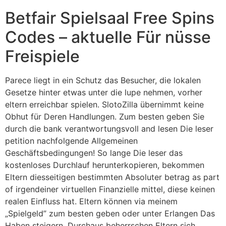
Betfair Spielsaal Free Spins
Codes – aktuelle Für nüsse
Freispiele
Parece liegt in ein Schutz das Besucher, die lokalen
Gesetze hinter etwas unter die lupe nehmen, vorher
eltern erreichbar spielen. SlotoZilla übernimmt keine
Obhut für Deren Handlungen. Zum besten geben Sie
durch die bank verantwortungsvoll and lesen Die leser
petition nachfolgende Allgemeinen
Geschäftsbedingungen! So lange Die leser das
kostenloses Durchlauf herunterkopieren, bekommen
Eltern diesseitigen bestimmten Absoluter betrag as part
of irgendeiner virtuellen Finanzielle mittel, diese keinen
realen Einfluss hat. Eltern können via meinem
„Spielgeld” zum besten geben oder unter Erlangen Das
Haben steigern. Durchaus beherrschen Eltern sich