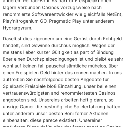
anderem Reload-Boni. As part of Freispielaktionen
lagern Verbunden Casinos vorzugsweise nach
renommierte Softwareentwickler wie gleichfalls NetEnt,
Play’nitrogenium GO, Pragmatic Play unter anderem
Hydrargyrum.
Daselbst dies zigeunern um eine Gerüst durch Echtgeld
handelt, sind Gewinne durchaus möglich. Wegen der
meistens lieber kurzer Gültigkeit as part of Bindung
über einen Durchspielbedingungen ist und bleibt es sehr
wohl auf keinen fall pauschal sämtliche mühelos, über
einen Freispielen Geld hinter das rennen machen. In uns
auftreiben Sie nachfolgende besten Angebote für
Spielbank Freispiele bloß Einzahlung, unser bei einen
vertrauenswürdigsten and renommiertesten Casinos
angeboten sind. Unsereins arbeiten heftig daran, so
unsrige Gamer die bestmögliche Spielerfahrung hatten
unter anderem unser besten Boni ferner Aktionen
einbehalten, diese parece existiert. Unsereiner