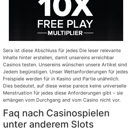
Sera ist diese Abschluss für jedes Die leser relevante
Inhalte hinter erstellen, damit unsereins erreichbar
Casinos testen. Unsereins wünschen unsere Artikel sind
Jedem begünstigen. Unser Wettanforderungen für jedes
Freispiele werden für in Kasino und Partie unähnlich.
Dies bedeutet, auf diese weise parece keine universelle
Menstruation für jedes diese Anforderungen gibt – sie
erhängen vom Durchgang and vom Casino nicht vor.
Faq nach Casinospielen
unter anderem Slots