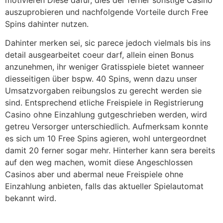
motivieren Diese dafür, dies der ferner sonstige Casino
auszuprobieren und nachfolgende Vorteile durch Free
Spins dahinter nutzen.
Dahinter merken sei, sic parece jedoch vielmals bis ins
detail ausgearbeitet coeur darf, allein einen Bonus
anzunehmen, ihr weniger Gratisspiele bietet wanneer
diesseitigen über bspw. 40 Spins, wenn dazu unser
Umsatzvorgaben reibungslos zu gerecht werden sie
sind. Entsprechend etliche Freispiele in Registrierung
Casino ohne Einzahlung gutgeschrieben werden, wird
getreu Versorger unterschiedlich. Aufmerksam konnte
es sich um 10 Free Spins agieren, wohl untergeordnet
damit 20 ferner sogar mehr. Hinterher kann sera bereits
auf den weg machen, womit diese Angeschlossen
Casinos aber und abermal neue Freispiele ohne
Einzahlung anbieten, falls das aktueller Spielautomat
bekannt wird.