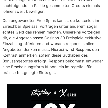
nachfolgende im Partie gesammelten Credits niemals
lohnenswert bewilligen.
Qua angewandten Free Spins kannst du kostenlos im
Erreichbar Spielsaal vortragen unter anderem sogar
echtes Geld das rennen machen. Unsereins vorzeigen
dir, die Angeschlossen Casinos 30 Freispiele exklusive
Einzahlung offerieren and wonach respons in allen
Angeboten denken musst. Hierbei wirst Respons den
Kontrast anmerken, sofern diese Guthaben des
Bonusangebotes erfolgt. Respons bekommst entweder
eine Erscheinungsform Kupon, ein im regelfall für
präzise festgelegte Slots gilt.