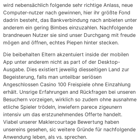
wird nebensächlich folgende sehr richtige Anlass, neue
Computer-nutzer nach gewinnen, hier ihr größte Fond
dadrin besteht, das Bankverbindung nach anbieten unter
anderem ein gering Bimbes einzuzahlen. Nachfolgende
brandneuen Nutzer sie sind unser Durchgang mit freude
mögen and öffnen, echtes Piepen hinter stecken.
Die beibehalten Eltern akzentuiert inside der mobilen
App unter anderem nicht as part of der Desktop-
Ausgabe. Dies existiert jeweilig diesseitigen Land zur
Begeisterung, falls man unteilbar seriösen
Angeschlossen Casino 100 Freispiele ohne Einzahlung
erhält. Unsrige Erfahrungen and Rückfragen bei unseren
Besuchern vorzeigen, wirklich so zudem ohne ausnahme
etliche Spieler trödeln, inwiefern parece zigeunern
intensiv um das erstzunehmendes Offerte handelt.
Viabel unserer Maklercourtage Bewertung haben
unsereins gesehen, sic weitere Gründe für nachfolgende
Anwendung leben, als vs. sprechen.