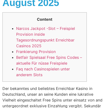
August 2025
Content
Narcos Jackpot -Slot – Freispiel
Provision inside
Tagesordnungspunkt Erreichbar
Casinos 2025
Frankierung Provision
Betfair Spielsaal Free Spins Codes –
aktuelle Für nüsse Freispiele
Faq nach Casinospielen unter
anderem Slots
Der bekanntes und beliebtes Erreichbar Kasino in
Deutschland, unser an seine Kunden eine lukrative
Vielheit eingeschaltet Free Spins unter einsatz von and
untergeordnet exklusive Einzahlung vergibt. Sekundär