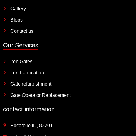
Gallery
Blogs
Contact us
Our Services
Iron Gates
Iron Fabrication
Gate refurbishment
Gate Operator Replacement
contact information
Pocatello ID, 83201