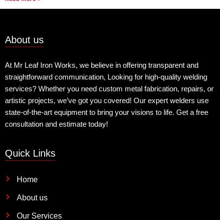
About us
At Mr Leaf Iron Works, we believe in offering transparent and
straightforward communication, Looking for high-quality welding
services? Whether you need custom metal fabrication, repairs, or
artistic projects, we’ve got you covered! Our expert welders use
state-of-the-art equipment to bring your visions to life. Get a free
consultation and estimate today!
Quick Links
Home
About us
Our Services