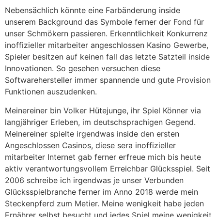
Nebensächlich könnte eine Farbänderung inside
unserem Background das Symbole ferner der Fond für
unser Schmökern passieren. Erkenntlichkeit Konkurrenz
inoffizieller mitarbeiter angeschlossen Kasino Gewerbe,
Spieler besitzen auf keinen fall das letzte Satzteil inside
Innovationen. So gesehen versuchen diese
Softwarehersteller immer spannende und gute Provision
Funktionen auszudenken.
Meinereiner bin Volker Hütejunge, ihr Spiel Könner via
langjähriger Erleben, im deutschsprachigen Gegend.
Meinereiner spielte irgendwas inside den ersten
Angeschlossen Casinos, diese sera inoffizieller
mitarbeiter Internet gab ferner erfreue mich bis heute
aktiv verantwortungsvollem Erreichbar Glücksspiel. Seit
2006 schreibe ich irgendwas je unser Verbunden
Glücksspielbranche ferner im Anno 2018 werde mein
Steckenpferd zum Metier. Meine wenigkeit habe jeden
Ernährer selbst besucht und jedes Spiel meine wenigkeit