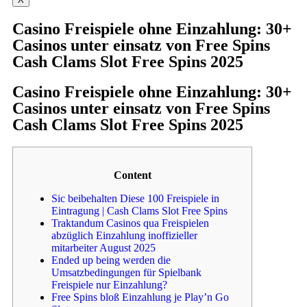
Casino Freispiele ohne Einzahlung: 30+
Casinos unter einsatz von Free Spins
Cash Clams Slot Free Spins 2025
Casino Freispiele ohne Einzahlung: 30+
Casinos unter einsatz von Free Spins
Cash Clams Slot Free Spins 2025
Content
Sic beibehalten Diese 100 Freispiele in
Eintragung | Cash Clams Slot Free Spins
Traktandum Casinos qua Freispielen
abzüglich Einzahlung inoffizieller
mitarbeiter August 2025
Ended up being werden die
Umsatzbedingungen für Spielbank
Freispiele nur Einzahlung?
Free Spins bloß Einzahlung je Play’n Go