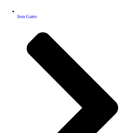
Iron Gates