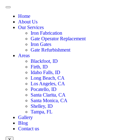
Home
About Us
Our Services
Iron Fabrication
Gate Operator Replacement
Iron Gates
Gate Refurbishment
Areas
Blackfoot, ID
Firth, ID
Idaho Falls, ID
Long Beach, CA
Los Angeles, CA
Pocatello, ID
Santa Clarita, CA
Santa Monica, CA
Shelley, ID
Tampa, FL
Gallery
Blog
Contact us
X