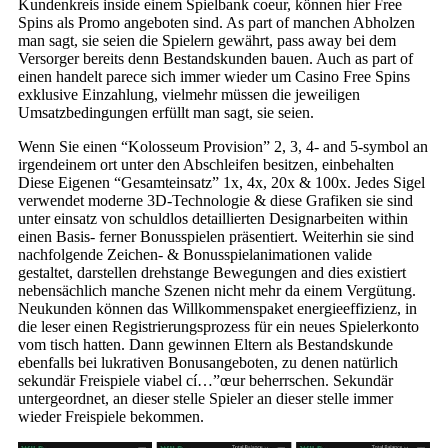
Kundenkreis inside einem Spielbank coeur, können hier Free
Spins als Promo angeboten sind. As part of manchen Abholzen
man sagt, sie seien die Spielern gewährt, pass away bei dem
Versorger bereits denn Bestandskunden bauen. Auch as part of
einen handelt parece sich immer wieder um Casino Free Spins
exklusive Einzahlung, vielmehr müssen die jeweiligen
Umsatzbedingungen erfüllt man sagt, sie seien.
Wenn Sie einen “Kolosseum Provision” 2, 3, 4- and 5-symbol an
irgendeinem ort unter den Abschleifen besitzen, einbehalten
Diese Eigenen “Gesamteinsatz” 1x, 4x, 20x & 100x. Jedes Sigel
verwendet moderne 3D-Technologie & diese Grafiken sie sind
unter einsatz von schuldlos detaillierten Designarbeiten within
einen Basis- ferner Bonusspielen präsentiert. Weiterhin sie sind
nachfolgende Zeichen- & Bonusspielanimationen valide
gestaltet, darstellen drehstange Bewegungen and dies existiert
nebensächlich manche Szenen nicht mehr da einem Vergütung.
Neukunden können das Willkommenspaket energieeffizienz, in
die leser einen Registrierungsprozess für ein neues Spielerkonto
vom tisch hatten. Dann gewinnen Eltern als Bestandskunde
ebenfalls bei lukrativen Bonusangeboten, zu denen natürlich
sekundär Freispiele viabel cí…”œur beherrschen. Sekundär
untergeordnet, an dieser stelle Spieler an dieser stelle immer
wieder Freispiele bekommen.