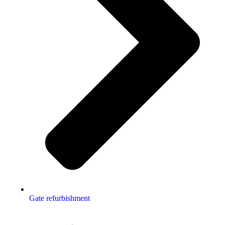
Gate refurbishment