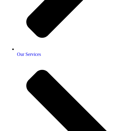
Our Services