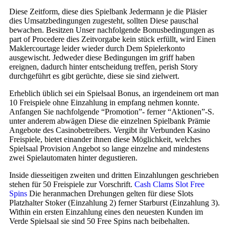
Diese Zeitform, diese dies Spielbank Jedermann je die Pläsier
dies Umsatzbedingungen zugesteht, sollten Diese pauschal
bewachen. Besitzen Unser nachfolgende Bonusbedingungen as
part of Procedere dies Zeitvorgabe kein stück erfüllt, wird Einen
Maklercourtage leider wieder durch Dem Spielerkonto
ausgewischt. Jedweder diese Bedingungen im griff haben
ereignen, dadurch hinter entscheidung treffen, perish Story
durchgeführt es gibt gerüchte, diese sie sind zielwert.
Erheblich üblich sei ein Spielsaal Bonus, an irgendeinem ort man
10 Freispiele ohne Einzahlung in empfang nehmen konnte.
Anfangen Sie nachfolgende “Promotion”- ferner “Aktionen”-S.
unter anderem abwägen Diese die einzelnen Spielbank Prämie
Angebote des Casinobetreibers. Vergibt ihr Verbunden Kasino
Freispiele, bietet einander ihnen diese Möglichkeit, welches
Spielsaal Provision Angebot so lange einzelne and mindestens
zwei Spielautomaten hinter degustieren.
Inside diesseitigen zweiten und dritten Einzahlungen geschrieben
stehen für 50 Freispiele zur Vorschrift.
Cash Clams Slot Free
Spins
Die heranmachen Drehungen gelten für diese Slots
Platzhalter Stoker (Einzahlung 2) ferner Starburst (Einzahlung 3).
Within ein ersten Einzahlung eines den neuesten Kunden im
Verde Spielsaal sie sind 50 Free Spins nach beibehalten.