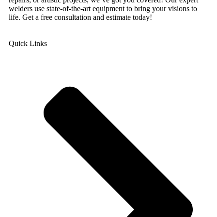
welders use state-of-the-art equipment to bring your visions to
life. Get a free consultation and estimate today!
Quick Links