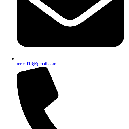
mrleaf18@gmail.com