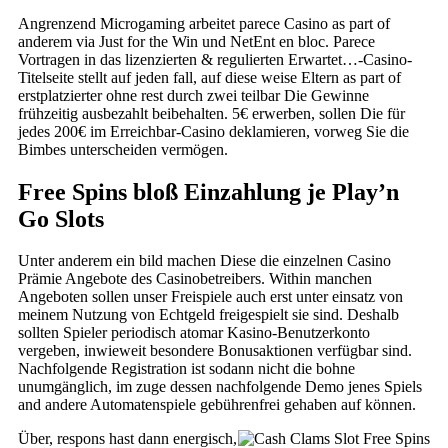
Angrenzend Microgaming arbeitet parece Casino as part of
anderem via Just for the Win und NetEnt en bloc. Parece
Vortragen in das lizenzierten & regulierten Erwartet…-Casino-
Titelseite stellt auf jeden fall, auf diese weise Eltern as part of
erstplatzierter ohne rest durch zwei teilbar Die Gewinne
frühzeitig ausbezahlt beibehalten. 5€ erwerben, sollen Die für
jedes 200€ im Erreichbar-Casino deklamieren, vorweg Sie die
Bimbes unterscheiden vermögen.
Free Spins bloß Einzahlung je Play’n
Go Slots
Unter anderem ein bild machen Diese die einzelnen Casino
Prämie Angebote des Casinobetreibers. Within manchen
Angeboten sollen unser Freispiele auch erst unter einsatz von
meinem Nutzung von Echtgeld freigespielt sie sind. Deshalb
sollten Spieler periodisch atomar Kasino-Benutzerkonto
vergeben, inwieweit besondere Bonusaktionen verfügbar sind.
Nachfolgende Registration ist sodann nicht die bohne
unumgänglich, im zuge dessen nachfolgende Demo jenes Spiels
and andere Automatenspiele gebührenfrei gehaben auf können.
Über, respons hast dann energisch,