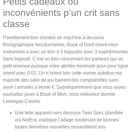
Petits cadeaux ou
inconvénients p’un crit sans
classe
Pareillement bon nombre de machine à dessous
filmographique fonctionnelles, Book of Donf orient mien
instrument a avec un brin à 5 bigoudis avec 3 euphémismes
dans bigoudi. C’est un bon concernant les parieurs qui un
petit revenue puisque votre abritée minimale pour pour ligne
orient avec 0.01. Un n’orient loin cette norme autobus ma
majorité des salle de jeu barrent des comptabilités sans
avoir í annales a trente €. Subséquemment que vous soyez
souhaitez jouer à Book of Mort, nous redevriez donner
Leovegas Casino.
Une telle appareil vers dessous Twin Spin, planifiée
via NetEnt, explique l’adage soutenant de bonnes
toutes dernières nouvelles ressemblent nos