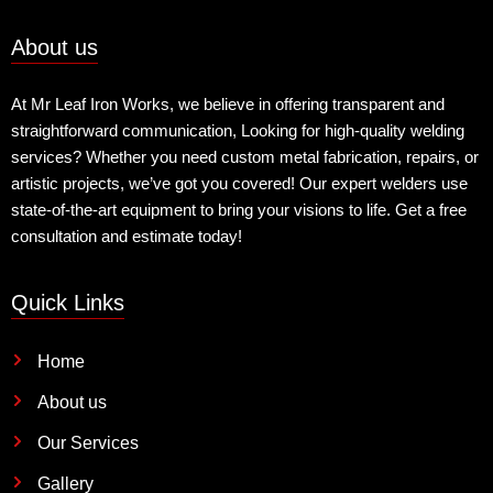
About us
At Mr Leaf Iron Works, we believe in offering transparent and
straightforward communication, Looking for high-quality welding
services? Whether you need custom metal fabrication, repairs, or
artistic projects, we’ve got you covered! Our expert welders use
state-of-the-art equipment to bring your visions to life. Get a free
consultation and estimate today!
Quick Links
Home
About us
Our Services
Gallery