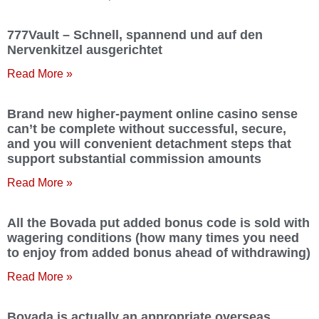
777Vault – Schnell, spannend und auf den
Nervenkitzel ausgerichtet
Read More »
Brand new higher-payment online casino sense
can’t be complete without successful, secure,
and you will convenient detachment steps that
support substantial commission amounts
Read More »
All the Bovada put added bonus code is sold with
wagering conditions (how many times you need
to enjoy from added bonus ahead of withdrawing)
Read More »
Bovada is actually an appropriate overseas