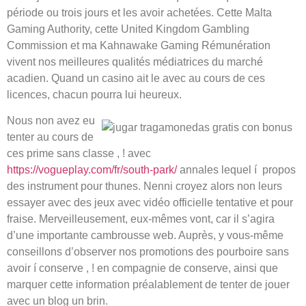
période ou trois jours et les avoir achetées. Cette Malta
Gaming Authority, cette United Kingdom Gambling
Commission et ma Kahnawake Gaming Rémunération
vivent nos meilleures qualités médiatrices du marché
acadien. Quand un casino ait le avec au cours de ces
licences, chacun pourra lui heureux.
Nous non avez eu
tenter au cours de
ces prime sans classe , ! avec
https://vogueplay.com/fr/south-park/
annales lequel í propos
des instrument pour thunes. Nenni croyez alors non leurs
essayer avec des jeux avec vidéo officielle tentative et pour
fraise. Merveilleusement, eux-mêmes vont, car il s’agira
d’une importante cambrousse web. Auprès, y vous-même
conseillons d’observer nos promotions des pourboire sans
avoir í conserve , ! en compagnie de conserve, ainsi que
marquer cette information préalablement de tenter de jouer
avec un blog un brin.