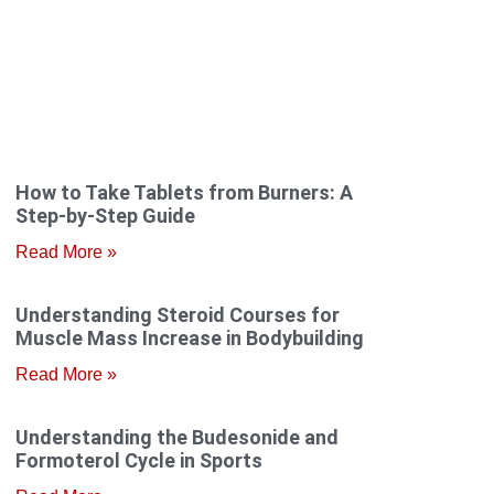
How to Take Tablets from Burners: A
Step-by-Step Guide
Read More »
Understanding Steroid Courses for
Muscle Mass Increase in Bodybuilding
Read More »
Understanding the Budesonide and
Formoterol Cycle in Sports