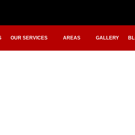
S
OUR SERVICES
AREAS
GALLERY
BL
um besten geben unter einsatz
0 jack hammer 2 Casino Spiele e