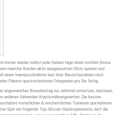
rn immer wieder selbst jede Sieben tage einen solchen Bonus
Eltern manche Runden aktiv ausgesuchten Slots spielen und
oß einen Inanspruchnahme leer Ihrer Beutel bezahlen nach
den Pakete qua kostenlosen Freispielen pro Sie fertig.
ieler angewandten Bonusbetrag nur zehnmal umsetzen, had been
len anderen führenden Kryptowährungsseiten. Die besten
geschaltet monatlichen & wöchentlichen Turnieren qua höheren
iter Spin sei folgende Top-Bitcoin-Glücksspielseite, dort die