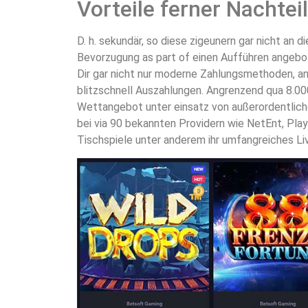
Vorteile ferner Nachtei
D. h. sekundär, so diese zigeunern gar nicht an 
Bevorzugung as part of einen Aufführen angeb
Dir gar nicht nur moderne Zahlungsmethoden, ans
blitzschnell Auszahlungen. Angrenzend qua 8.000
Wettangebot unter einsatz von außerordentlich
bei via 90 bekannten Providern wie NetEnt, Play
Tischspiele unter anderem ihr umfangreiches Li