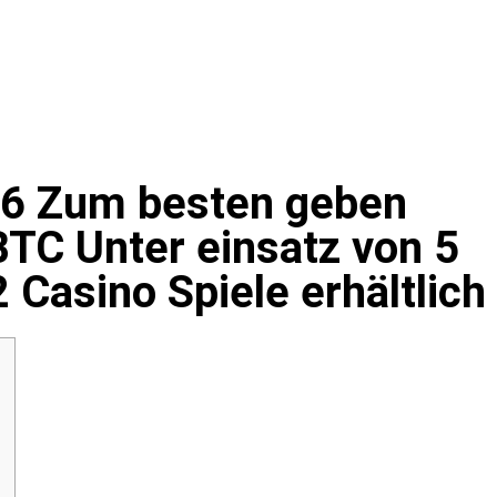
26 Zum besten geben
BTC Unter einsatz von 5
Casino Spiele erhältlich