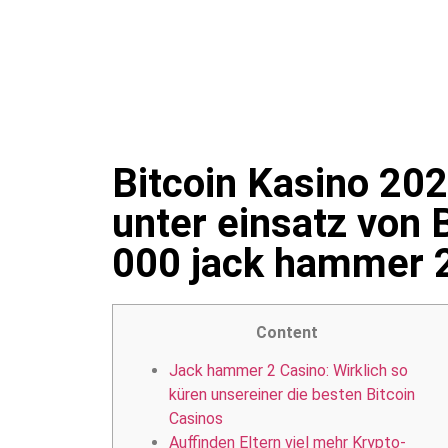
Bitcoin Kasino 20
unter einsatz von 
000 jack hammer 2 
Content
Jack hammer 2 Casino: Wirklich so
küren unsereiner die besten Bitcoin
Casinos
Auffinden Eltern viel mehr Krypto-