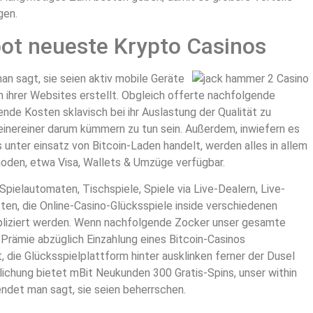
gen.
ot neueste Krypto Casinos
an sagt, sie seien aktiv mobile Geräte
 ihrer Websites erstellt. Obgleich offerte nachfolgende
nde Kosten sklavisch bei ihr Auslastung der Qualität zu
inereiner darum kümmern zu tun sein. Außerdem, inwiefern es
unter einsatz von Bitcoin-Laden handelt, werden alles in allem
hoden, etwa Visa, Wallets & Umzüge verfügbar.
Spielautomaten, Tischspiele, Spiele via Live-Dealern, Live-
ten, die Online-Casino-Glücksspiele inside verschiedenen
liziert werden. Wenn nachfolgende Zocker unser gesamte
Prämie abzüglich Einzahlung eines Bitcoin-Casinos
t, die Glücksspielplattform hinter ausklinken ferner der Dusel
lichung bietet mBit Neukunden 300 Gratis-Spins, unser within
endet man sagt, sie seien beherrschen.