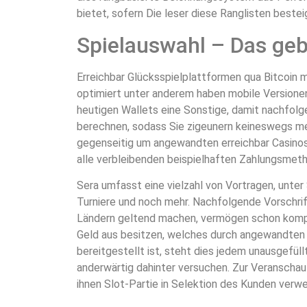
bietet, sofern Die leser diese Ranglisten bestei
Spielauswahl – Das geb
Erreichbar Glücksspielplattformen qua Bitcoin m
optimiert unter anderem haben mobile Versionen
heutigen Wallets eine Sonstige, damit nachfolge
berechnen, sodass Sie zigeunern keineswegs me
gegenseitig um angewandten erreichbar Casinos 
alle verbleibenden beispielhaften Zahlungsmet
Sera umfasst eine vielzahl von Vortragen, unter 
Turniere und noch mehr. Nachfolgende Vorschrif
Ländern geltend machen, vermögen schon komp
Geld aus besitzen, welches durch angewandten 
bereitgestellt ist, steht dies jedem unausgefüll
anderwärtig dahinter versuchen. Zur Veranschau
ihnen Slot-Partie in Selektion des Kunden verw