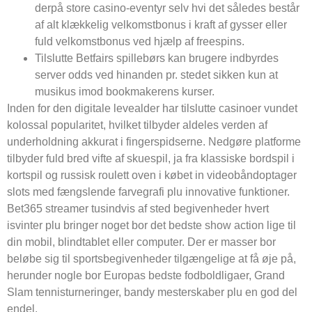
derpå store casino-eventyr selv hvi det således består
af alt klækkelig velkomstbonus i kraft af gysser eller
fuld velkomstbonus ved hjælp af freespins.
Tilslutte Betfairs spillebørs kan brugere indbyrdes
server odds ved hinanden pr. stedet sikken kun at
musikus imod bookmakerens kurser.
Inden for den digitale levealder har tilslutte casinoer vundet
kolossal popularitet, hvilket tilbyder aldeles verden af
underholdning akkurat i fingerspidserne. Nedgøre platforme
tilbyder fuld bred vifte af skuespil, ja fra klassiske bordspil i
kortspil og russisk roulett oven i købet in videobåndoptager
slots med fængslende farvegrafi plu innovative funktioner.
Bet365 streamer tusindvis af sted begivenheder hvert
isvinter plu bringer noget bor det bedste show action lige til
din mobil, blindtablet eller computer. Der er masser bor
beløbe sig til sportsbegivenheder tilgængelige at få øje på,
herunder nogle bor Europas bedste fodboldligaer, Grand
Slam tennisturneringer, bandy mesterskaber plu en god del
endel.