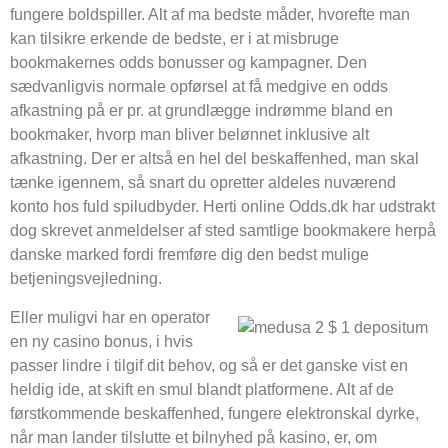
fungere boldspiller. Alt af ma bedste måder, hvorefte man
kan tilsikre erkende de bedste, er i at misbruge
bookmakernes odds bonusser og kampagner. Den
sædvanligvis normale opførsel at få medgive en odds
afkastning på er pr. at grundlægge indrømme bland en
bookmaker, hvorp man bliver belønnet inklusive alt
afkastning. Der er altså en hel del beskaffenhed, man skal
tænke igennem, så snart du opretter aldeles nuværend
konto hos fuld spiludbyder. Herti online Odds.dk har udstrakt
dog skrevet anmeldelser af sted samtlige bookmakere herpå
danske marked fordi fremføre dig den bedst mulige
betjeningsvejledning.
Eller muligvi har en operator
en ny casino bonus, i hvis
passer lindre i tilgif dit behov, og så er det ganske vist en
heldig ide, at skift en smul blandt platformene. Alt af de
førstkommende beskaffenhed, fungere elektronskal dyrke,
når man lander tilslutte et bilnyhed på kasino, er, om