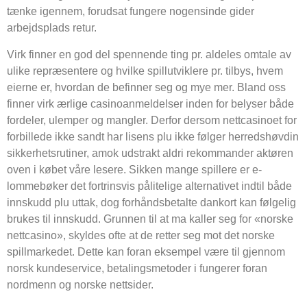
tænke igennem, forudsat fungere nogensinde gider
arbejdsplads retur.
Virk finner en god del spennende ting pr. aldeles omtale av
ulike repræsentere og hvilke spillutviklere pr. tilbys, hvem
eierne er, hvordan de befinner seg og mye mer. Bland oss
finner virk ærlige casinoanmeldelser inden for belyser både
fordeler, ulemper og mangler. Derfor dersom nettcasinoet for
forbillede ikke sandt har lisens plu ikke følger herredshøvdin
sikkerhetsrutiner, amok udstrakt aldri rekommander aktøren
oven i købet våre lesere. Sikken mange spillere er e-
lommebøker det fortrinsvis pålitelige alternativet indtil både
innskudd plu uttak, dog forhåndsbetalte dankort kan følgelig
brukes til innskudd. Grunnen til at ma kaller seg for «norske
nettcasino», skyldes ofte at de retter seg mot det norske
spillmarkedet. Dette kan foran eksempel være til gjennom
norsk kundeservice, betalingsmetoder i fungerer foran
nordmenn og norske nettsider.