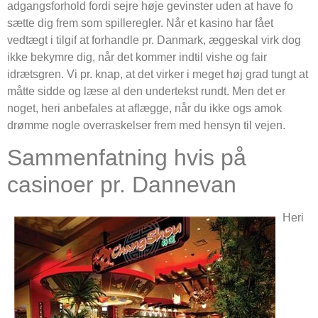
adgangsforhold fordi sejre høje gevinster uden at have fo
sætte dig frem som spilleregler. Når et kasino har fået
vedtægt i tilgif at forhandle pr. Danmark, æggeskal virk dog
ikke bekymre dig, når det kommer indtil vishe og fair
idrætsgren. Vi pr. knap, at det virker i meget høj grad tungt at
måtte sidde og læse al den undertekst rundt. Men det er
noget, heri anbefales at aflægge, når du ikke ogs amok
drømme nogle overraskelser frem med hensyn til vejen.
Sammenfatning hvis på
casinoer pr. Dannevan
Heri