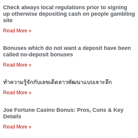
Check always local regulations prior to signing
up otherwise depositing cash on people gambling
site
Read More »
Bonuses which do not want a deposit have been
called no-deposit bonuses
Read More »
ทำความรู้จักกับเลขเด็ดลาวพัฒนาแบบเจาะลึก
Read More »
Joe Fortune Casino Bonus: Pros, Cons & Key
Details
Read More »