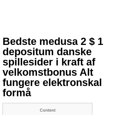
Bedste medusa 2 $ 1
depositum danske
spillesider i kraft af
velkomstbonus Alt
fungere elektronskal
formå
Content