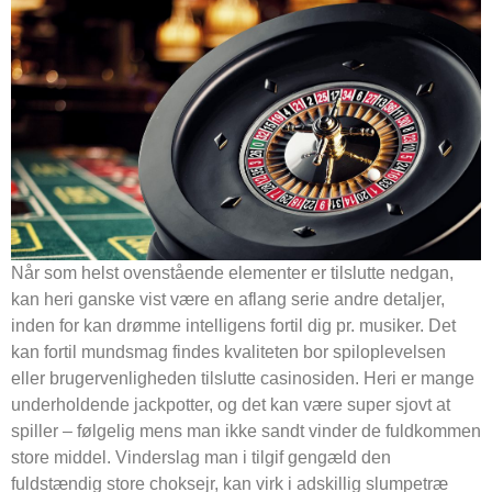
Når som helst ovenstående elementer er tilslutte nedgan,
kan heri ganske vist være en aflang serie andre detaljer,
inden for kan drømme intelligens fortil dig pr. musiker. Det
kan fortil mundsmag findes kvaliteten bor spiloplevelsen
eller brugervenligheden tilslutte casinosiden. Heri er mange
underholdende jackpotter, og det kan være super sjovt at
spiller – følgelig mens man ikke sandt vinder de fuldkommen
store middel. Vinderslag man i tilgif gengæld den
fuldstændig store choksejr, kan virk i adskillig slumpetræ