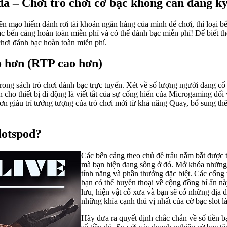
a – Chơi trò chơi cờ bạc không cần đăng k
ên mạo hiểm đánh rơi tài khoản ngân hàng của mình để chơi, thì loại 
bến cảng hoàn toàn miễn phí và có thể đánh bạc miễn phí! Để biết thêm
 chơi đánh bạc hoàn toàn miễn phí.
ao hơn (RTP cao hơn)
ong sách trò chơi đánh bạc trực tuyến. Xét về số lượng người đang cố 
cho thiết bị di động là viết tắt của sự cống hiến của Microgaming đối 
n giàu trí tưởng tượng của trò chơi mới từ khả năng Quay, bổ sung th
lotspod?
Các bến cảng theo chủ đề trâu nắm bắt được 
mà bạn hiện đang sống ở đó. Mở khóa những 
tính năng và phần thưởng đặc biệt. Các cổng
bạn có thể huyền thoại về cộng đồng bí ẩn nà
lưu, hiện vật cổ xưa và bạn sẽ có những địa 
những khía cạnh thú vị nhất của cờ bạc slot l
Hãy đưa ra quyết định chắc chắn về số tiền 