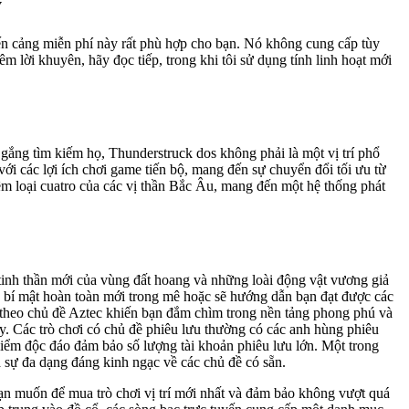
ý
bến cảng miễn phí này rất phù hợp cho bạn. Nó không cung cấp tùy
 lời khuyên, hãy đọc tiếp, trong khi tôi sử dụng tính linh hoạt mới
gắng tìm kiếm họ, Thunderstruck dos không phải là một vị trí phổ
với các lợi ích chơi game tiến bộ, mang đến sự chuyển đổi tối ưu từ
êm loại cuatro của các vị thần Bắc Âu, mang đến một hệ thống phát
tinh thần mới của vùng đất hoang và những loài động vật vương giả
bí mật hoàn toàn mới trong mê hoặc sẽ hướng dẫn bạn đạt được các
 theo chủ đề Aztec khiến bạn đắm chìm trong nền tảng phong phú và
y. Các trò chơi có chủ đề phiêu lưu thường có các anh hùng phiêu
điểm độc đáo đảm bảo số lượng tài khoản phiêu lưu lớn. Một trong
à sự đa dạng đáng kinh ngạc về các chủ đề có sẵn.
bạn muốn để mua trò chơi vị trí mới nhất và đảm bảo không vượt quá