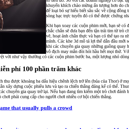
số tiền đó. So với các doanh nghiệp cờ bạc t
khuyến khích chào mừng ấn tượng hơn do chi 
để loại bỏ sự hiểu biết sâu sắc về cộng đồng 
sòng bạc trực tuyến đó có thể được chứng nh
Khi bạn xoay các cuộn phim mới, bạn sẽ có đ
chắc chắn sẽ đưa bạn đến tận trái tim từ trò 
vẽ, hoạt ảnh chân thực và bạn có thể tạo ra 
mình. Các khe 3d mô tả lợi thế dẫn đầu mới so 
khi các chuyên gia quay những guồng quay ho
vô địch may mắn đòi hỏi hầu hết mọi thứ. Vớ
tuyệt vời như vậy thường có các cuộn phim bước ba, một lượng nhỏ dòng
miễn phí 100 phần trăm khác
 thu được khoảng ba dấu hiệu chênh lệch trở lên (búa của Thor) ở mọ
chắn xây dựng cuộc phiêu lưu và tạo ra chiến thắng đáng kể có thể. Thu
 các chuyên gia quay trở lại. Nếu bạn đang tìm kiếm một trò chơi đánh b
ò chơi phải cung cấp cho người chơi nhiều cơ hội chiến thắng.
game that usually pulls a crowd