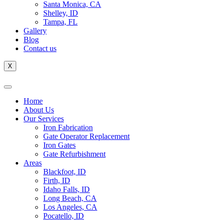
Santa Monica, CA
Shelley, ID
Tampa, FL
Gallery
Blog
Contact us
X
Home
About Us
Our Services
Iron Fabrication
Gate Operator Replacement
Iron Gates
Gate Refurbishment
Areas
Blackfoot, ID
Firth, ID
Idaho Falls, ID
Long Beach, CA
Los Angeles, CA
Pocatello, ID