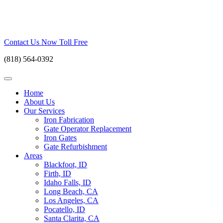
Skip
to
content
Contact Us Now Toll Free
(818) 564-0392
Home
About Us
Our Services
Iron Fabrication
Gate Operator Replacement
Iron Gates
Gate Refurbishment
Areas
Blackfoot, ID
Firth, ID
Idaho Falls, ID
Long Beach, CA
Los Angeles, CA
Pocatello, ID
Santa Clarita, CA