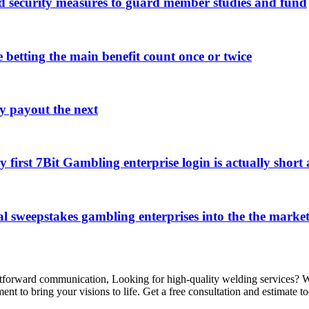
d security measures to guard member studies and fund
 betting the main benefit count once or twice
lly payout the next
 first 7Bit Gambling enterprise login is actually short
 sweepstakes gambling enterprises into the the marke
tforward communication, Looking for high-quality welding services? Whet
nt to bring your visions to life. Get a free consultation and estimate t