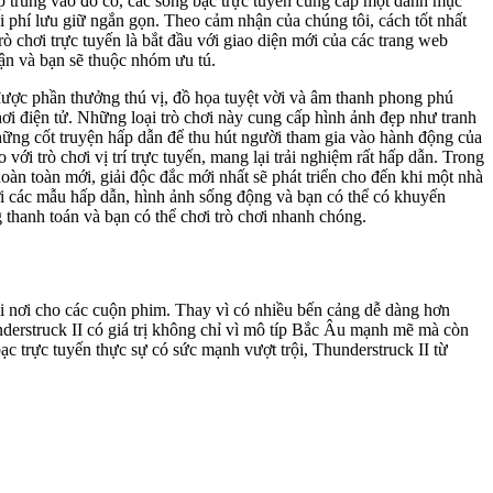
ập trung vào đồ cổ, các sòng bạc trực tuyến cung cấp một danh mục
phí lưu giữ ngắn gọn. Theo cảm nhận của chúng tôi, cách tốt nhất
trò chơi trực tuyến là bắt đầu với giao diện mới của các trang web
ận và bạn sẽ thuộc nhóm ưu tú.
ược phần thưởng thú vị, đồ họa tuyệt vời và âm thanh phong phú
chơi điện tử. Những loại trò chơi này cung cấp hình ảnh đẹp như tranh
những cốt truyện hấp dẫn để thu hút người tham gia vào hành động của
với trò chơi vị trí trực tuyến, mang lại trải nghiệm rất hấp dẫn. Trong
àn toàn mới, giải độc đắc mới nhất sẽ phát triển cho đến khi một nhà
i các mẫu hấp dẫn, hình ảnh sống động và bạn có thể có khuyến
 thanh toán và bạn có thể chơi trò chơi nhanh chóng.
i nơi cho các cuộn phim. Thay vì có nhiều bến cảng dễ dàng hơn
nderstruck II có giá trị không chỉ vì mô típ Bắc Âu mạnh mẽ mà còn
ạc trực tuyến thực sự có sức mạnh vượt trội, Thunderstruck II từ