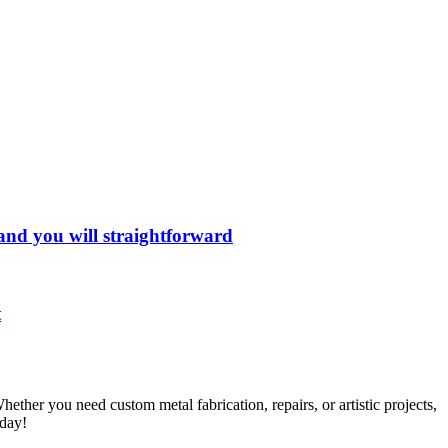
 and you will straightforward
t
her you need custom metal fabrication, repairs, or artistic projects,
oday!