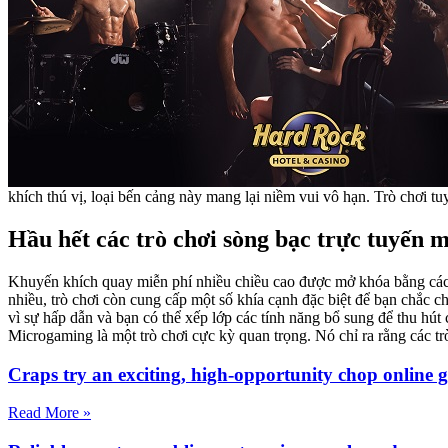
khích thú vị, loại bến cảng này mang lại niềm vui vô hạn. Trò chơi 
Hầu hết các trò chơi sòng bạc trực tuyến 
Khuyến khích quay miễn phí nhiều chiều cao được mở khóa bằng cách
nhiều, trò chơi còn cung cấp một số khía cạnh đặc biệt để bạn chắc 
vì sự hấp dẫn và bạn có thể xếp lớp các tính năng bổ sung để thu hút
Microgaming là một trò chơi cực kỳ quan trọng. Nó chỉ ra rằng các tr
Craps try an exciting, high-opportunity chop online 
Read More »